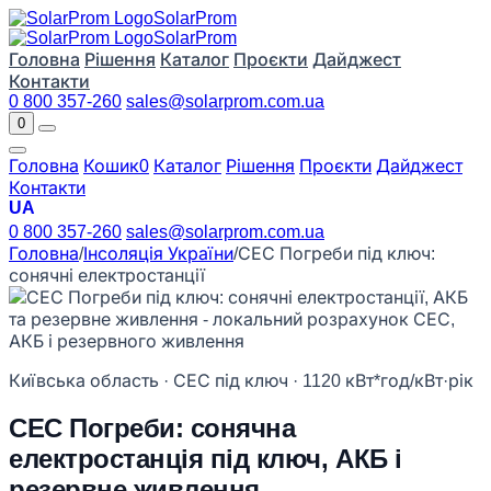
Solar
Prom
Solar
Prom
Головна
Рішення
Каталог
Проєкти
Дайджест
Контакти
0 800 357-260
sales@solarprom.com.ua
0
Головна
Кошик
0
Каталог
Рішення
Проєкти
Дайджест
Контакти
UA
0 800 357-260
sales@solarprom.com.ua
Головна
/
Інсоляція України
/
СЕС Погреби під ключ:
сонячні електростанції
Київська область · СЕС під ключ · 1120 кВт*год/кВт·рік
СЕС Погреби: сонячна
електростанція під ключ, АКБ і
резервне живлення