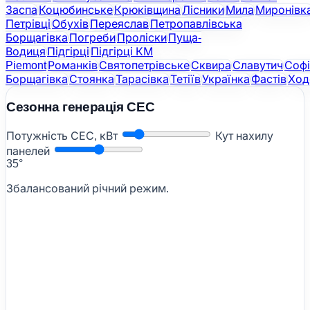
Заспа
Коцюбинське
Крюківщина
Лісники
Мила
Миронівк
Петрівці
Обухів
Переяслав
Петропавлівська
Борщагівка
Погреби
Проліски
Пуща-
Водиця
Підгірці
Підгірці КМ
Piemont
Романків
Святопетрівське
Сквира
Славутич
Софі
Борщагівка
Стоянка
Тарасівка
Тетіїв
Українка
Фастів
Ход
Сезонна генерація СЕС
Потужність СЕС, кВт
Кут нахилу
панелей
35°
Збалансований річний режим.