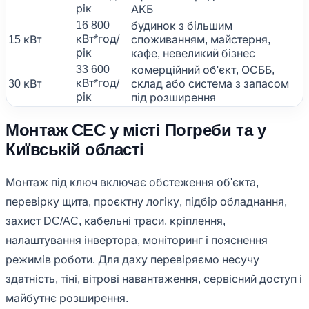
рік
АКБ
16 800
будинок з більшим
кВт*год/
15 кВт
споживанням, майстерня,
рік
кафе, невеликий бізнес
33 600
комерційний об'єкт, ОСББ,
кВт*год/
30 кВт
склад або система з запасом
рік
під розширення
Монтаж СЕС у місті Погреби та у
Київській області
Монтаж під ключ включає обстеження об'єкта,
перевірку щита, проєктну логіку, підбір обладнання,
захист DC/AC, кабельні траси, кріплення,
налаштування інвертора, моніторинг і пояснення
режимів роботи. Для даху перевіряємо несучу
здатність, тіні, вітрові навантаження, сервісний доступ і
майбутнє розширення.