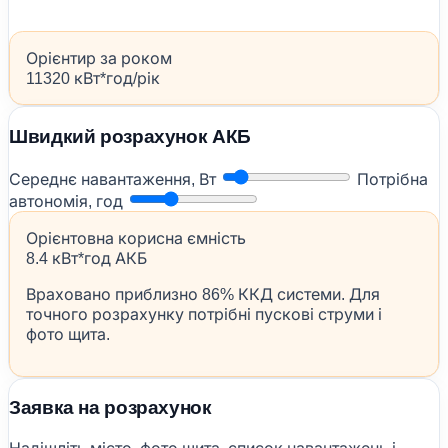
Орієнтир за роком
11320 кВт*год/рік
Швидкий розрахунок АКБ
Середнє навантаження, Вт
Потрібна
автономія, год
Орієнтовна корисна ємність
8.4 кВт*год АКБ
Враховано приблизно 86% ККД системи. Для
точного розрахунку потрібні пускові струми і
фото щита.
Заявка на розрахунок