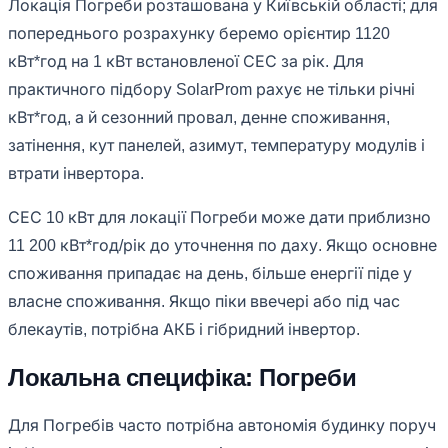
Локація Погреби розташована у Київській області; для
попереднього розрахунку беремо орієнтир 1120
кВт*год на 1 кВт встановленої СЕС за рік. Для
практичного підбору SolarProm рахує не тільки річні
кВт*год, а й сезонний провал, денне споживання,
затінення, кут панелей, азимут, температуру модулів і
втрати інвертора.
СЕС 10 кВт для локації Погреби може дати приблизно
11 200 кВт*год/рік до уточнення по даху. Якщо основне
споживання припадає на день, більше енергії піде у
власне споживання. Якщо піки ввечері або під час
блекаутів, потрібна АКБ і гібридний інвертор.
Локальна специфіка: Погреби
Для Погребів часто потрібна автономія будинку поруч