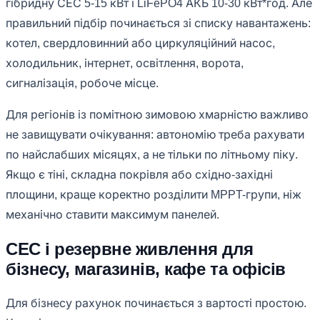
гібридну СЕС 5-15 кВт і LiFePO4 АКБ 10-30 кВт*год. Але
правильний підбір починається зі списку навантажень:
котел, свердловинний або циркуляційний насос,
холодильник, інтернет, освітлення, ворота,
сигналізація, робоче місце.
Для регіонів із помітною зимовою хмарністю важливо
не завищувати очікування: автономію треба рахувати
по найслабших місяцях, а не тільки по літньому піку.
Якщо є тіні, складна покрівля або східно-західні
площини, краще коректно розділити MPPT-групи, ніж
механічно ставити максимум панелей.
СЕС і резервне живлення для
бізнесу, магазинів, кафе та офісів
Для бізнесу рахунок починається з вартості простою.