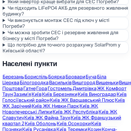
Який інвертор краще вибрати для СЕС Погреби?
Чи підходить LiFePO4 АКБ для резервного живлення
будинку?
Чи виконується монтаж СЕС під ключ у місті
Погреби?
Чи можна зробити СЕС і резервне живлення для
бізнесу у місті Погреби?
Що потрібно для точного розрахунку SolarProm у
Київській області?
Населені пункти
Березань
Бориспіль
Боярка
Бровари
Буча
Біла
Церква
Білогородка
Васильків
Вишгород
Вишеньки
Вишн
Поштова
Гатне
Гора
Гостомель
Дмитрівка
ЖК Комфорт
Таун
Зазим'я
Київ
Київ Березняки
Київ Виноградар
Київ
Голосіївський район
Київ ЖК Варшавський Плюс
Київ
ЖК Зарічний
Київ ЖК Нивки-Парк
Київ ЖК
Новопечерські Липки
Київ ЖК Республіка
Київ ЖК
Славутич
Київ ЖК Файна Таун
Київ ЖК Французький
квартал 2
Київ Оболонь
Київ Осокорки
Київ
Позняки
Київ Русанівка
Київ Теремки
Козин
Конча-