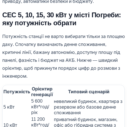
приводу, автоматики безпеки й бюджету.
СЕС 5, 10, 15, 30 кВт у місті Погреби:
яку потужність обрати
Потужність станції не варто вибирати тільки за площею
даху. Спочатку визначають денне споживання,
критичні лінії, бажану автономію, доступну площу під
панелі, фазність і бюджет на АКБ. Нижче — швидкий
орієнтир, щоб прикинути порядок цифр до розмови з
інженером.
Орієнтир
Потужність
Типовий сценарій
генерації
5 600
невеликий будинок, квартира з
кВт*год/
5 кВт
резервом або базове денне
рік
споживання
11 200
приватний будинок, магазин,
кВт*год/
10 кВт
офіс або гібридна система з