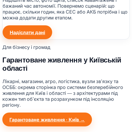
Надішліть місто, фото щита, список навантажень і
бажаний час автономії. Повернемо сценарій: що
працює, скільки годин, яка СЕС або АКБ потрібна і що
можна додати другим етапом.
Надіслати дані
Для бізнесу і громад
Гарантоване живлення у Київській
області
Лікарні, магазини, агро, логістика, вузли звʼязку та
ОСББ: окрема сторінка про системи безперебійного
живлення для Київ і області — з архітектурами під
кожен тип обʼєкта та розрахунком під інсоляцію
регіону.
Гарантоване живлення · Київ →