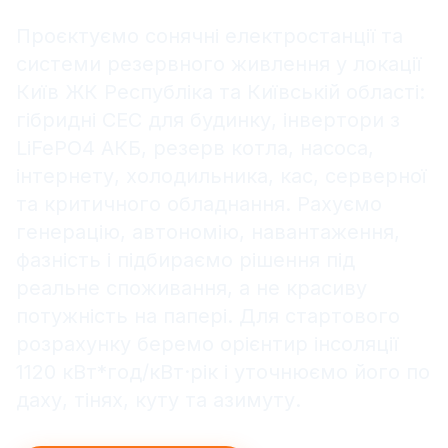
Проєктуємо сонячні електростанції та
системи резервного живлення у локації
Київ ЖК Республіка та Київській області:
гібридні СЕС для будинку, інвертори з
LiFePO4 АКБ, резерв котла, насоса,
інтернету, холодильника, кас, серверної
та критичного обладнання. Рахуємо
генерацію, автономію, навантаження,
фазність і підбираємо рішення під
реальне споживання, а не красиву
потужність на папері. Для стартового
розрахунку беремо орієнтир інсоляції
1120 кВт*год/кВт·рік і уточнюємо його по
даху, тінях, куту та азимуту.