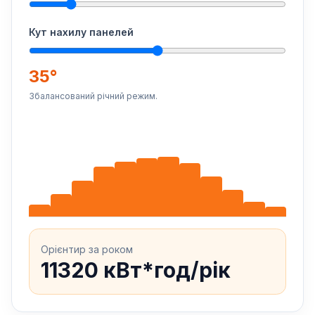
Кут нахилу панелей
35°
Збалансований річний режим.
Орієнтир за роком
11320 кВт*год/рік