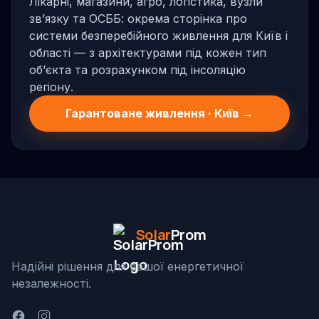
Лікарні, магазини, агро, логістика, вузли
звʼязку та ОСББ: окрема сторінка про
системи безперебійного живлення для Київ і
області — з архітектурами під кожен тип
обʼєкта та розрахунком під інсоляцію
регіону.
Гарантоване живлення · Київ →
Solar
Prom
Надійні рішення для вашої енергетичної
незалежності.