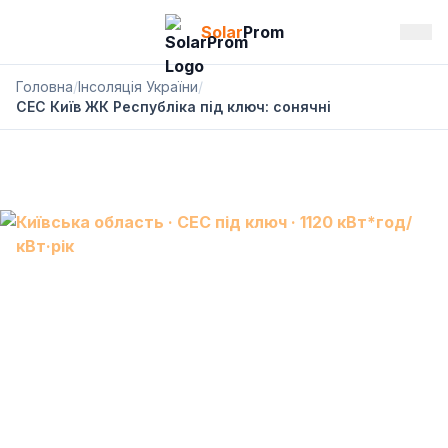
Solar
Prom
Головна
/
Інсоляція України
/
СЕС Київ ЖК Республіка під ключ: сонячні
Київська область · СЕС під ключ · 1120 кВт*год/
кВт·рік
СЕС Київ ЖК Республіка:
сонячна електростанція
під ключ, АКБ і резервне
живлення