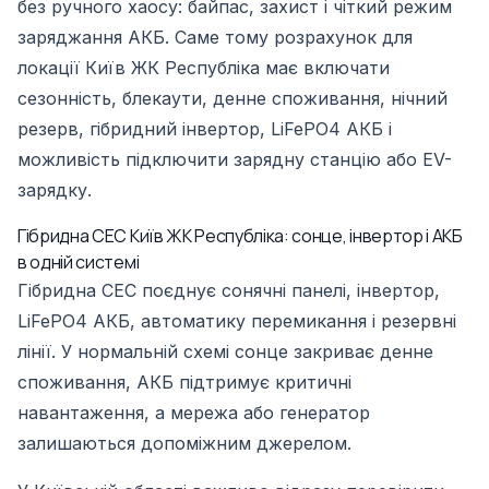
без ручного хаосу: байпас, захист і чіткий режим
заряджання АКБ. Саме тому розрахунок для
локації Київ ЖК Республіка має включати
сезонність, блекаути, денне споживання, нічний
резерв, гібридний інвертор, LiFePO4 АКБ і
можливість підключити зарядну станцію або EV-
зарядку.
Гібридна СЕС Київ ЖК Республіка: сонце, інвертор і АКБ
в одній системі
Гібридна СЕС поєднує сонячні панелі, інвертор,
LiFePO4 АКБ, автоматику перемикання і резервні
лінії. У нормальній схемі сонце закриває денне
споживання, АКБ підтримує критичні
навантаження, а мережа або генератор
залишаються допоміжним джерелом.