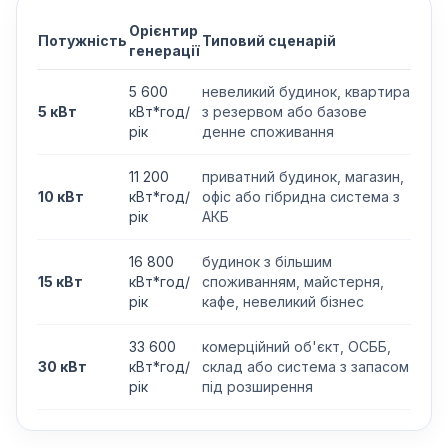
Орієнтир
Потужність
Типовий сценарій
генерації
5 600
невеликий будинок, квартира
5 кВт
кВт*год/
з резервом або базове
рік
денне споживання
11 200
приватний будинок, магазин,
10 кВт
кВт*год/
офіс або гібридна система з
рік
АКБ
16 800
будинок з більшим
15 кВт
кВт*год/
споживанням, майстерня,
рік
кафе, невеликий бізнес
33 600
комерційний об'єкт, ОСББ,
30 кВт
кВт*год/
склад або система з запасом
рік
під розширення