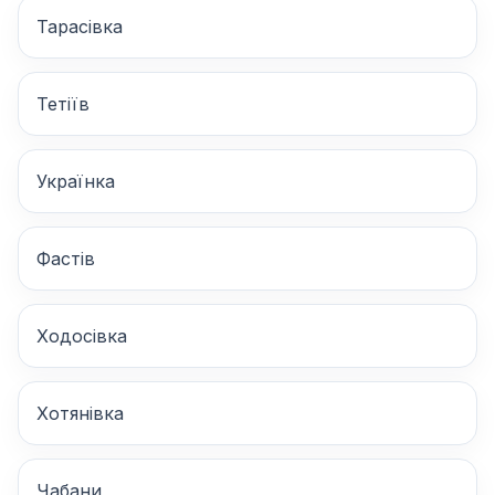
Тарасівка
Тетіїв
Українка
Фастів
Ходосівка
Хотянівка
Чабани