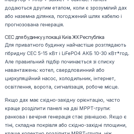
додаються другим етапом, коли є зрозумілий дах
або наземна ділянка, погоджений шлях кабелю і
прогнозована генерація.
СЕС для будинку у локації Київ ЖК Республіка
Для приватного будинку найчастіше розглядають
гібридну СЕС 5-15 кВт і LiFePO4 АКБ 10-30 кВт*год.
Але правильний підбір починається зі списку
навантажень: котел, свердловинний або
циркуляційний насос, холодильник, інтернет,
освітлення, ворота, сигналізація, робоче місце.
Якщо дах має східно-західну орієнтацію, часто
краще розділити панелі на дві MPPT-групи:
ранкова і вечірня генерація стає рівнішою. Якщо є
тіні, складна покрівля або східно-західні площини,
краще коректно розділити MPPT-групи, ніж