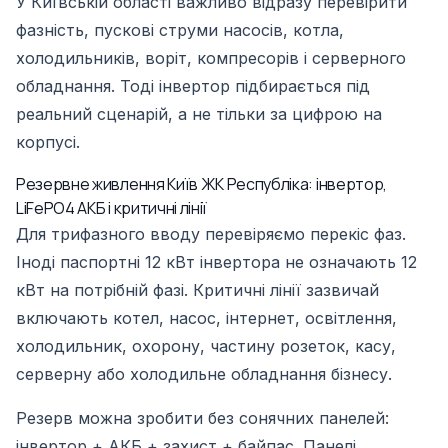
У Київській області важливо відразу перевірити
фазність, пускові струми насосів, котла,
холодильників, воріт, компресорів і серверного
обладнання. Тоді інвертор підбирається під
реальний сценарій, а не тільки за цифрою на
корпусі.
Резервне живлення Київ ЖК Республіка: інвертор,
LiFePO4 АКБ і критичні лінії
Для трифазного вводу перевіряємо перекіс фаз.
Іноді паспортні 12 кВт інвертора не означають 12
кВт на потрібній фазі. Критичні лінії зазвичай
включають котел, насос, інтернет, освітлення,
холодильник, охорону, частину розеток, касу,
серверну або холодильне обладнання бізнесу.
Резерв можна зробити без сонячних панелей:
інвертор + АКБ + захист + байпас. Панелі