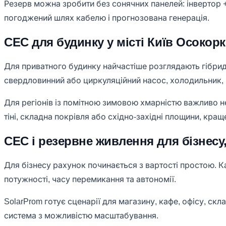
Резерв можна зробити без сонячних панелей: інвертор +
погоджений шлях кабелю і прогнозована генерація.
СЕС для будинку у місті Київ Осокор
Для приватного будинку найчастіше розглядають гібридн
свердловинний або циркуляційний насос, холодильник, ін
Для регіонів із помітною зимовою хмарністю важливо не
тіні, складна покрівля або східно-західні площини, кр
СЕС і резервне живлення для бізнесу,
Для бізнесу рахунок починається з вартості простою. Ка
потужності, часу перемикання та автономії.
SolarProm готує сценарії для магазину, кафе, офісу, ск
система з можливістю масштабування.