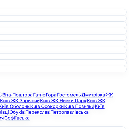
ь
Віта-Поштова
Гатне
Гора
Гостомель
Дмитрівка
ЖК
Київ ЖК Зарічний
Київ ЖК Нивки-Парк
Київ ЖК
Київ Оболонь
Київ Осокорки
Київ Позняки
Київ
івці
Обухів
Переяслав
Петропавлівська
ич
Софіївська