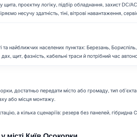
щита, проєктну логіку, підбір обладнання, захист DC/AC,
ряємо несучу здатність, тіні, вітрові навантаження, серв
і та найближчих населених пунктах: Березань, Бориспіль,
ах, щит, фазність, кабельні траси й потрібний час автоно
ки, достатньо передати місто або громаду, тип об'єкта, 
аху або місця монтажу.
ацію, а кілька сценаріїв: резерв без панелей, гібридна 
у місті Київ Осокорки