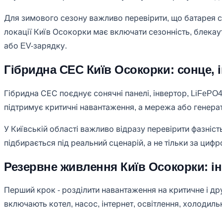
Для зимового сезону важливо перевірити, що батарея ст
локації Київ Осокорки має включати сезонність, блекау
або EV-зарядку.
Гібридна СЕС Київ Осокорки: сонце, і
Гібридна СЕС поєднує сонячні панелі, інвертор, LiFePO
підтримує критичні навантаження, а мережа або гене
У Київській області важливо відразу перевірити фазність
підбирається під реальний сценарій, а не тільки за цифр
Резервне живлення Київ Осокорки: інв
Перший крок - розділити навантаження на критичне і друг
включають котел, насос, інтернет, освітлення, холодил