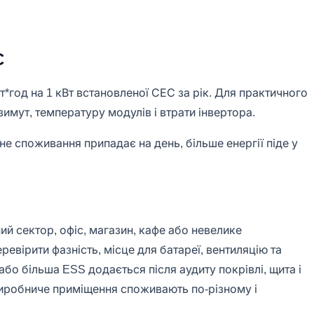
С
*год на 1 кВт встановленої СЕС за рік. Для практичного
азимут, температуру модулів і втрати інвертора.
не споживання припадає на день, більше енергії піде у
ий сектор, офіс, магазин, кафе або невелике
еревірити фазність, місце для батареї, вентиляцію та
або більша ESS додається після аудиту покрівлі, щита і
 виробниче приміщення споживають по-різному і