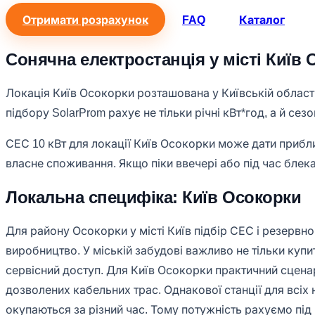
Отримати розрахунок
FAQ
Каталог
Сонячна електростанція у місті Київ
Локація Київ Осокорки розташована у Київській області
підбору SolarProm рахує не тільки річні кВт*год, а й се
СЕС 10 кВт для локації Київ Осокорки може дати прибли
власне споживання. Якщо піки ввечері або під час блекау
Локальна специфіка: Київ Осокорки
Для району Осокорки у місті Київ підбір СЕС і резервно
виробництво. У міській забудові важливо не тільки купити
сервісний доступ. Для Київ Осокорки практичний сценарі
дозволених кабельних трас. Однакової станції для всіх
окупаються за різний час. Тому потужність рахуємо під 