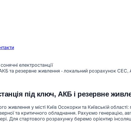
нтакти
сонячні електростанції
танція під ключ, АКБ і резервне живл
о живлення у місті Київ Осокорки та Київській області: 
ерверної та критичного обладнання. Рахуємо генерацію, а
ері. Для стартового розрахунку беремо орієнтир інсоляції