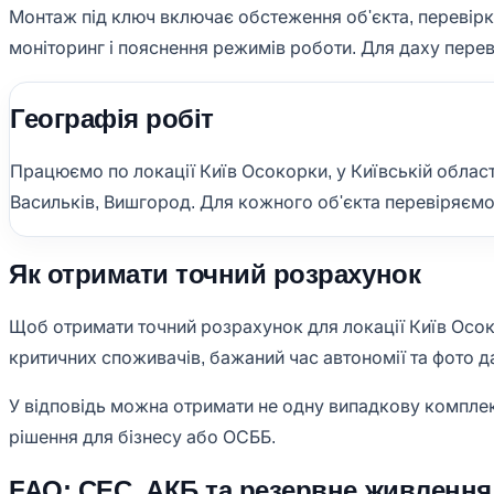
Монтаж під ключ включає обстеження об'єкта, перевірку 
моніторинг і пояснення режимів роботи. Для даху переві
Географія робіт
Працюємо по локації Київ Осокорки, у Київській област
Васильків, Вишгород. Для кожного об'єкта перевіряємо д
Як отримати точний розрахунок
Щоб отримати точний розрахунок для локації Київ Осокор
критичних споживачів, бажаний час автономії та фото д
У відповідь можна отримати не одну випадкову комплект
рішення для бізнесу або ОСББ.
FAQ: СЕС, АКБ та резервне живлення 