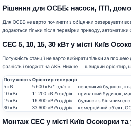
Рішення для ОСББ: насоси, ІТП, домо
Для ОСББ не варто починати з обіцянки резервувати все
додаються тільки після перевірки приводу, автоматики
СЕС 5, 10, 15, 30 кВт у місті Київ Осо
Потужність станції не варто вибирати тільки за площею 
фазність і бюджет на АКБ. Нижче — швидкий орієнтир, 
Потужність
Орієнтир генерації
5 кВт
5 600 кВт*год/рік
невеликий будинок, кв
10 кВт
11 200 кВт*год/рік
приватний будинок, маг
15 кВт
16 800 кВт*год/рік
будинок з більшим спо
30 кВт
33 600 кВт*год/рік
комерційний об'єкт, О
Монтаж СЕС у місті Київ Осокорки та 