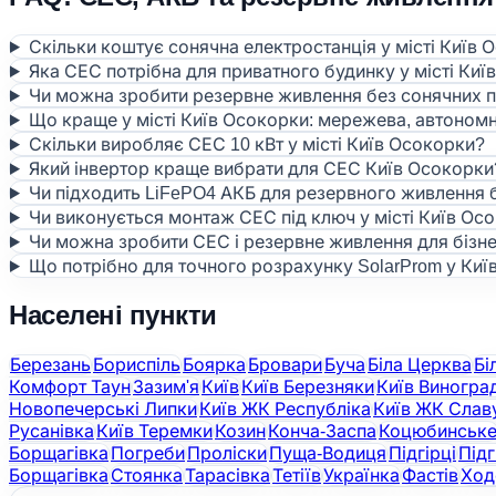
Скільки коштує сонячна електростанція у місті Київ 
Яка СЕС потрібна для приватного будинку у місті Киї
Чи можна зробити резервне живлення без сонячних 
Що краще у місті Київ Осокорки: мережева, автономн
Скільки виробляє СЕС 10 кВт у місті Київ Осокорки?
Який інвертор краще вибрати для СЕС Київ Осокорки
Чи підходить LiFePO4 АКБ для резервного живлення 
Чи виконується монтаж СЕС під ключ у місті Київ Ос
Чи можна зробити СЕС і резервне живлення для бізне
Що потрібно для точного розрахунку SolarProm у Київ
Населені пункти
Березань
Бориспіль
Боярка
Бровари
Буча
Біла Церква
Бі
Комфорт Таун
Зазим'я
Київ
Київ Березняки
Київ Виногра
Новопечерські Липки
Київ ЖК Республіка
Київ ЖК Слав
Русанівка
Київ Теремки
Козин
Конча-Заспа
Коцюбинськ
Борщагівка
Погреби
Проліски
Пуща-Водиця
Підгірці
Підг
Борщагівка
Стоянка
Тарасівка
Тетіїв
Українка
Фастів
Ход