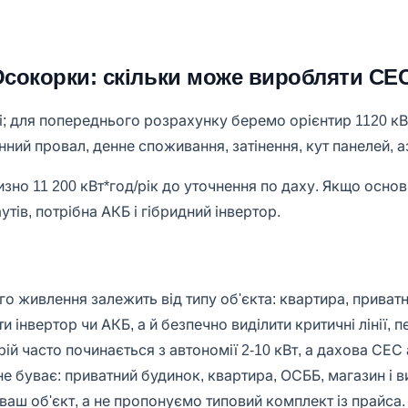
 Осокорки: скільки може виробляти СЕ
; для попереднього розрахунку беремо орієнтир 1120 кВт
зонний провал, денне споживання, затінення, кут панелей, 
зно 11 200 кВт*год/рік до уточнення по даху. Якщо основ
тів, потрібна АКБ і гібридний інвертор.
го живлення залежить від типу об'єкта: квартира, приватн
 інвертор чи АКБ, а й безпечно виділити критичні лінії, п
й часто починається з автономії 2-10 кВт, а дахова СЕС 
 не буває: приватний будинок, квартира, ОСББ, магазин і
ваш об'єкт, а не пропонуємо типовий комплект із прайса.