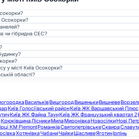
Осокорки?
в Осокорки?
панелей?
а чи гібридна СЕС?
?
будинку?
окорки?
су у місті Київ Осокорки?
ській області?
логородка
Васильків
Вишгород
Вишеньки
Вишневе
Ворзел
дар
Київ Голосіївський район
Київ ЖК Варшавський Плюс
утич
Київ ЖК Файна Таун
Київ ЖК Французький квартал 2
е
Крюківщина
Лісники
Мила
Миронівка
Новосілки
Нові Петр
ірці КМ Piemont
Романків
Святопетрівське
Сквира
Славут
осівка
Хотянівка
Чабани
Чайки
Щасливе
Яготин
Ірпінь