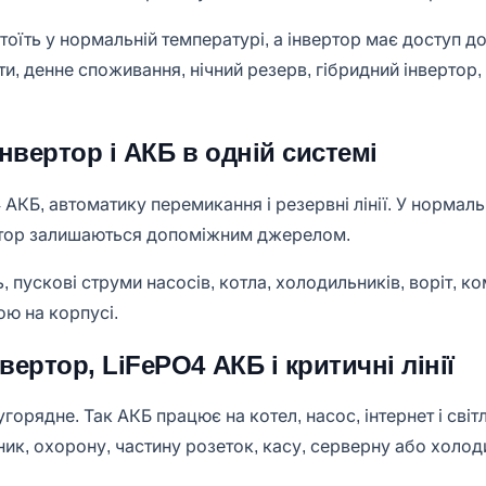
оїть у нормальній температурі, а інвертор має доступ до
ти, денне споживання, нічний резерв, гібридний інвертор
нвертор і АКБ в одній системі
4 АКБ, автоматику перемикання і резервні лінії. У норма
ратор залишаються допоміжним джерелом.
, пускові струми насосів, котла, холодильників, воріт, к
ою на корпусі.
ертор, LiFePO4 АКБ і критичні лінії
орядне. Так АКБ працює на котел, насос, інтернет і світл
ьник, охорону, частину розеток, касу, серверну або холо