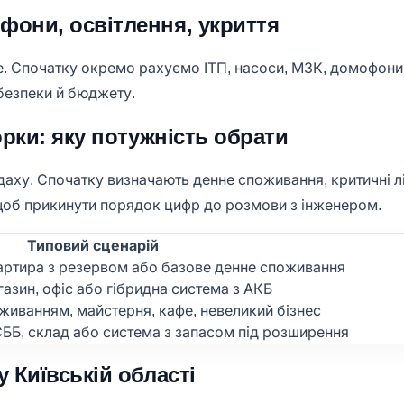
фони, освітлення, укриття
. Спочатку окремо рахуємо ІТП, насоси, МЗК, домофони, і
 безпеки й бюджету.
корки: яку потужність обрати
даху. Спочатку визначають денне споживання, критичні лі
щоб прикинути порядок цифр до розмови з інженером.
Типовий сценарій
артира з резервом або базове денне споживання
азин, офіс або гібридна система з АКБ
живанням, майстерня, кафе, невеликий бізнес
СББ, склад або система з запасом під розширення
у Київській області