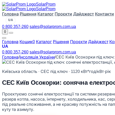
Solar
Prom
Solar
Prom
Головна
Рішення
Каталог
Проєкти
Дайджест
Контакти
UA
0 800 357-260
sales@solarprom.com.ua
0
Головна
Кошик
0
Каталог
Рішення
Проєкти
Дайджест
Ко
UA
0 800 357-260
sales@solarprom.com.ua
Головна
/
Інсоляція України
/
СЕС Київ Осокорки під ключ: 
Київська область · СЕС під ключ · 1120 кВт*год/кВт·рік
СЕС Київ Осокорки: сонячна електрос
Проєктуємо сонячні електростанції та системи резервног
резерв котла, насоса, інтернету, холодильника, кас, с
під реальне споживання, а не красиву потужність на пап
куту та азимуту.