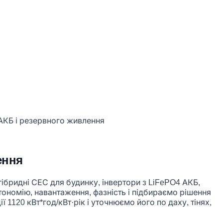
ення
гібридні СЕС для будинку, інвертори з LiFePO4 АКБ,
втономію, навантаження, фазність і підбираємо рішення
 1120 кВт*год/кВт·рік і уточнюємо його по даху, тінях,