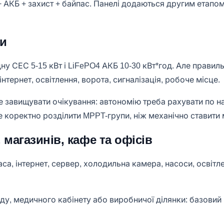
 АКБ + захист + байпас. Панелі додаються другим етапом,
ки
у СЕС 5-15 кВт і LiFePO4 АКБ 10-30 кВт*год. Але правиль
тернет, освітлення, ворота, сигналізація, робоче місце.
 завищувати очікування: автономію треба рахувати по най
аще коректно розділити MPPT-групи, ніж механічно ставит
 магазинів, кафе та офісів
са, інтернет, сервер, холодильна камера, насоси, освітле
ладу, медичного кабінету або виробничої ділянки: базови