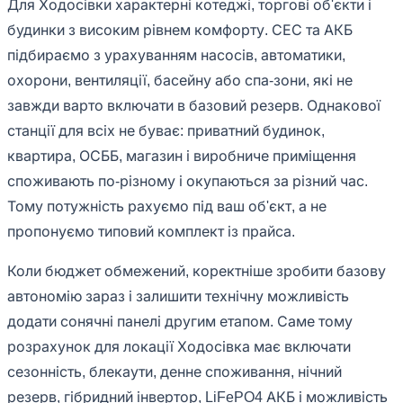
Для Ходосівки характерні котеджі, торгові об'єкти і
будинки з високим рівнем комфорту. СЕС та АКБ
підбираємо з урахуванням насосів, автоматики,
охорони, вентиляції, басейну або спа-зони, які не
завжди варто включати в базовий резерв. Однакової
станції для всіх не буває: приватний будинок,
квартира, ОСББ, магазин і виробниче приміщення
споживають по-різному і окупаються за різний час.
Тому потужність рахуємо під ваш об'єкт, а не
пропонуємо типовий комплект із прайса.
Коли бюджет обмежений, коректніше зробити базову
автономію зараз і залишити технічну можливість
додати сонячні панелі другим етапом. Саме тому
розрахунок для локації Ходосівка має включати
сезонність, блекаути, денне споживання, нічний
резерв, гібридний інвертор, LiFePO4 АКБ і можливість