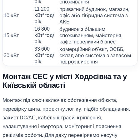
рік
споживання
11 200
приватний будинок, магазин,
кВт*год/
10 кВт
офіс або гібридна система з
рік
АКБ
16 800
будинок з більшим
кВт*год/
15 кВт
споживанням, майстерня,
рік
кафе, невеликий бізнес
33 600
комерційний об'єкт, ОСББ,
кВт*год/
30 кВт
склад або система з запасом
рік
під розширення
Монтаж СЕС у місті Ходосівка та у
Київській області
Монтаж під ключ включає обстеження об'єкта,
перевірку щита, проєктну логіку, підбір обладнання,
захист DC/AC, кабельні траси, кріплення,
налаштування інвертора, моніторинг і пояснення
режимів роботи. Для даху перевіряємо несучу