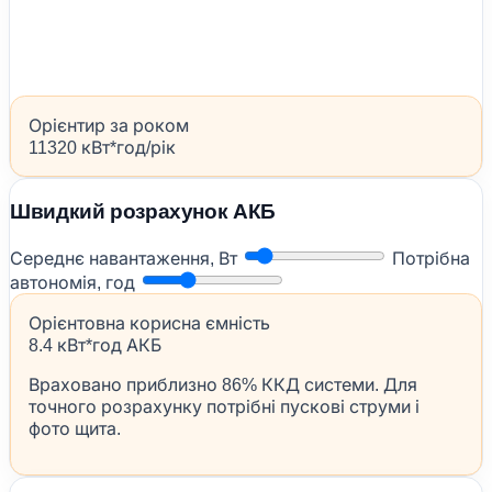
Орієнтир за роком
11320 кВт*год/рік
Швидкий розрахунок АКБ
Середнє навантаження, Вт
Потрібна
автономія, год
Орієнтовна корисна ємність
8.4 кВт*год АКБ
Враховано приблизно 86% ККД системи. Для
точного розрахунку потрібні пускові струми і
фото щита.