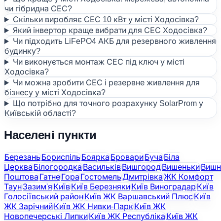
чи гібридна СЕС?
Скільки виробляє СЕС 10 кВт у місті Ходосівка?
Який інвертор краще вибрати для СЕС Ходосівка?
Чи підходить LiFePO4 АКБ для резервного живлення
будинку?
Чи виконується монтаж СЕС під ключ у місті
Ходосівка?
Чи можна зробити СЕС і резервне живлення для
бізнесу у місті Ходосівка?
Що потрібно для точного розрахунку SolarProm у
Київській області?
Населені пункти
Березань
Бориспіль
Боярка
Бровари
Буча
Біла
Церква
Білогородка
Васильків
Вишгород
Вишеньки
Вишн
Поштова
Гатне
Гора
Гостомель
Дмитрівка
ЖК Комфорт
Таун
Зазим'я
Київ
Київ Березняки
Київ Виноградар
Київ
Голосіївський район
Київ ЖК Варшавський Плюс
Київ
ЖК Зарічний
Київ ЖК Нивки-Парк
Київ ЖК
Новопечерські Липки
Київ ЖК Республіка
Київ ЖК