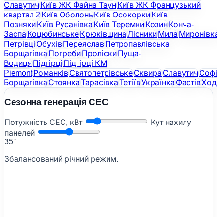
Славутич
Київ ЖК Файна Таун
Київ ЖК Французький
квартал 2
Київ Оболонь
Київ Осокорки
Київ
Позняки
Київ Русанівка
Київ Теремки
Козин
Конча-
Заспа
Коцюбинське
Крюківщина
Лісники
Мила
Миронівк
Петрівці
Обухів
Переяслав
Петропавлівська
Борщагівка
Погреби
Проліски
Пуща-
Водиця
Підгірці
Підгірці КМ
Piemont
Романків
Святопетрівське
Сквира
Славутич
Софі
Борщагівка
Стоянка
Тарасівка
Тетіїв
Українка
Фастів
Ход
Сезонна генерація СЕС
Потужність СЕС, кВт
Кут нахилу
панелей
35°
Збалансований річний режим.