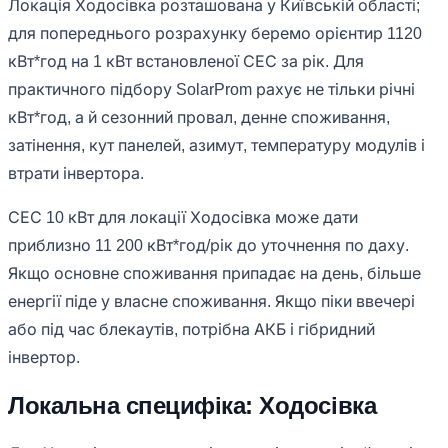
Локація Ходосівка розташована у Київській області;
для попереднього розрахунку беремо орієнтир 1120
кВт*год на 1 кВт встановленої СЕС за рік. Для
практичного підбору SolarProm рахує не тільки річні
кВт*год, а й сезонний провал, денне споживання,
затінення, кут панелей, азимут, температуру модулів і
втрати інвертора.
СЕС 10 кВт для локації Ходосівка може дати
приблизно 11 200 кВт*год/рік до уточнення по даху.
Якщо основне споживання припадає на день, більше
енергії піде у власне споживання. Якщо піки ввечері
або під час блекаутів, потрібна АКБ і гібридний
інвертор.
Локальна специфіка: Ходосівка