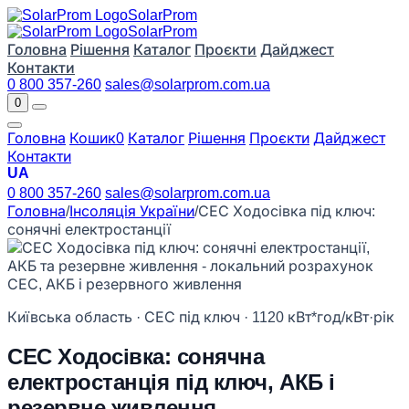
Solar
Prom
Solar
Prom
Головна
Рішення
Каталог
Проєкти
Дайджест
Контакти
0 800 357-260
sales@solarprom.com.ua
0
Головна
Кошик
0
Каталог
Рішення
Проєкти
Дайджест
Контакти
UA
0 800 357-260
sales@solarprom.com.ua
Головна
/
Інсоляція України
/
СЕС Ходосівка під ключ:
сонячні електростанції
Київська область · СЕС під ключ · 1120 кВт*год/кВт·рік
СЕС Ходосівка: сонячна
електростанція під ключ, АКБ і
резервне живлення