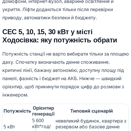
домофони, інтернет-вузол, аварійне освітлення й
укриття. Ліфти додаються тільки після перевірки
приводу, автоматики безпеки й бюджету.
СЕС 5, 10, 15, 30 кВт у місті
Ходосівка: яку потужність обрати
Потужність станції не варто вибирати тільки за площею
даху. Спочатку визначають денне споживання,
критичні лінії, бажану автономію, доступну площу під
панелі, фазність і бюджет на АКБ. Нижче — швидкий
орієнтир, щоб прикинути порядок цифр до розмови з
інженером.
Орієнтир
Потужність
Типовий сценарій
генерації
5 600
невеликий будинок, квартира з
кВт*год/
5 кВт
резервом або базове денне