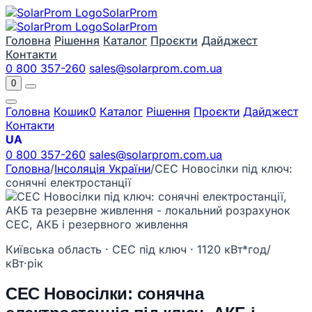
Solar
Prom
Solar
Prom
Головна
Рішення
Каталог
Проєкти
Дайджест
Контакти
0 800 357-260
sales@solarprom.com.ua
0
Головна
Кошик
0
Каталог
Рішення
Проєкти
Дайджест
Контакти
UA
0 800 357-260
sales@solarprom.com.ua
Головна
/
Інсоляція України
/
СЕС Новосілки під ключ:
сонячні електростанції
Київська область · СЕС під ключ · 1120 кВт*год/
кВт·рік
СЕС Новосілки: сонячна