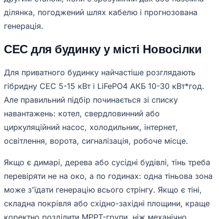
ділянка, погоджений шлях кабелю і прогнозована
генерація.
СЕС для будинку у місті Новосілки
Для приватного будинку найчастіше розглядають
гібридну СЕС 5-15 кВт і LiFePO4 АКБ 10-30 кВт*год.
Але правильний підбір починається зі списку
навантажень: котел, свердловинний або
циркуляційний насос, холодильник, інтернет,
освітлення, ворота, сигналізація, робоче місце.
Якщо є димарі, дерева або сусідні будівлі, тінь треба
перевіряти не на око, а по годинах: одна тіньова зона
може з'їдати генерацію всього стрінгу. Якщо є тіні,
складна покрівля або східно-західні площини, краще
коректно розділити MPPT-групи, ніж механічно