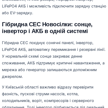
LiFePO4 АКБ і можливість підключити зарядну станцію
або EV-зарядку.
Гібридна СЕС Новосілки: сонце,
інвертор і АКБ в одній системі
Гібридна СЕС поєднує сонячні панелі, інвертор,
LiFePO4 АКБ, автоматику перемикання і резервні лінії.
У нормальній схемі сонце закриває денне
споживання, АКБ підтримує критичні навантаження, а
мережа або генератор залишаються допоміжним
джерелом.
У Київській області важливо відразу перевірити
фазність, пускові струми насосів, котла,
холодильників, воріт, компресорів і серверного
обладнання. Тоді інвертор підбирається під реальний