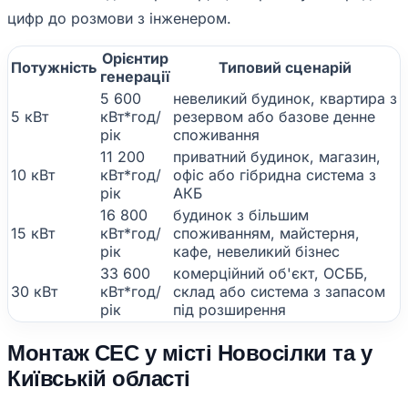
цифр до розмови з інженером.
Орієнтир
Потужність
Типовий сценарій
генерації
5 600
невеликий будинок, квартира з
5 кВт
кВт*год/
резервом або базове денне
рік
споживання
11 200
приватний будинок, магазин,
10 кВт
кВт*год/
офіс або гібридна система з
рік
АКБ
16 800
будинок з більшим
15 кВт
кВт*год/
споживанням, майстерня,
рік
кафе, невеликий бізнес
33 600
комерційний об'єкт, ОСББ,
30 кВт
кВт*год/
склад або система з запасом
рік
під розширення
Монтаж СЕС у місті Новосілки та у
Київській області