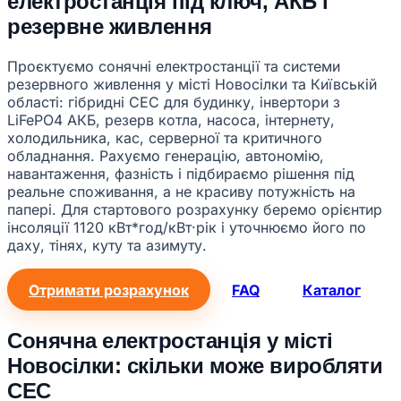
електростанція під ключ, АКБ і
резервне живлення
Проєктуємо сонячні електростанції та системи
резервного живлення у місті Новосілки та Київській
області: гібридні СЕС для будинку, інвертори з
LiFePO4 АКБ, резерв котла, насоса, інтернету,
холодильника, кас, серверної та критичного
обладнання. Рахуємо генерацію, автономію,
навантаження, фазність і підбираємо рішення під
реальне споживання, а не красиву потужність на
папері. Для стартового розрахунку беремо орієнтир
інсоляції 1120 кВт*год/кВт·рік і уточнюємо його по
даху, тінях, куту та азимуту.
Отримати розрахунок
FAQ
Каталог
Сонячна електростанція у місті
Новосілки: скільки може виробляти
СЕС