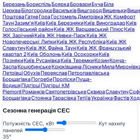
Березань
Бориспіль
Боярка
Бровари
Буча
Біла
Церква
Білогородка
Васильків
Вишгород
Вишеньки
Вишн
Поштова
Гатне
Гора
Гостомель
Дмитрівка
ЖК Комфорт
Таун
Зазим'я
Київ
Київ Березняки
Київ Виноградар
Київ
Голосіївський район
Київ ЖК Варшавський Плюс
Київ
ЖК Зарічний
Київ ЖК Нивки-Парк
Київ ЖК
Новопечерські Липки
Київ ЖК Республіка
Київ ЖК
Славутич
Київ ЖК Файна Таун
Київ ЖК Французький
квартал 2
Київ Оболонь
Київ Осокорки
Київ
Позняки
Київ Русанівка
Київ Теремки
Козин
Конча-
Заспа
Коцюбинське
Крюківщина
Лісники
Мила
Миронівк
Петрівці
Обухів
Переяслав
Петропавлівська
Борщагівка
Погреби
Проліски
Пуща-
Водиця
Підгірці
Підгірці КМ
Piemont
Романків
Святопетрівське
Сквира
Славутич
Соф
Борщагівка
Стоянка
Тарасівка
Тетіїв
Українка
Фастів
Ход
Сезонна генерація СЕС
Потужність СЕС, кВт
Кут нахилу
панелей
35°