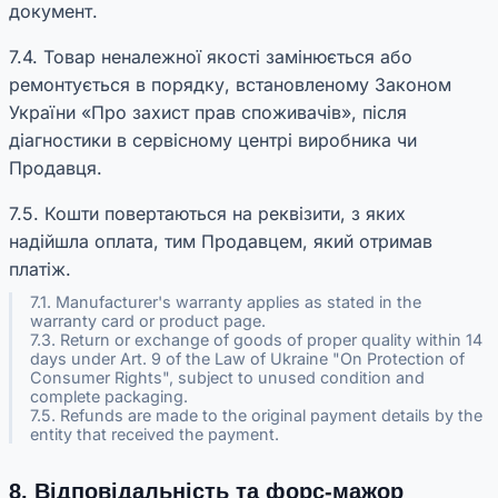
документ.
7.4. Товар неналежної якості замінюється або
ремонтується в порядку, встановленому Законом
України «Про захист прав споживачів», після
діагностики в сервісному центрі виробника чи
Продавця.
7.5. Кошти повертаються на реквізити, з яких
надійшла оплата, тим Продавцем, який отримав
платіж.
7.1. Manufacturer's warranty applies as stated in the
warranty card or product page.
7.3. Return or exchange of goods of proper quality within 14
days under Art. 9 of the Law of Ukraine "On Protection of
Consumer Rights", subject to unused condition and
complete packaging.
7.5. Refunds are made to the original payment details by the
entity that received the payment.
8. Відповідальність та форс-мажор