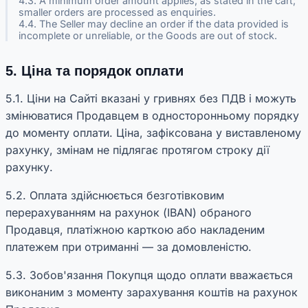
4.3. A minimum order amount applies, as stated in the cart;
smaller orders are processed as enquiries.
4.4. The Seller may decline an order if the data provided is
incomplete or unreliable, or the Goods are out of stock.
5. Ціна та порядок оплати
5.1. Ціни на Сайті вказані у гривнях без ПДВ і можуть
змінюватися Продавцем в односторонньому порядку
до моменту оплати. Ціна, зафіксована у виставленому
рахунку, змінам не підлягає протягом строку дії
рахунку.
5.2. Оплата здійснюється безготівковим
перерахуванням на рахунок (IBAN) обраного
Продавця, платіжною карткою або накладеним
платежем при отриманні — за домовленістю.
5.3. Зобов'язання Покупця щодо оплати вважається
виконаним з моменту зарахування коштів на рахунок