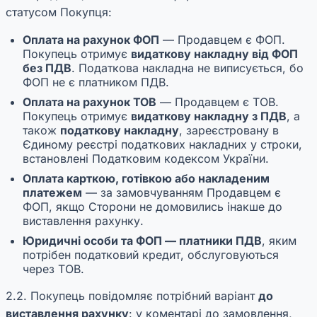
статусом Покупця:
Оплата на рахунок ФОП
— Продавцем є ФОП.
Покупець отримує
видаткову накладну від ФОП
без ПДВ
. Податкова накладна не виписується, бо
ФОП не є платником ПДВ.
Оплата на рахунок ТОВ
— Продавцем є ТОВ.
Покупець отримує
видаткову накладну з ПДВ
, а
також
податкову накладну
, зареєстровану в
Єдиному реєстрі податкових накладних у строки,
встановлені Податковим кодексом України.
Оплата карткою, готівкою або накладеним
платежем
— за замовчуванням Продавцем є
ФОП, якщо Сторони не домовились інакше до
виставлення рахунку.
Юридичні особи та ФОП — платники ПДВ
, яким
потрібен податковий кредит, обслуговуються
через ТОВ.
2.2. Покупець повідомляє потрібний варіант
до
виставлення рахунку
: у коментарі до замовлення,