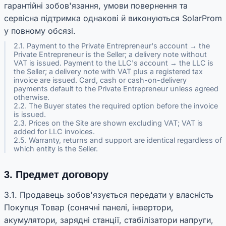
гарантійні зобов'язання, умови повернення та
сервісна підтримка однакові й виконуються SolarProm
у повному обсязі.
2.1. Payment to the Private Entrepreneur's account → the
Private Entrepreneur is the Seller; a delivery note without
VAT is issued. Payment to the LLC's account → the LLC is
the Seller; a delivery note with VAT plus a registered tax
invoice are issued. Card, cash or cash-on-delivery
payments default to the Private Entrepreneur unless agreed
otherwise.
2.2. The Buyer states the required option before the invoice
is issued.
2.3. Prices on the Site are shown excluding VAT; VAT is
added for LLC invoices.
2.5. Warranty, returns and support are identical regardless of
which entity is the Seller.
3. Предмет договору
3.1. Продавець зобов'язується передати у власність
Покупця Товар (сонячні панелі, інвертори,
акумулятори, зарядні станції, стабілізатори напруги,