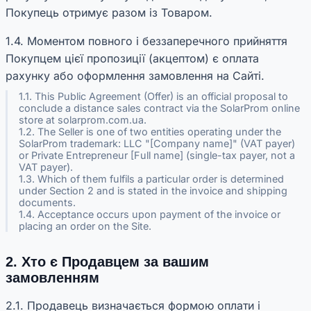
Покупець отримує разом із Товаром.
1.4. Моментом повного і беззаперечного прийняття
Покупцем цієї пропозиції (акцептом) є оплата
рахунку або оформлення замовлення на Сайті.
1.1. This Public Agreement (Offer) is an official proposal to
conclude a distance sales contract via the SolarProm online
store at solarprom.com.ua.
1.2. The Seller is one of two entities operating under the
SolarProm trademark: LLC "[Company name]" (VAT payer)
or Private Entrepreneur [Full name] (single-tax payer, not a
VAT payer).
1.3. Which of them fulfils a particular order is determined
under Section 2 and is stated in the invoice and shipping
documents.
1.4. Acceptance occurs upon payment of the invoice or
placing an order on the Site.
2. Хто є Продавцем за вашим
замовленням
2.1. Продавець визначається формою оплати і