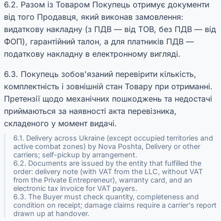
6.2. Разом із Товаром Покупець отримує документи
від того Продавця, який виконав замовлення:
видаткову накладну (з ПДВ — від ТОВ, без ПДВ — від
ФОП), гарантійний талон, а для платників ПДВ —
податкову накладну в електронному вигляді.
6.3. Покупець зобов'язаний перевірити кількість,
комплектність і зовнішній стан Товару при отриманні.
Претензії щодо механічних пошкоджень та недостачі
приймаються за наявності акта перевізника,
складеного у момент видачі.
6.1. Delivery across Ukraine (except occupied territories and
active combat zones) by Nova Poshta, Delivery or other
carriers; self-pickup by arrangement.
6.2. Documents are issued by the entity that fulfilled the
order: delivery note (with VAT from the LLC, without VAT
from the Private Entrepreneur), warranty card, and an
electronic tax invoice for VAT payers.
6.3. The Buyer must check quantity, completeness and
condition on receipt; damage claims require a carrier's report
drawn up at handover.