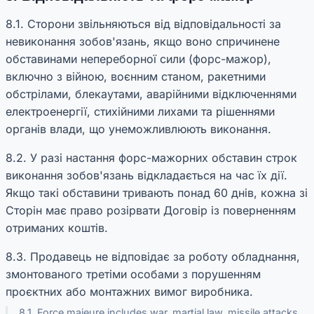
8.1. Сторони звільняються від відповідальності за
невиконання зобов'язань, якщо воно спричинене
обставинами непереборної сили (форс-мажор),
включно з війною, воєнним станом, ракетними
обстрілами, блекаутами, аварійними відключеннями
електроенергії, стихійними лихами та рішеннями
органів влади, що унеможливлюють виконання.
8.2. У разі настання форс-мажорних обставин строк
виконання зобов'язань відкладається на час їх дії.
Якщо такі обставини тривають понад 60 днів, кожна зі
Сторін має право розірвати Договір із поверненням
отриманих коштів.
8.3. Продавець не відповідає за роботу обладнання,
змонтованого третіми особами з порушенням
проєктних або монтажних вимог виробника.
8.1. Force majeure includes war, martial law, missile attacks,