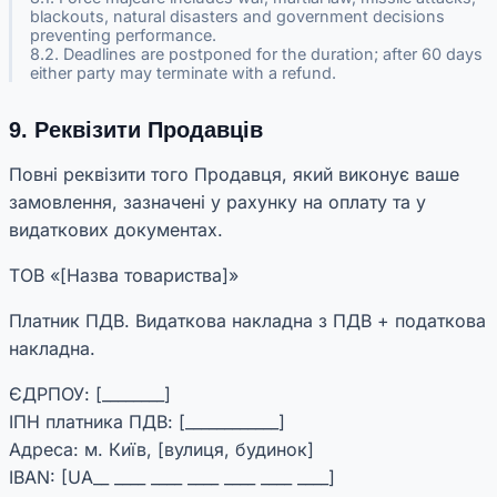
blackouts, natural disasters and government decisions
preventing performance.
8.2. Deadlines are postponed for the duration; after 60 days
either party may terminate with a refund.
9. Реквізити Продавців
Повні реквізити того Продавця, який виконує ваше
замовлення, зазначені у рахунку на оплату та у
видаткових документах.
ТОВ «[Назва товариства]»
Платник ПДВ. Видаткова накладна з ПДВ + податкова
накладна.
ЄДРПОУ: [________]
ІПН платника ПДВ: [____________]
Адреса: м. Київ, [вулиця, будинок]
IBAN: [UA__ ____ ____ ____ ____ ____ ____]