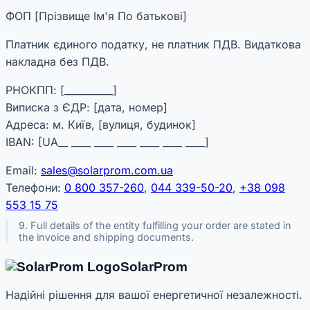
ФОП [Прізвище Ім'я По батькові]
Платник єдиного податку, не платник ПДВ. Видаткова
накладна без ПДВ.
РНОКПП: [__________]
Виписка з ЄДР: [дата, номер]
Адреса: м. Київ, [вулиця, будинок]
IBAN: [UA__ ____ ____ ____ ____ ____ ____]
Email:
sales@solarprom.com.ua
Телефони:
0 800 357-260
,
044 339-50-20
,
+38 098
553 15 75
9. Full details of the entity fulfilling your order are stated in
the invoice and shipping documents.
Solar
Prom
Надійні рішення для вашої енергетичної незалежності.