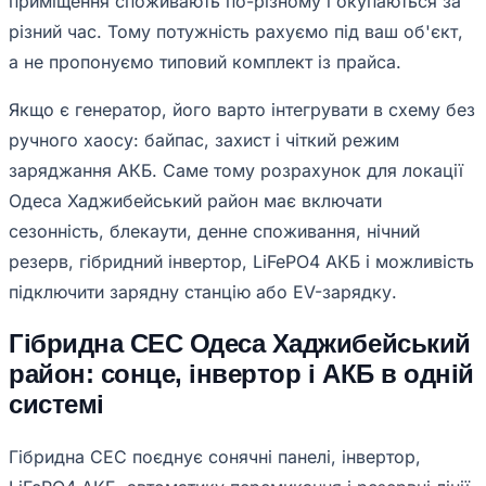
приміщення споживають по-різному і окупаються за
різний час. Тому потужність рахуємо під ваш об'єкт,
а не пропонуємо типовий комплект із прайса.
Якщо є генератор, його варто інтегрувати в схему без
ручного хаосу: байпас, захист і чіткий режим
заряджання АКБ. Саме тому розрахунок для локації
Одеса Хаджибейський район має включати
сезонність, блекаути, денне споживання, нічний
резерв, гібридний інвертор, LiFePO4 АКБ і можливість
підключити зарядну станцію або EV-зарядку.
Гібридна СЕС Одеса Хаджибейський
район: сонце, інвертор і АКБ в одній
системі
Гібридна СЕС поєднує сонячні панелі, інвертор,