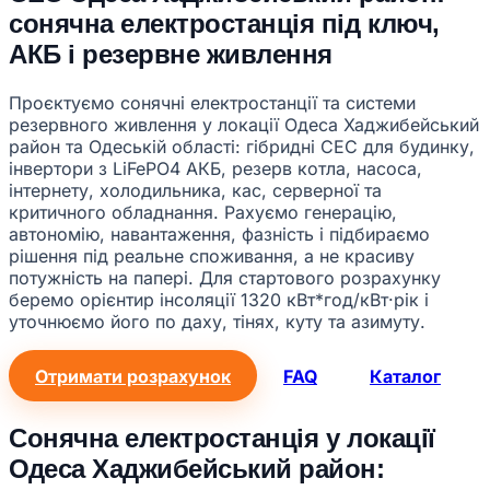
сонячна електростанція під ключ,
АКБ і резервне живлення
Проєктуємо сонячні електростанції та системи
резервного живлення у локації Одеса Хаджибейський
район та Одеській області: гібридні СЕС для будинку,
інвертори з LiFePO4 АКБ, резерв котла, насоса,
інтернету, холодильника, кас, серверної та
критичного обладнання. Рахуємо генерацію,
автономію, навантаження, фазність і підбираємо
рішення під реальне споживання, а не красиву
потужність на папері. Для стартового розрахунку
беремо орієнтир інсоляції 1320 кВт*год/кВт·рік і
уточнюємо його по даху, тінях, куту та азимуту.
Отримати розрахунок
FAQ
Каталог
Сонячна електростанція у локації
Одеса Хаджибейський район: