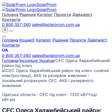
Solar
Prom
Solar
Prom
Головна
Рішення
Каталог
Проєкти
Дайджест
Контакти
0 800 357-260
sales@solarprom.com.ua
0
Головна
Кошик
0
Каталог
Рішення
Проєкти
Дайджест
Контакти
UA
0 800 357-260
sales@solarprom.com.ua
Головна
/
Інсоляція України
/
СЕС Одеса Хаджибейський
район під ключ
Одеська область · СЕС під ключ · 1320 кВт*год/
кВт·рік
СЕС Одеса Хаджибейський район: