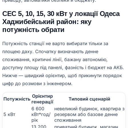
приводу, автоматики безпеки й бюджету.
СЕС 5, 10, 15, 30 кВт у локації Одеса
Хаджибейський район: яку
потужність обрати
Потужність станції не варто вибирати тільки за
площею даху. Спочатку визначають денне
споживання, критичні лінії, бажану автономію,
доступну площу під панелі, фазність і бюджет на АКБ.
Нижче — швидкий орієнтир, щоб прикинути порядок
цифр до розмови з інженером.
Орієнтир
Потужність
Типовий сценарій
генерації
6 600
невеликий будинок, квартира з
5 кВт
кВт*год/
резервом або базове денне
рік
споживання
13 200
приватний будинок, магазин,