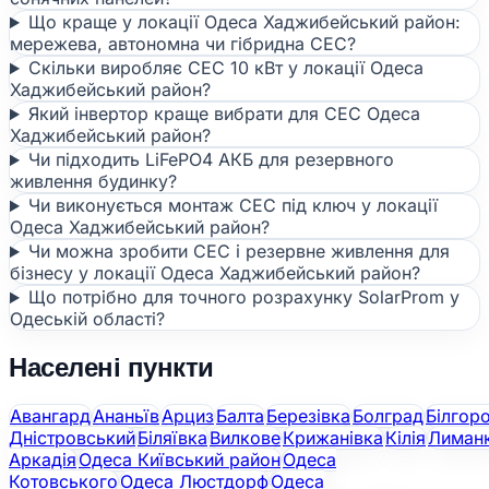
Що краще у локації Одеса Хаджибейський район:
мережева, автономна чи гібридна СЕС?
Скільки виробляє СЕС 10 кВт у локації Одеса
Хаджибейський район?
Який інвертор краще вибрати для СЕС Одеса
Хаджибейський район?
Чи підходить LiFePO4 АКБ для резервного
живлення будинку?
Чи виконується монтаж СЕС під ключ у локації
Одеса Хаджибейський район?
Чи можна зробити СЕС і резервне живлення для
бізнесу у локації Одеса Хаджибейський район?
Що потрібно для точного розрахунку SolarProm у
Одеській області?
Населені пункти
Авангард
Ананьїв
Арциз
Балта
Березівка
Болград
Білгор
Дністровський
Біляївка
Вилкове
Крижанівка
Кілія
Лиман
Аркадія
Одеса Київський район
Одеса
Котовського
Одеса Люстдорф
Одеса