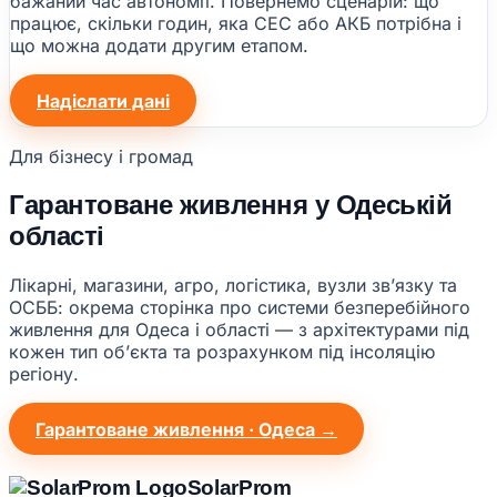
бажаний час автономії. Повернемо сценарій: що
працює, скільки годин, яка СЕС або АКБ потрібна і
що можна додати другим етапом.
Надіслати дані
Для бізнесу і громад
Гарантоване живлення у Одеській
області
Лікарні, магазини, агро, логістика, вузли звʼязку та
ОСББ: окрема сторінка про системи безперебійного
живлення для Одеса і області — з архітектурами під
кожен тип обʼєкта та розрахунком під інсоляцію
регіону.
Гарантоване живлення · Одеса →
Solar
Prom