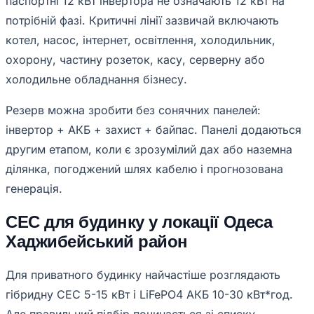
паспортні 12 кВт інвертора не означають 12 кВт на
потрібній фазі. Критичні лінії зазвичай включають
котел, насос, інтернет, освітлення, холодильник,
охорону, частину розеток, касу, серверну або
холодильне обладнання бізнесу.
Резерв можна зробити без сонячних панелей:
інвертор + АКБ + захист + байпас. Панелі додаються
другим етапом, коли є зрозумілий дах або наземна
ділянка, погоджений шлях кабелю і прогнозована
генерація.
СЕС для будинку у локації Одеса
Хаджибейський район
Для приватного будинку найчастіше розглядають
гібридну СЕС 5-15 кВт і LiFePO4 АКБ 10-30 кВт*год.