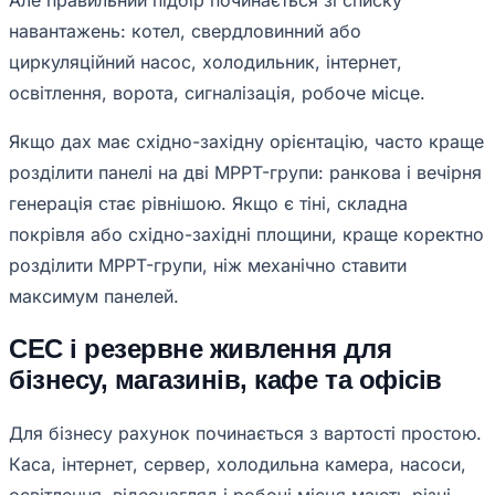
Але правильний підбір починається зі списку
навантажень: котел, свердловинний або
циркуляційний насос, холодильник, інтернет,
освітлення, ворота, сигналізація, робоче місце.
Якщо дах має східно-західну орієнтацію, часто краще
розділити панелі на дві MPPT-групи: ранкова і вечірня
генерація стає рівнішою. Якщо є тіні, складна
покрівля або східно-західні площини, краще коректно
розділити MPPT-групи, ніж механічно ставити
максимум панелей.
СЕС і резервне живлення для
бізнесу, магазинів, кафе та офісів
Для бізнесу рахунок починається з вартості простою.
Каса, інтернет, сервер, холодильна камера, насоси,