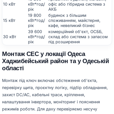
10 кВт
кВт*год/
офіс або гібридна система з
рік
АКБ
19 800
будинок з більшим
15 кВт
кВт*год/
споживанням, майстерня,
рік
кафе, невеликий бізнес
39 600
комерційний об'єкт, ОСББ,
30 кВт
кВт*год/
склад або система з запасом
рік
під розширення
Монтаж СЕС у локації Одеса
Хаджибейський район та у Одеській
області
Монтаж під ключ включає обстеження об'єкта,
перевірку щита, проєктну логіку, підбір обладнання,
захист DC/AC, кабельні траси, кріплення,
налаштування інвертора, моніторинг і пояснення
режимів роботи. Для даху перевіряємо несучу