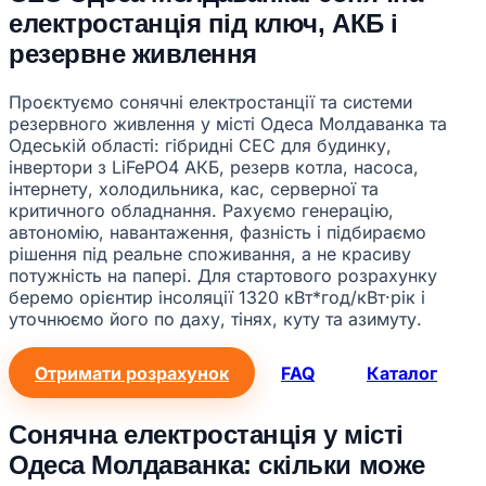
електростанція під ключ, АКБ і
резервне живлення
Проєктуємо сонячні електростанції та системи
резервного живлення у місті Одеса Молдаванка та
Одеській області: гібридні СЕС для будинку,
інвертори з LiFePO4 АКБ, резерв котла, насоса,
інтернету, холодильника, кас, серверної та
критичного обладнання. Рахуємо генерацію,
автономію, навантаження, фазність і підбираємо
рішення під реальне споживання, а не красиву
потужність на папері. Для стартового розрахунку
беремо орієнтир інсоляції 1320 кВт*год/кВт·рік і
уточнюємо його по даху, тінях, куту та азимуту.
Отримати розрахунок
FAQ
Каталог
Сонячна електростанція у місті
Одеса Молдаванка: скільки може