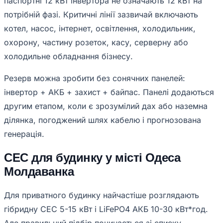
паспортні 12 кВт інвертора не означають 12 кВт на
потрібній фазі. Критичні лінії зазвичай включають
котел, насос, інтернет, освітлення, холодильник,
охорону, частину розеток, касу, серверну або
холодильне обладнання бізнесу.
Резерв можна зробити без сонячних панелей:
інвертор + АКБ + захист + байпас. Панелі додаються
другим етапом, коли є зрозумілий дах або наземна
ділянка, погоджений шлях кабелю і прогнозована
генерація.
СЕС для будинку у місті Одеса
Молдаванка
Для приватного будинку найчастіше розглядають
гібридну СЕС 5-15 кВт і LiFePO4 АКБ 10-30 кВт*год.