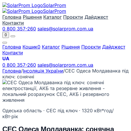
Solar
Prom
Solar
Prom
Головна
Рішення
Каталог
Проєкти
Дайджест
Контакти
0 800 357-260
sales@solarprom.com.ua
0
Головна
Кошик
0
Каталог
Рішення
Проєкти
Дайджест
Контакти
UA
0 800 357-260
sales@solarprom.com.ua
Головна
/
Інсоляція України
/
СЕС Одеса Молдаванка під
ключ: сонячні
Одеська область · СЕС під ключ · 1320 кВт*год/
кВт·рік
СЕС Одеса Молдаванка: сонячна