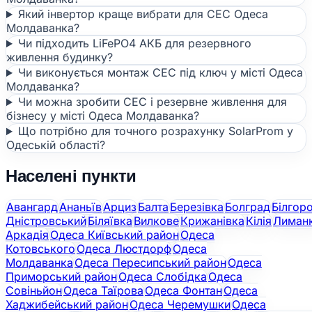
Який інвертор краще вибрати для СЕС Одеса
Молдаванка?
Чи підходить LiFePO4 АКБ для резервного
живлення будинку?
Чи виконується монтаж СЕС під ключ у місті Одеса
Молдаванка?
Чи можна зробити СЕС і резервне живлення для
бізнесу у місті Одеса Молдаванка?
Що потрібно для точного розрахунку SolarProm у
Одеській області?
Населені пункти
Авангард
Ананьїв
Арциз
Балта
Березівка
Болград
Білгор
Дністровський
Біляївка
Вилкове
Крижанівка
Кілія
Лиман
Аркадія
Одеса Київський район
Одеса
Котовського
Одеса Люстдорф
Одеса
Молдаванка
Одеса Пересипський район
Одеса
Приморський район
Одеса Слобідка
Одеса
Совіньйон
Одеса Таїрова
Одеса Фонтан
Одеса
Хаджибейський район
Одеса Черемушки
Одеса