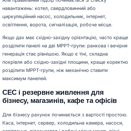
Але правильний підбір починається зі списку
навантажень: котел, свердловинний або
циркуляційний насос, холодильник, інтернет,
освітлення, ворота, сигналізація, робоче місце.
Якщо дах має східно-західну орієнтацію, часто краще
розділити панелі на дві MPPT-групи: ранкова і вечірня
генерація стає рівнішою. Якщо є тіні, складна
покрівля або східно-західні площини, краще коректно
розділити MPPT-групи, ніж механічно ставити
максимум панелей.
СЕС і резервне живлення для
бізнесу, магазинів, кафе та офісів
Для бізнесу рахунок починається з вартості простою.
Каса, інтернет, сервер, холодильна камера, насоси,