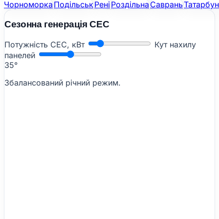
Чорноморка
Подільськ
Рені
Роздільна
Саврань
Татарбу
Сезонна генерація СЕС
Потужність СЕС, кВт
Кут нахилу
панелей
35°
Збалансований річний режим.