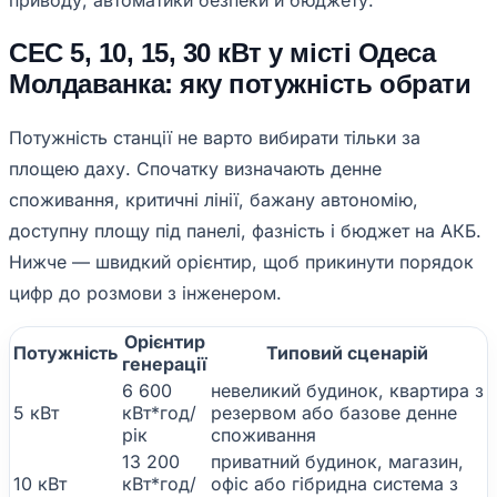
приводу, автоматики безпеки й бюджету.
СЕС 5, 10, 15, 30 кВт у місті Одеса
Молдаванка: яку потужність обрати
Потужність станції не варто вибирати тільки за
площею даху. Спочатку визначають денне
споживання, критичні лінії, бажану автономію,
доступну площу під панелі, фазність і бюджет на АКБ.
Нижче — швидкий орієнтир, щоб прикинути порядок
цифр до розмови з інженером.
Орієнтир
Потужність
Типовий сценарій
генерації
6 600
невеликий будинок, квартира з
5 кВт
кВт*год/
резервом або базове денне
рік
споживання
13 200
приватний будинок, магазин,
10 кВт
кВт*год/
офіс або гібридна система з