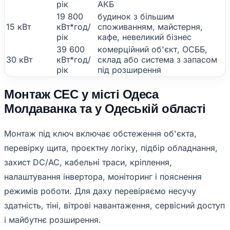
рік
АКБ
19 800
будинок з більшим
15 кВт
кВт*год/
споживанням, майстерня,
рік
кафе, невеликий бізнес
39 600
комерційний об'єкт, ОСББ,
30 кВт
кВт*год/
склад або система з запасом
рік
під розширення
Монтаж СЕС у місті Одеса
Молдаванка та у Одеській області
Монтаж під ключ включає обстеження об'єкта,
перевірку щита, проєктну логіку, підбір обладнання,
захист DC/AC, кабельні траси, кріплення,
налаштування інвертора, моніторинг і пояснення
режимів роботи. Для даху перевіряємо несучу
здатність, тіні, вітрові навантаження, сервісний доступ
і майбутнє розширення.