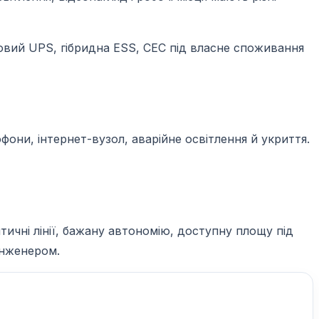
азовий UPS, гібридна ESS, СЕС під власне споживання
они, інтернет-вузол, аварійне освітлення й укриття.
ичні лінії, бажану автономію, доступну площу під
інженером.