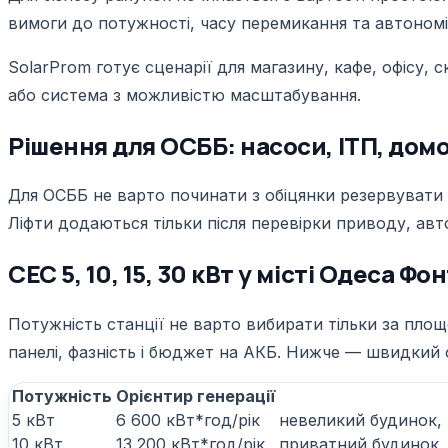
вимоги до потужності, часу перемикання та автономі
SolarProm готує сценарії для магазину, кафе, офісу,
або система з можливістю масштабування.
Рішення для ОСББ: насоси, ІТП, дом
Для ОСББ не варто починати з обіцянки резервувати 
Ліфти додаються тільки після перевірки приводу, ав
СЕС 5, 10, 15, 30 кВт у місті Одеса Ф
Потужність станції не варто вибирати тільки за пло
панелі, фазність і бюджет на АКБ. Нижче — швидкий
Потужність
Орієнтир генерації
5 кВт
6 600 кВт*год/рік
невеликий будинок,
10 кВт
13 200 кВт*год/рік
приватний будинок, 