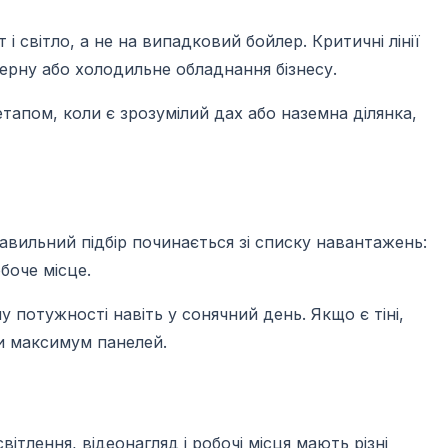
 світло, а не на випадковий бойлер. Критичні лінії
верну або холодильне обладнання бізнесу.
тапом, коли є зрозумілий дах або наземна ділянка,
авильний підбір починається зі списку навантажень:
боче місце.
у потужності навіть у сонячний день. Якщо є тіні,
ти максимум панелей.
ітлення, відеонагляд і робочі місця мають різні