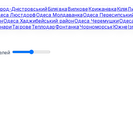
ород-Дністровський
Біляївка
Вилкове
Крижанівка
Кілія
Л
еса Люстдорф
Одеса Молдаванка
Одеса Пересипськи
ан
Одеса Хаджибейський район
Одеса Черемушки
Одес
унари
Таїрове
Теплодар
Фонтанка
Чорноморськ
Южне
Із
нелей