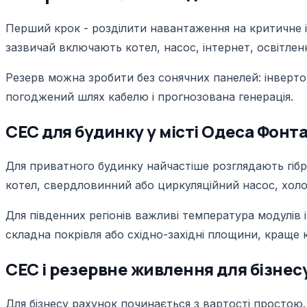
Перший крок - розділити навантаження на критичне і д
зазвичай включають котел, насос, інтернет, освітлен
Резерв можна зробити без сонячних панелей: інверто
погоджений шлях кабелю і прогнозована генерація.
СЕС для будинку у місті Одеса Фонт
Для приватного будинку найчастіше розглядають гібри
котел, свердловинний або циркуляційний насос, холоди
Для південних регіонів важливі температура модулів і
складна покрівля або східно-західні площини, краще
СЕС і резервне живлення для бізнесу,
Для бізнесу рахунок починається з вартості простою. 