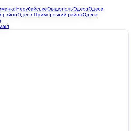
иманка
Нерубайське
Овідіополь
Одеса
Одеса
й район
Одеса Приморський район
Одеса
а
маїл