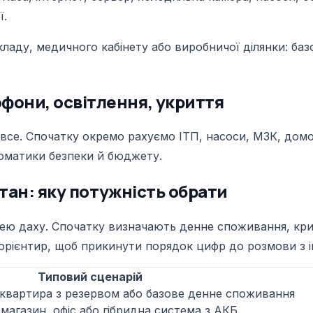
ї.
 складу, медичного кабінету або виробничої ділянки: б
офони, освітлення, укриття
все. Спочатку окремо рахуємо ІТП, насоси, МЗК, домоф
томатики безпеки й бюджету.
онтан: яку потужність обрати
щею даху. Спочатку визначають денне споживання, крит
 орієнтир, щоб прикинути порядок цифр до розмови з 
Типовий сценарій
 квартира з резервом або базове денне споживання
магазин, офіс або гібридна система з АКБ