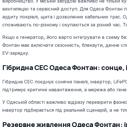
виробництво. У міській забудові важливо не тільки куп
вентиляцію та сервісний доступ. Для Одеса Фонтан пр
аудиту покрівлі, щита і дозволених кабельних трас. 
споживають по-різному і окупаються за різний час. Т
Якщо є генератор, його варто інтегрувати в схему бе
Фонтан має включати сезонність, блекаути, денне сп
EV-зарядку.
Гібридна СЕС Одеса Фонтан: сонце, і
Гібридна СЕС поєднує сонячні панелі, інвертор, LiFe
підтримує критичні навантаження, а мережа або ге
У Одеській області важливо відразу перевірити фазніс
інвертор підбирається під реальний сценарій, а не ті
Резервне живлення Одеса Фонтан: інв