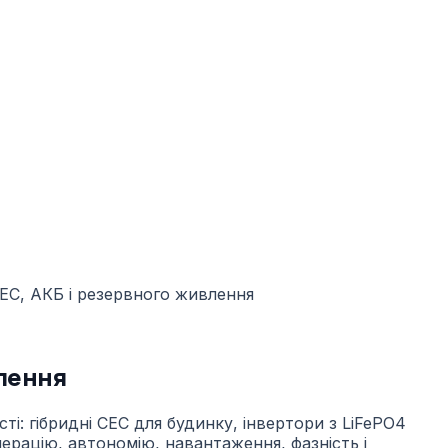
влення
і: гібридні СЕС для будинку, інвертори з LiFePO4
ерацію, автономію, навантаження, фазність і