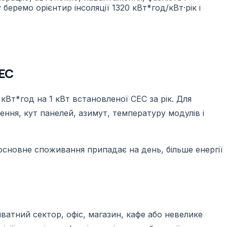
еремо орієнтир інсоляції 1320 кВт*год/кВт·рік і
СЕС
Вт*год на 1 кВт встановленої СЕС за рік. Для
ення, кут панелей, азимут, температуру модулів і
основне споживання припадає на день, більше енергії
иватний сектор, офіс, магазин, кафе або невелике