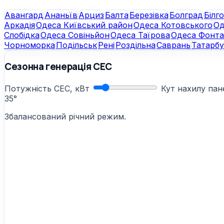
Авангард
Ананьїв
Арциз
Балта
Березівка
Болград
Білг
Аркадія
Одеса Київський район
Одеса Котовського
Од
Слобідка
Одеса Совіньйон
Одеса Таїрова
Одеса Фонт
Чорноморка
Подільськ
Рені
Роздільна
Саврань
Татарб
Сезонна генерація СЕС
Потужність СЕС, кВт
Кут нахилу па
35°
Збалансований річний режим.