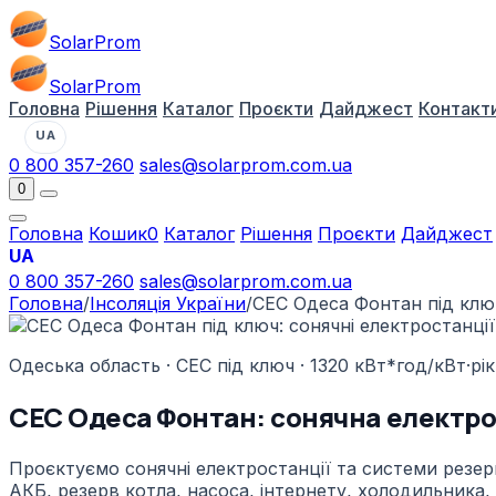
Solar
Prom
Solar
Prom
Головна
Рішення
Каталог
Проєкти
Дайджест
Контакт
UA
0 800 357-260
sales@solarprom.com.ua
0
Головна
Кошик
0
Каталог
Рішення
Проєкти
Дайджест
UA
0 800 357-260
sales@solarprom.com.ua
Головна
/
Інсоляція України
/
СЕС Одеса Фонтан під ключ
Одеська область · СЕС під ключ · 1320 кВт*год/кВт·рік
СЕС Одеса Фонтан: сонячна електрос
Проєктуємо сонячні електростанції та системи резерв
АКБ, резерв котла, насоса, інтернету, холодильника,