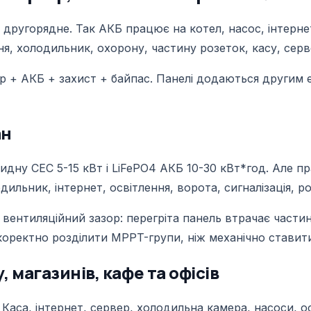
ругорядне. Так АКБ працює на котел, насос, інтернет і
ня, холодильник, охорону, частину розеток, касу, сер
р + АКБ + захист + байпас. Панелі додаються другим е
ан
дну СЕС 5-15 кВт і LiFePO4 АКБ 10-30 кВт*год. Але пр
льник, інтернет, освітлення, ворота, сигналізація, ро
 вентиляційний зазор: перегріта панель втрачає частин
 коректно розділити MPPT-групи, ніж механічно стави
 магазинів, кафе та офісів
Каса, інтернет, сервер, холодильна камера, насоси, осв