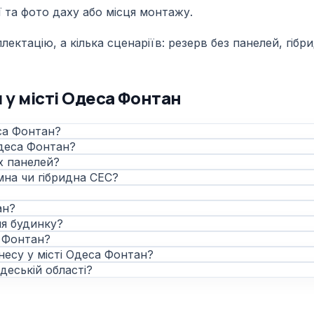
 та фото даху або місця монтажу.
ктацію, а кілька сценаріїв: резерв без панелей, гібри
 у місті Одеса Фонтан
еса Фонтан?
Одеса Фонтан?
х панелей?
мна чи гібридна СЕС?
ан?
ня будинку?
а Фонтан?
несу у місті Одеса Фонтан?
деській області?