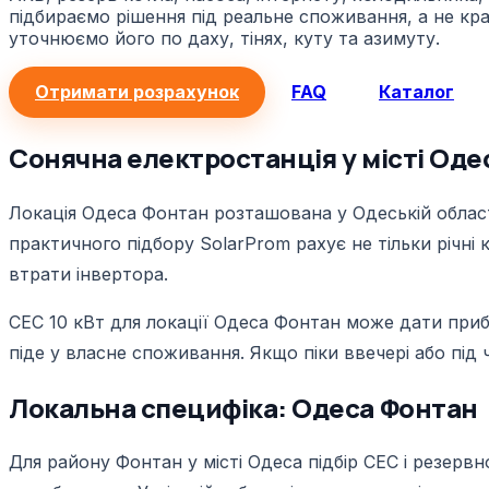
підбираємо рішення під реальне споживання, а не крас
уточнюємо його по даху, тінях, куту та азимуту.
Отримати розрахунок
FAQ
Каталог
Сонячна електростанція у місті Оде
Локація Одеса Фонтан розташована у Одеській області
практичного підбору SolarProm рахує не тільки річні 
втрати інвертора.
СЕС 10 кВт для локації Одеса Фонтан може дати приб
піде у власне споживання. Якщо піки ввечері або під ч
Локальна специфіка: Одеса Фонтан
Для району Фонтан у місті Одеса підбір СЕС і резерв