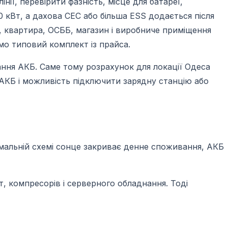
нії, перевірити фазність, місце для батареї,
 кВт, а дахова СЕС або більша ESS додається після
к, квартира, ОСББ, магазин і виробниче приміщення
мо типовий комплект із прайса.
жання АКБ. Саме тому розрахунок для локації Одеса
 АКБ і можливість підключити зарядну станцію або
ормальній схемі сонце закриває денне споживання, АКБ
іт, компресорів і серверного обладнання. Тоді