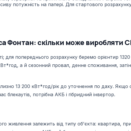
иву потужність на папері. Для стартового розрахунку б
са Фонтан: скільки може виробляти 
; для попереднього розрахунку беремо орієнтир 1320 к
кВт*год, а й сезонний провал, денне споживання, затін
лизно 13 200 кВт*год/рік до уточнення по даху. Якщо 
ас блекаутів, потрібна АКБ і гібридний інвертор.
ного живлення залежить від типу об'єкта: квартира, пр