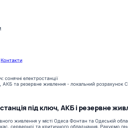
и
Контакти
: сонячні електростанції
танція під ключ, АКБ і резервне жи
ного живлення у місті Одеса Фонтан та Одеській област
 кас, серверної та критичного обладнання. Рахуємо ген