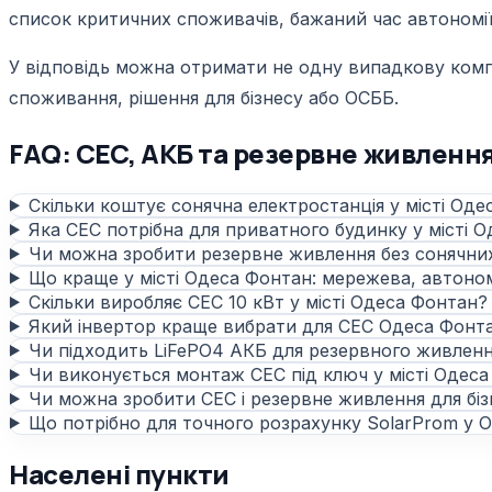
список критичних споживачів, бажаний час автономії
У відповідь можна отримати не одну випадкову компле
споживання, рішення для бізнесу або ОСББ.
FAQ: СЕС, АКБ та резервне живлення
Скільки коштує сонячна електростанція у місті Од
Яка СЕС потрібна для приватного будинку у місті 
Чи можна зробити резервне живлення без сонячни
Що краще у місті Одеса Фонтан: мережева, автоно
Скільки виробляє СЕС 10 кВт у місті Одеса Фонтан?
Який інвертор краще вибрати для СЕС Одеса Фонт
Чи підходить LiFePO4 АКБ для резервного живлен
Чи виконується монтаж СЕС під ключ у місті Одес
Чи можна зробити СЕС і резервне живлення для біз
Що потрібно для точного розрахунку SolarProm у О
Населені пункти