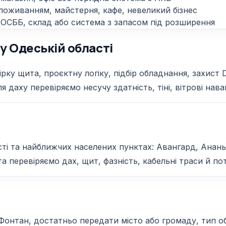
поживанням, майстерня, кафе, невеликий бізнес
 ОСББ, склад або система з запасом під розширення
у Одеській області
ку щита, проєктну логіку, підбір обладнання, захист 
я даху перевіряємо несучу здатність, тіні, вітрові на
ті та найближчих населених пунктах: Авангард, Ананьїв
а перевіряємо дах, щит, фазність, кабельні траси й пот
нтан, достатньо передати місто або громаду, тип об'є