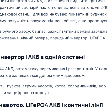
ити інвертор чи АКБ, а й безпечно виділити критичні лі
актичний сценарій часто починається з автономії 2-10
Однакової станції для всіх не буває: приватний будино
ому потужність рахуємо під ваш об'єкт, а не пропонує
з ручного хаосу: байпас, захист і чіткий режим заряд
оживання, нічний резерв, гібридний інвертор, LiFePO4
нвертор і АКБ в одній системі
PO4 АКБ, автоматику перемикання і резервні лінії. У н
нератор залишаються допоміжним джерелом.
ть, пускові струми насосів, котла, холодильників, вор
льки за цифрою на корпусі.
ертор, LiFePO4 АКБ і критичні лінії