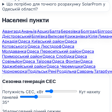
Що потрібно для точного розрахунку SolarProm у
Одеській області?
Населені пункти
Авангард
Ананьїв
Арциз
Балта
Березівка
Болград
Білгор
Дністровський
Біляївка
Вилкове
Крижанівка
Кілія
Лиман
Аркадія
Одеса Київський район
Одеса
Котовського
Одеса Люстдорф
Одеса
Молдаванка
Одеса Пересипський район
Одеса
Приморський район
Одеса Слобідка
Одеса
Совіньйон
Одеса Таїрова
Одеса Фонтан
Одеса
Хаджибейський район
Одеса Черемушки
Одеса
Чорноморка
Подільськ
Рені
Роздільна
Саврань
Татарбу
Сезонна генерація СЕС
Потужність СЕС, кВт
Кут нахилу
панелей
35°
Збалансований річний режим.