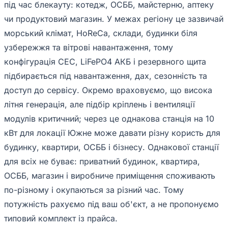
під час блекауту: котедж, ОСББ, майстерню, аптеку
чи продуктовий магазин. У межах регіону це зазвичай
морський клімат, HoReCa, склади, будинки біля
узбережжя та вітрові навантаження, тому
конфігурація СЕС, LiFePO4 АКБ і резервного щита
підбирається під навантаження, дах, сезонність та
доступ до сервісу. Окремо враховуємо, що висока
літня генерація, але підбір кріплень і вентиляції
модулів критичний; через це однакова станція на 10
кВт для локації Южне може давати різну користь для
будинку, квартири, ОСББ і бізнесу. Однакової станції
для всіх не буває: приватний будинок, квартира,
ОСББ, магазин і виробниче приміщення споживають
по-різному і окупаються за різний час. Тому
потужність рахуємо під ваш об'єкт, а не пропонуємо
типовий комплект із прайса.