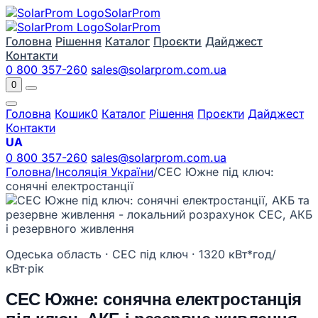
Solar
Prom
Solar
Prom
Головна
Рішення
Каталог
Проєкти
Дайджест
Контакти
0 800 357-260
sales@solarprom.com.ua
0
Головна
Кошик
0
Каталог
Рішення
Проєкти
Дайджест
Контакти
UA
0 800 357-260
sales@solarprom.com.ua
Головна
/
Інсоляція України
/
СЕС Южне під ключ:
сонячні електростанції
Одеська область · СЕС під ключ · 1320 кВт*год/
кВт·рік
СЕС Южне: сонячна електростанція