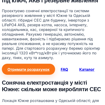
під ключ, АКБ і резервне живлення
Проєктуємо сонячні електростанції та системи
резервного живлення у місті Южне та Одеській
області: гібридні СЕС для будинку, інвертори з
LiFePO4 АКБ, резерв котла, насоса, інтернету,
холодильника, кас, серверної та критичного
обладнання. Рахуємо генерацію, автономію,
навантаження, фазність і підбираємо рішення під
реальне споживання, а не красиву потужність на
папері. Для стартового розрахунку беремо орієнтир
інсоляції 1320 кВт*год/кВт·рік і уточнюємо його по
даху, тінях, куту та азимуту.
Отримати розрахунок
FAQ
Каталог
Сонячна електростанція у місті
Южне: скільки може виробляти СЕС
Локація Южне розташована у Одеській області; для