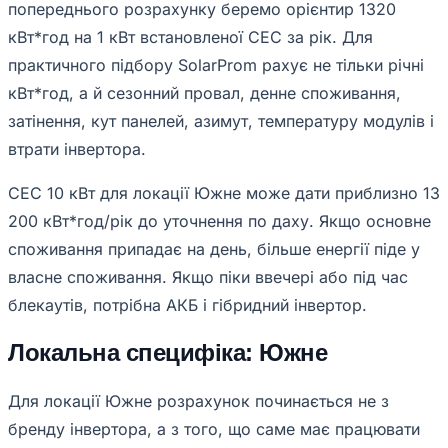
попереднього розрахунку беремо орієнтир 1320
кВт*год на 1 кВт встановленої СЕС за рік. Для
практичного підбору SolarProm рахує не тільки річні
кВт*год, а й сезонний провал, денне споживання,
затінення, кут панелей, азимут, температуру модулів і
втрати інвертора.
СЕС 10 кВт для локації Южне може дати приблизно 13
200 кВт*год/рік до уточнення по даху. Якщо основне
споживання припадає на день, більше енергії піде у
власне споживання. Якщо піки ввечері або під час
блекаутів, потрібна АКБ і гібридний інвертор.
Локальна специфіка: Южне
Для локації Южне розрахунок починається не з
бренду інвертора, а з того, що саме має працювати