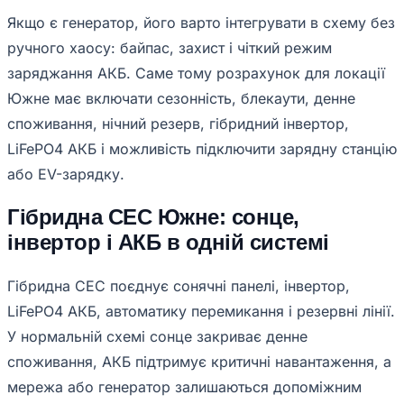
Якщо є генератор, його варто інтегрувати в схему без
ручного хаосу: байпас, захист і чіткий режим
заряджання АКБ. Саме тому розрахунок для локації
Южне має включати сезонність, блекаути, денне
споживання, нічний резерв, гібридний інвертор,
LiFePO4 АКБ і можливість підключити зарядну станцію
або EV-зарядку.
Гібридна СЕС Южне: сонце,
інвертор і АКБ в одній системі
Гібридна СЕС поєднує сонячні панелі, інвертор,
LiFePO4 АКБ, автоматику перемикання і резервні лінії.
У нормальній схемі сонце закриває денне
споживання, АКБ підтримує критичні навантаження, а
мережа або генератор залишаються допоміжним