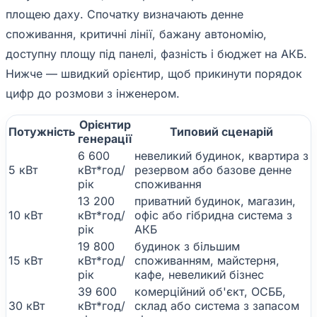
площею даху. Спочатку визначають денне
споживання, критичні лінії, бажану автономію,
доступну площу під панелі, фазність і бюджет на АКБ.
Нижче — швидкий орієнтир, щоб прикинути порядок
цифр до розмови з інженером.
Орієнтир
Потужність
Типовий сценарій
генерації
6 600
невеликий будинок, квартира з
5 кВт
кВт*год/
резервом або базове денне
рік
споживання
13 200
приватний будинок, магазин,
10 кВт
кВт*год/
офіс або гібридна система з
рік
АКБ
19 800
будинок з більшим
15 кВт
кВт*год/
споживанням, майстерня,
рік
кафе, невеликий бізнес
39 600
комерційний об'єкт, ОСББ,
30 кВт
кВт*год/
склад або система з запасом