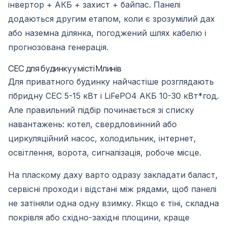
інвертор + АКБ + захист + байпас. Панелі
додаються другим етапом, коли є зрозумілий дах
або наземна ділянка, погоджений шлях кабелю і
прогнозована генерація.
СЕС для будинку у місті Млинів
Для приватного будинку найчастіше розглядають
гібридну СЕС 5-15 кВт і LiFePO4 АКБ 10-30 кВт*год.
Але правильний підбір починається зі списку
навантажень: котел, свердловинний або
циркуляційний насос, холодильник, інтернет,
освітлення, ворота, сигналізація, робоче місце.
На пласкому даху варто одразу закладати баласт,
сервісні проходи і відстані між рядами, щоб панелі
не затіняли одна одну взимку. Якщо є тіні, складна
покрівля або східно-західні площини, краще