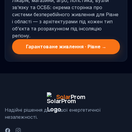
Лікарні, магазини, агро, логістика, вузли
звʼязку та ОСББ: окрема сторінка про
системи безперебійного живлення для Рівне
і області — з архітектурами під кожен тип
обʼєкта та розрахунком під інсоляцію
регіону.
Гарантоване живлення · Рівне →
Solar
Prom
Надійні рішення для вашої енергетичної
незалежності.