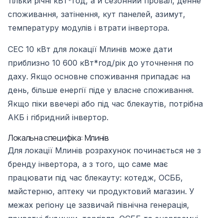
тільки річні кВт*год, а й сезонний провал, денне
споживання, затінення, кут панелей, азимут,
температуру модулів і втрати інвертора.
СЕС 10 кВт для локації Млинів може дати
приблизно 10 600 кВт*год/рік до уточнення по
даху. Якщо основне споживання припадає на
день, більше енергії піде у власне споживання.
Якщо піки ввечері або під час блекаутів, потрібна
АКБ і гібридний інвертор.
Локальна специфіка: Млинів
Для локації Млинів розрахунок починається не з
бренду інвертора, а з того, що саме має
працювати під час блекауту: котедж, ОСББ,
майстерню, аптеку чи продуктовий магазин. У
межах регіону це зазвичай північна генерація,