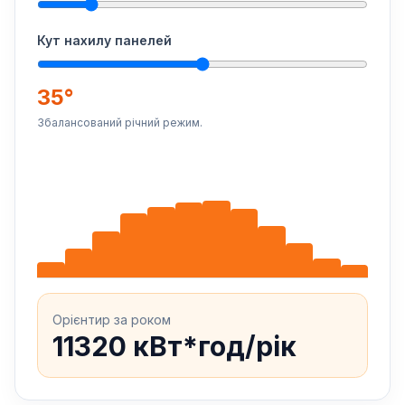
Кут нахилу панелей
35°
Збалансований річний режим.
Орієнтир за роком
11320 кВт*год/рік