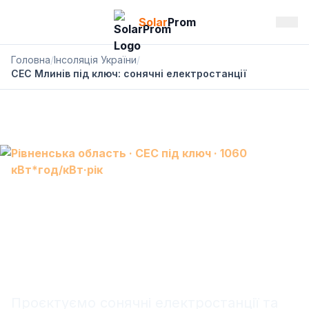
Solar
Prom
Головна
/
Інсоляція України
/
СЕС Млинів під ключ: сонячні електростанції
Рівненська область · СЕС під ключ · 1060
кВт*год/кВт·рік
СЕС Млинів: сонячна
електростанція під ключ,
АКБ і резервне живлення
Проєктуємо сонячні електростанції та