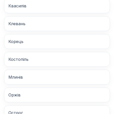
Квасилів
Клевань
Корець
Костопіль
Млинів
Оржів
Острог