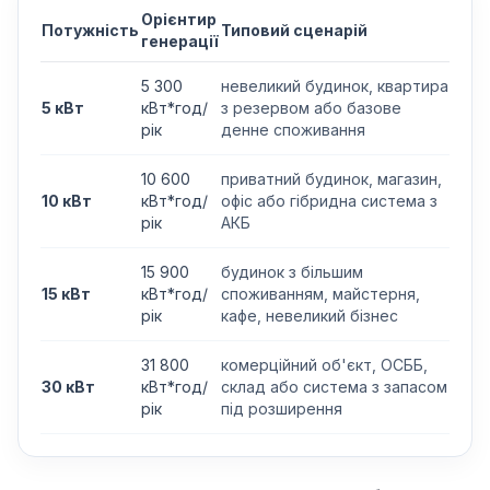
Орієнтир
Потужність
Типовий сценарій
генерації
5 300
невеликий будинок, квартира
5 кВт
кВт*год/
з резервом або базове
рік
денне споживання
10 600
приватний будинок, магазин,
10 кВт
кВт*год/
офіс або гібридна система з
рік
АКБ
15 900
будинок з більшим
15 кВт
кВт*год/
споживанням, майстерня,
рік
кафе, невеликий бізнес
31 800
комерційний об'єкт, ОСББ,
30 кВт
кВт*год/
склад або система з запасом
рік
під розширення