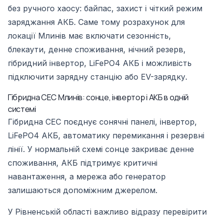
без ручного хаосу: байпас, захист і чіткий режим
заряджання АКБ. Саме тому розрахунок для
локації Млинів має включати сезонність,
блекаути, денне споживання, нічний резерв,
гібридний інвертор, LiFePO4 АКБ і можливість
підключити зарядну станцію або EV-зарядку.
Гібридна СЕС Млинів: сонце, інвертор і АКБ в одній
системі
Гібридна СЕС поєднує сонячні панелі, інвертор,
LiFePO4 АКБ, автоматику перемикання і резервні
лінії. У нормальній схемі сонце закриває денне
споживання, АКБ підтримує критичні
навантаження, а мережа або генератор
залишаються допоміжним джерелом.
У Рівненській області важливо відразу перевірити