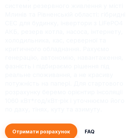
системи резервного живлення у місті
Млинів та Рівненській області: гібридні
СЕС для будинку, інвертори з LiFePO4
АКБ, резерв котла, насоса, інтернету,
холодильника, кас, серверної та
критичного обладнання. Рахуємо
генерацію, автономію, навантаження,
фазність і підбираємо рішення під
реальне споживання, а не красиву
потужність на папері. Для стартового
розрахунку беремо орієнтир інсоляції
1060 кВт*год/кВт·рік і уточнюємо його
по даху, тінях, куту та азимуту.
Отримати розрахунок
FAQ