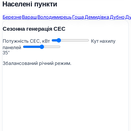
Населені пункти
Березне
Вараш
Володимирець
Гоща
Демидівка
Дубно
Ду
Сезонна генерація СЕС
Потужність СЕС, кВт
Кут нахилу
панелей
35°
Збалансований річний режим.