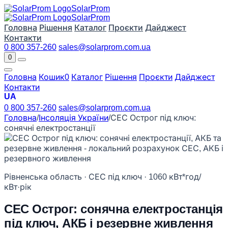
Solar
Prom
Solar
Prom
Головна
Рішення
Каталог
Проєкти
Дайджест
Контакти
0 800 357-260
sales@solarprom.com.ua
0
Головна
Кошик
0
Каталог
Рішення
Проєкти
Дайджест
Контакти
UA
0 800 357-260
sales@solarprom.com.ua
Головна
/
Інсоляція України
/
СЕС Острог під ключ:
сонячні електростанції
Рівненська область · СЕС під ключ · 1060 кВт*год/
кВт·рік
СЕС Острог: сонячна електростанція
під ключ, АКБ і резервне живлення