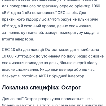
для попереднього розрахунку беремо орієнтир 1060
кВт*год на 1 кВт встановленої СЕС за рік. Для
практичного підбору SolarProm рахує не тільки річні
кВт*год, а й сезонний провал, денне споживання,
затінення, кут панелей, азимут, температуру модулів і
втрати інвертора.
СЕС 10 кВт для локації Острог може дати приблизно
10 600 кВт*год/рік до уточнення по даху. Якщо основне
споживання припадає на день, більше енергії піде у
власне споживання. Якщо піки ввечері або під час
блекаутів, потрібна АКБ і гібридний інвертор.
Локальна специфіка: Острог
Для локації Острог розрахунок починається не з
бренду інвертора, а з того, що саме має працювати під