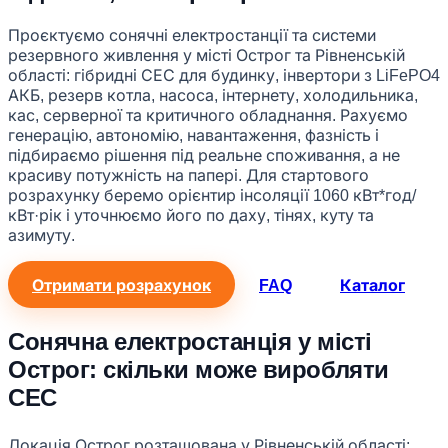
Проєктуємо сонячні електростанції та системи
резервного живлення у місті Острог та Рівненській
області: гібридні СЕС для будинку, інвертори з LiFePO4
АКБ, резерв котла, насоса, інтернету, холодильника,
кас, серверної та критичного обладнання. Рахуємо
генерацію, автономію, навантаження, фазність і
підбираємо рішення під реальне споживання, а не
красиву потужність на папері. Для стартового
розрахунку беремо орієнтир інсоляції 1060 кВт*год/
кВт·рік і уточнюємо його по даху, тінях, куту та
азимуту.
Отримати розрахунок
FAQ
Каталог
Сонячна електростанція у місті
Острог: скільки може виробляти
СЕС
Локація Острог розташована у Рівненській області;