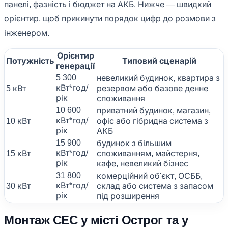
панелі, фазність і бюджет на АКБ. Нижче — швидкий
орієнтир, щоб прикинути порядок цифр до розмови з
інженером.
Орієнтир
Потужність
Типовий сценарій
генерації
5 300
невеликий будинок, квартира з
кВт*год/
5 кВт
резервом або базове денне
рік
споживання
10 600
приватний будинок, магазин,
кВт*год/
10 кВт
офіс або гібридна система з
рік
АКБ
15 900
будинок з більшим
кВт*год/
15 кВт
споживанням, майстерня,
рік
кафе, невеликий бізнес
31 800
комерційний об'єкт, ОСББ,
кВт*год/
30 кВт
склад або система з запасом
рік
під розширення
Монтаж СЕС у місті Острог та у