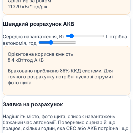
Орієнтир за роком
11320 кВт*год/рік
Швидкий розрахунок АКБ
Середнє навантаження, Вт
Потрібна
автономія, год
Орієнтовна корисна ємність
8.4 кВт*год АКБ
Враховано приблизно 86% ККД системи. Для
точного розрахунку потрібні пускові струми і
фото щита.
Заявка на розрахунок
Надішліть місто, фото щита, список навантажень і
бажаний час автономії. Повернемо сценарій: що
працює, скільки годин, яка СЕС або АКБ потрібна і що