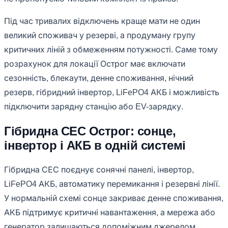
Під час тривалих відключень краще мати не один
великий споживач у резерві, а продуману групу
критичних ліній з обмеженням потужності. Саме тому
розрахунок для локації Острог має включати
сезонність, блекаути, денне споживання, нічний
резерв, гібридний інвертор, LiFePO4 АКБ і можливість
підключити зарядну станцію або EV-зарядку.
Гібридна СЕС Острог: сонце,
інвертор і АКБ в одній системі
Гібридна СЕС поєднує сонячні панелі, інвертор,
LiFePO4 АКБ, автоматику перемикання і резервні лінії.
У нормальній схемі сонце закриває денне споживання,
АКБ підтримує критичні навантаження, а мережа або
генератор залишаються допоміжним джерелом.