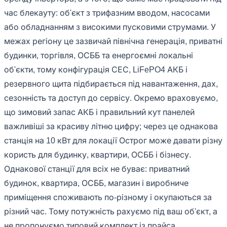
час блекауту: об'єкт з трифазним вводом, насосами
або обладнанням з високими пусковими струмами. У
межах регіону це зазвичай північна генерація, приватні
будинки, торгівля, ОСББ та енергоємні локальні
об'єкти, тому конфігурація СЕС, LiFePO4 АКБ і
резервного щита підбирається під навантаження, дах,
сезонність та доступ до сервісу. Окремо враховуємо,
що зимовий запас АКБ і правильний кут панелей
важливіші за красиву літню цифру; через це однакова
станція на 10 кВт для локації Острог може давати різну
користь для будинку, квартири, ОСББ і бізнесу.
Однакової станції для всіх не буває: приватний
будинок, квартира, ОСББ, магазин і виробниче
приміщення споживають по-різному і окупаються за
різний час. Тому потужність рахуємо під ваш об'єкт, а
не пропонуємо типовий комплект із прайса.