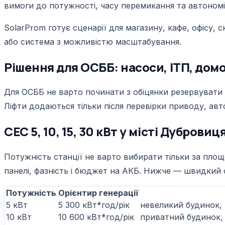
вимоги до потужності, часу перемикання та автономі
SolarProm готує сценарії для магазину, кафе, офісу,
або система з можливістю масштабування.
Рішення для ОСББ: насоси, ІТП, дом
Для ОСББ не варто починати з обіцянки резервувати 
Ліфти додаються тільки після перевірки приводу, ав
СЕС 5, 10, 15, 30 кВт у місті Дуброви
Потужність станції не варто вибирати тільки за пло
панелі, фазність і бюджет на АКБ. Нижче — швидкий
Потужність
Орієнтир генерації
5 кВт
5 300 кВт*год/рік
невеликий будинок,
10 кВт
10 600 кВт*год/рік
приватний будинок, 