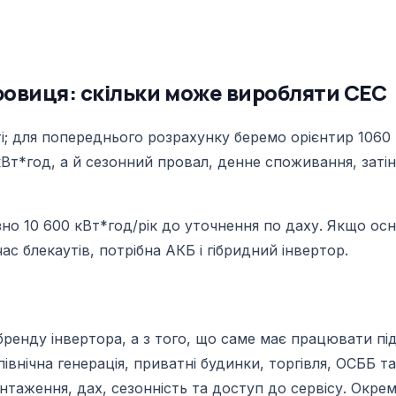
ровиця: скільки може виробляти СЕС
; для попереднього розрахунку беремо орієнтир 1060 к
кВт*год, а й сезонний провал, денне споживання, затін
но 10 600 кВт*год/рік до уточнення по даху. Якщо осн
ас блекаутів, потрібна АКБ і гібридний інвертор.
ренду інвертора, а з того, що саме має працювати під
івнічна генерація, приватні будинки, торгівля, ОСББ та
антаження, дах, сезонність та доступ до сервісу. Окр