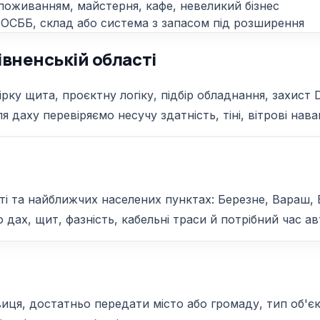
поживанням, майстерня, кафе, невеликий бізнес
 ОСББ, склад або система з запасом під розширення
івненській області
ку щита, проєктну логіку, підбір обладнання, захист 
я даху перевіряємо несучу здатність, тіні, вітрові на
ті та найближчих населених пунктах: Березне, Вараш,
 дах, щит, фазність, кабельні траси й потрібний час ав
я, достатньо передати місто або громаду, тип об'єкта