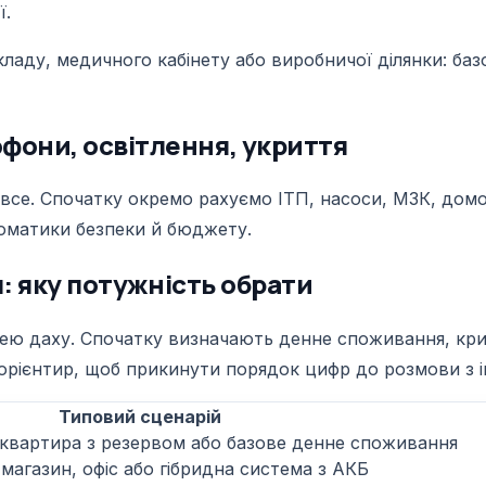
ї.
 складу, медичного кабінету або виробничої ділянки: б
офони, освітлення, укриття
все. Спочатку окремо рахуємо ІТП, насоси, МЗК, домоф
томатики безпеки й бюджету.
ця: яку потужність обрати
щею даху. Спочатку визначають денне споживання, крит
 орієнтир, щоб прикинути порядок цифр до розмови з 
Типовий сценарій
 квартира з резервом або базове денне споживання
магазин, офіс або гібридна система з АКБ