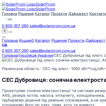
Solar
Prom
Solar
Prom
Головна
Рішення
Каталог
Проєкти
Дайджест
Контакт
UA
0 800 357-260
sales@solarprom.com.ua
0
Головна
Кошик
0
Каталог
Рішення
Проєкти
Дайджест
UA
0 800 357-260
sales@solarprom.com.ua
Головна
/
Інсоляція України
/
СЕС Дубровиця під ключ: с
Рівненська область · СЕС під ключ · 1060 кВт*год/кВт·
СЕС Дубровиця: сонячна електростан
Проєктуємо сонячні електростанції та системи резерв
АКБ, резерв котла, насоса, інтернету, холодильника,
підбираємо рішення під реальне споживання, а не крас
уточнюємо його по даху, тінях, куту та азимуту.