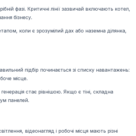
ібній фазі. Критичні лінії зазвичай включають котел,
ання бізнесу.
тапом, коли є зрозумілий дах або наземна ділянка,
авильний підбір починається зі списку навантажень:
боче місце.
генерація стає рівнішою. Якщо є тіні, складна
мум панелей.
ітлення, відеонагляд і робочі місця мають різні