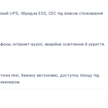
азовий UPS, гібридна ESS, СЕС під власне споживання
они, інтернет-вузол, аварійне освітлення й укриття.
ичні лінії, бажану автономію, доступну площу під
інженером.