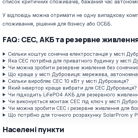
список критичних споживачів, бажаний час автономії
У відповідь можна отримати не одну випадкову компле
споживання, рішення для бізнесу або ОСББ.
FAQ: СЕС, АКБ та резервне живлення
Скільки коштує сонячна електростанція у місті Ду
Яка СЕС потрібна для приватного будинку у місті 
Чи можна зробити резервне живлення без сонячни
Що краще у місті Дубровиця: мережева, автономна
Скільки виробляє СЕС 10 кВт у місті Дубровиця?
Який інвертор краще вибрати для СЕС Дубровиця?
Чи підходить LiFePO4 АКБ для резервного живлен
Чи виконується монтаж СЕС під ключ у місті Дубр
Чи можна зробити СЕС і резервне живлення для біз
Що потрібно для точного розрахунку SolarProm у Рі
Населені пункти