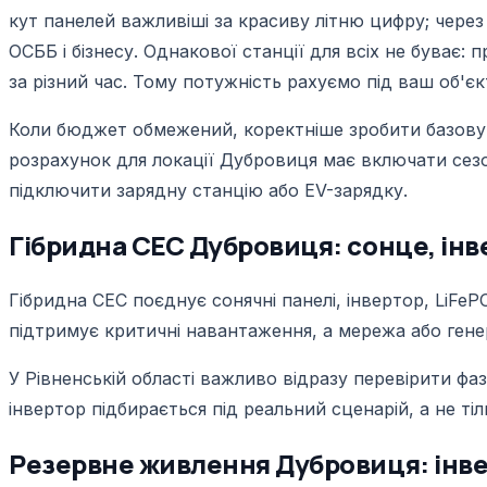
кут панелей важливіші за красиву літню цифру; через
ОСББ і бізнесу. Однакової станції для всіх не буває
за різний час. Тому потужність рахуємо під ваш об'є
Коли бюджет обмежений, коректніше зробити базову 
розрахунок для локації Дубровиця має включати сезон
підключити зарядну станцію або EV-зарядку.
Гібридна СЕС Дубровиця: сонце, інве
Гібридна СЕС поєднує сонячні панелі, інвертор, LiFe
підтримує критичні навантаження, а мережа або ге
У Рівненській області важливо відразу перевірити фаз
інвертор підбирається під реальний сценарій, а не ті
Резервне живлення Дубровиця: інверт