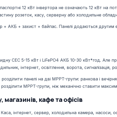
паспортні 12 кВт інвертора не означають 12 кВт на потр
частину розеток, касу, серверну або холодильне обладн
р + АКБ + захист + байпас. Панелі додаються другим е
дну СЕС 5-15 кВт і LiFePO4 АКБ 10-30 кВт*год. Але пр
льник, інтернет, освітлення, ворота, сигналізація, ро
розділити панелі на дві MPPT-групи: ранкова і вечірня 
о розділити MPPT-групи, ніж механічно ставити макси
 магазинів, кафе та офісів
Каса, інтернет, сервер, холодильна камера, насоси, осв