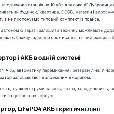
 це однакова станція на 10 кВт для локації Дубровиця
: приватний будинок, квартира, ОСББ, магазин і вироб
кт, а не пропонуємо типовий комплект із прайса.
автономію зараз і залишити технічну можливість дода
ність, блекаути, денне споживання, нічний резерв, гі
ртор і АКБ в одній системі
PO4 АКБ, автоматику перемикання і резервні лінії. У н
нератор залишаються допоміжним джерелом.
ність, пускові струми насосів, котла, холодильників, в
льки за цифрою на корпусі.
ор, LiFePO4 АКБ і критичні лінії