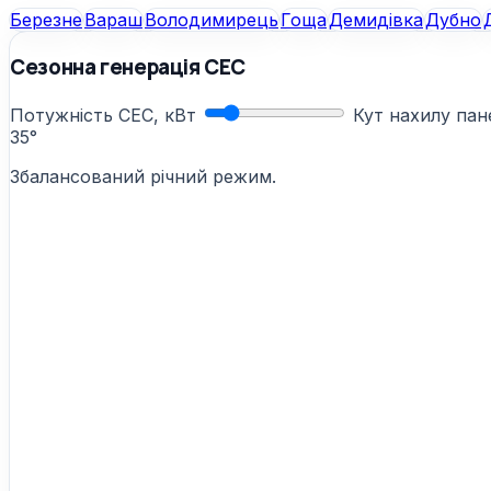
Березне
Вараш
Володимирець
Гоща
Демидівка
Дубно
Сезонна генерація СЕС
Потужність СЕС, кВт
Кут нахилу па
35°
Збалансований річний режим.