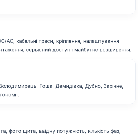
DC/AC, кабельні траси, кріплення, налаштування
вантаження, сервісний доступ і майбутнє розширення.
 Володимирець, Гоща, Демидівка, Дубно, Зарічне,
тономії.
, фото щита, ввідну потужність, кількість фаз,