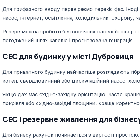
Для трифазного вводу перевіряємо перекіс фаз. Іноді 
насос, інтернет, освітлення, холодильник, охорону, 
Резерв можна зробити без сонячних панелей: інверто
погоджений шлях кабелю і прогнозована генерація.
СЕС для будинку у місті Дубровиця
Для приватного будинку найчастіше розглядають гібри
котел, свердловинний або циркуляційний насос, холоди
Якщо дах має східно-західну орієнтацію, часто краще 
покрівля або східно-західні площини, краще коректн
СЕС і резервне живлення для бізнесу,
Для бізнесу рахунок починається з вартості простою. 