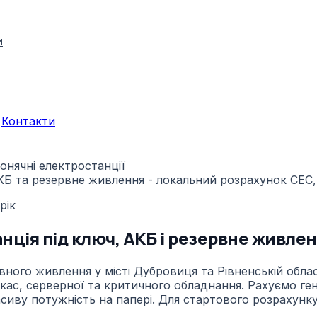
и
Контакти
онячні електростанції
рік
ція під ключ, АКБ і резервне живле
ного живлення у місті Дубровиця та Рівненській област
 кас, серверної та критичного обладнання. Рахуємо ген
иву потужність на папері. Для стартового розрахунку 