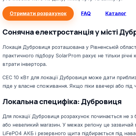
Отримати розрахунок
FAQ
Каталог
Сонячна електростанція у місті Дуб
Локація Дубровиця розташована у Рівненській області
практичного підбору SolarProm рахує не тільки річні 
втрати інвертора.
СЕС 10 кВт для локації Дубровиця може дати приблиз
піде у власне споживання. Якщо піки ввечері або під ч
Локальна специфіка: Дубровиця
Для локації Дубровиця розрахунок починається не з б
або невеликий магазин. У межах регіону це зазвичай п
LiFePO4 АКБ і резервного щита підбирається під нав