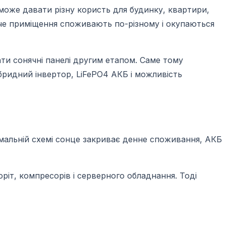
 може давати різну користь для будинку, квартири,
ниче приміщення споживають по-різному і окупаються
ти сонячні панелі другим етапом. Саме тому
бридний інвертор, LiFePO4 АКБ і можливість
ормальній схемі сонце закриває денне споживання, АКБ
оріт, компресорів і серверного обладнання. Тоді