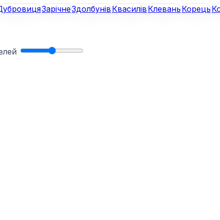
Дубровиця
Зарічне
Здолбунів
Квасилів
Клевань
Корець
К
нелей