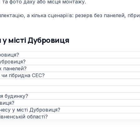
 та фото даху або місця монтажу.
ктацію, а кілька сценаріїв: резерв без панелей, гібри
 у місті Дубровиця
бровиця?
Дубровиця?
х панелей?
 чи гібридна СЕС?
ня будинку?
овиця?
несу у місті Дубровиця?
вненській області?