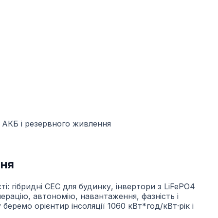
ння
і: гібридні СЕС для будинку, інвертори з LiFePO4
ерацію, автономію, навантаження, фазність і
беремо орієнтир інсоляції 1060 кВт*год/кВт·рік і