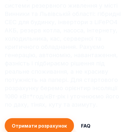
системи резервного живлення у місті
Винники та Львівській області: гібридні
СЕС для будинку, інвертори з LiFePO4
АКБ, резерв котла, насоса, інтернету,
холодильника, кас, серверної та
критичного обладнання. Рахуємо
генерацію, автономію, навантаження,
фазність і підбираємо рішення під
реальне споживання, а не красиву
потужність на папері. Для стартового
розрахунку беремо орієнтир інсоляції
1080 кВт*год/кВт·рік і уточнюємо його
по даху, тінях, куту та азимуту.
Отримати розрахунок
FAQ