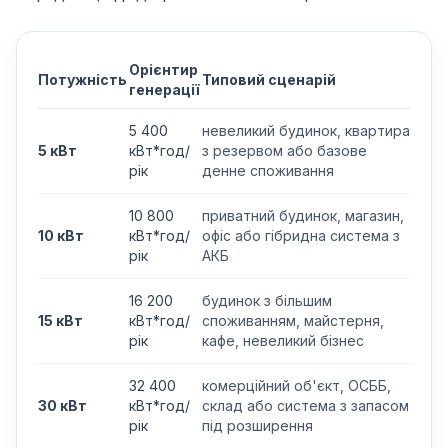
Орієнтир
Потужність
Типовий сценарій
генерації
5 400
невеликий будинок, квартира
5 кВт
кВт*год/
з резервом або базове
рік
денне споживання
10 800
приватний будинок, магазин,
10 кВт
кВт*год/
офіс або гібридна система з
рік
АКБ
16 200
будинок з більшим
15 кВт
кВт*год/
споживанням, майстерня,
рік
кафе, невеликий бізнес
32 400
комерційний об'єкт, ОСББ,
30 кВт
кВт*год/
склад або система з запасом
рік
під розширення