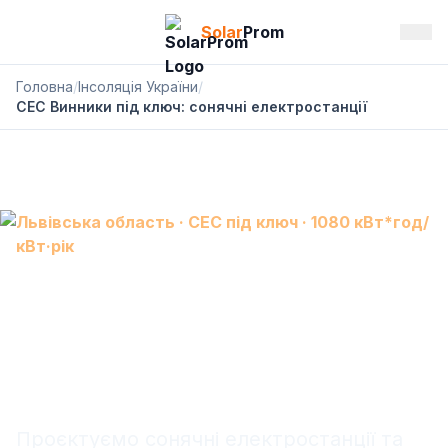
Solar
Prom
Головна
/
Інсоляція України
/
СЕС Винники під ключ: сонячні електростанції
Львівська область · СЕС під ключ · 1080 кВт*год/
кВт·рік
СЕС Винники: сонячна
електростанція під ключ,
АКБ і резервне живлення
Проєктуємо сонячні електростанції та