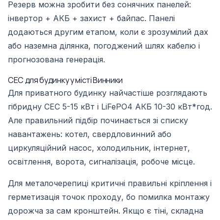
Резерв можна зробити без сонячних панелей:
інвертор + АКБ + захист + байпас. Панелі
додаються другим етапом, коли є зрозумілий дах
або наземна ділянка, погоджений шлях кабелю і
прогнозована генерація.
СЕС для будинку у місті Винники
Для приватного будинку найчастіше розглядають
гібридну СЕС 5-15 кВт і LiFePO4 АКБ 10-30 кВт*год.
Але правильний підбір починається зі списку
навантажень: котел, свердловинний або
циркуляційний насос, холодильник, інтернет,
освітлення, ворота, сигналізація, робоче місце.
Для металочерепиці критичні правильні кріплення і
герметизація точок проходу, бо помилка монтажу
дорожча за сам кронштейн. Якщо є тіні, складна