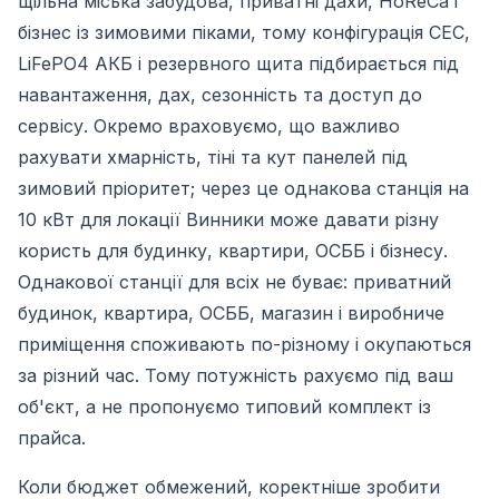
щільна міська забудова, приватні дахи, HoReCa і
бізнес із зимовими піками, тому конфігурація СЕС,
LiFePO4 АКБ і резервного щита підбирається під
навантаження, дах, сезонність та доступ до
сервісу. Окремо враховуємо, що важливо
рахувати хмарність, тіні та кут панелей під
зимовий пріоритет; через це однакова станція на
10 кВт для локації Винники може давати різну
користь для будинку, квартири, ОСББ і бізнесу.
Однакової станції для всіх не буває: приватний
будинок, квартира, ОСББ, магазин і виробниче
приміщення споживають по-різному і окупаються
за різний час. Тому потужність рахуємо під ваш
об'єкт, а не пропонуємо типовий комплект із
прайса.
Коли бюджет обмежений, коректніше зробити