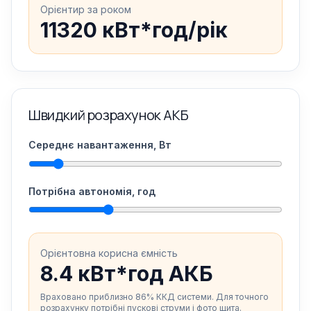
Орієнтир за роком
11320 кВт*год/рік
Швидкий розрахунок АКБ
Середнє навантаження, Вт
Потрібна автономія, год
Орієнтовна корисна ємність
8.4 кВт*год АКБ
Враховано приблизно 86% ККД системи. Для точного
розрахунку потрібні пускові струми і фото щита.