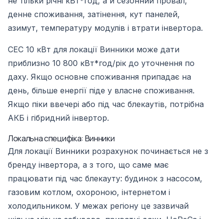
не тільки річні кВт*год, а й сезонний провал,
денне споживання, затінення, кут панелей,
азимут, температуру модулів і втрати інвертора.
СЕС 10 кВт для локації Винники може дати
приблизно 10 800 кВт*год/рік до уточнення по
даху. Якщо основне споживання припадає на
день, більше енергії піде у власне споживання.
Якщо піки ввечері або під час блекаутів, потрібна
АКБ і гібридний інвертор.
Локальна специфіка: Винники
Для локації Винники розрахунок починається не з
бренду інвертора, а з того, що саме має
працювати під час блекауту: будинок з насосом,
газовим котлом, охороною, інтернетом і
холодильником. У межах регіону це зазвичай