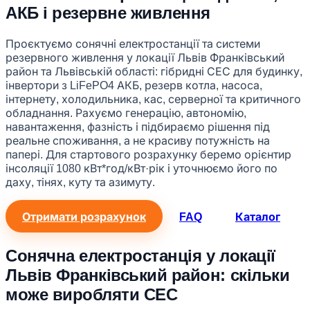
АКБ і резервне живлення
Проєктуємо сонячні електростанції та системи
резервного живлення у локації Львів Франківський
район та Львівській області: гібридні СЕС для будинку,
інвертори з LiFePO4 АКБ, резерв котла, насоса,
інтернету, холодильника, кас, серверної та критичного
обладнання. Рахуємо генерацію, автономію,
навантаження, фазність і підбираємо рішення під
реальне споживання, а не красиву потужність на
папері. Для стартового розрахунку беремо орієнтир
інсоляції 1080 кВт*год/кВт·рік і уточнюємо його по
даху, тінях, куту та азимуту.
Отримати розрахунок
FAQ
Каталог
Сонячна електростанція у локації
Львів Франківський район: скільки
може виробляти СЕС