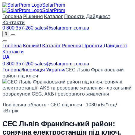
Solar
Prom
Solar
Prom
Головна
Рішення
Каталог
Проєкти
Дайджест
Контакти
0 800 357-260
sales@solarprom.com.ua
0
Головна
Кошик
0
Каталог
Рішення
Проєкти
Дайджест
Контакти
UA
0 800 357-260
sales@solarprom.com.ua
Головна
/
Інсоляція України
/
СЕС Львів Франківський
район під ключ
Львівська область · СЕС під ключ · 1080 кВт*год/
кВт·рік
СЕС Львів Франківський район:
сонячна електростанція під ключ,