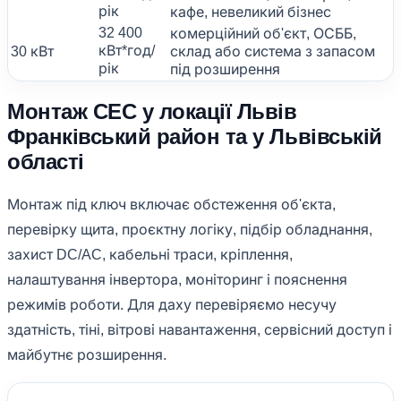
рік
кафе, невеликий бізнес
32 400
комерційний об'єкт, ОСББ,
кВт*год/
30 кВт
склад або система з запасом
рік
під розширення
Монтаж СЕС у локації Львів
Франківський район та у Львівській
області
Монтаж під ключ включає обстеження об'єкта,
перевірку щита, проєктну логіку, підбір обладнання,
захист DC/AC, кабельні траси, кріплення,
налаштування інвертора, моніторинг і пояснення
режимів роботи. Для даху перевіряємо несучу
здатність, тіні, вітрові навантаження, сервісний доступ і
майбутнє розширення.