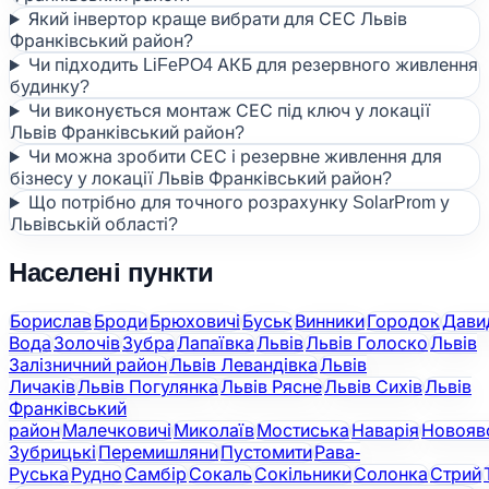
Який інвертор краще вибрати для СЕС Львів
Франківський район?
Чи підходить LiFePO4 АКБ для резервного живлення
будинку?
Чи виконується монтаж СЕС під ключ у локації
Львів Франківський район?
Чи можна зробити СЕС і резервне живлення для
бізнесу у локації Львів Франківський район?
Що потрібно для точного розрахунку SolarProm у
Львівській області?
Населені пункти
Борислав
Броди
Брюховичі
Буськ
Винники
Городок
Дави
Вода
Золочів
Зубра
Лапаївка
Львів
Львів Голоско
Львів
Залізничний район
Львів Левандівка
Львів
Личаків
Львів Погулянка
Львів Рясне
Львів Сихів
Львів
Франківський
район
Малечковичі
Миколаїв
Мостиська
Наварія
Новояв
Зубрицькі
Перемишляни
Пустомити
Рава-
Руська
Рудно
Самбір
Сокаль
Сокільники
Солонка
Стрий