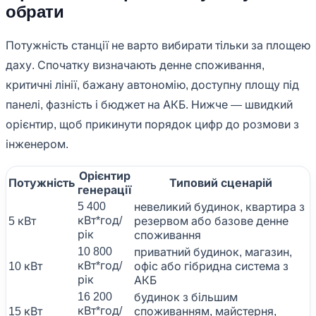
обрати
Потужність станції не варто вибирати тільки за площею
даху. Спочатку визначають денне споживання,
критичні лінії, бажану автономію, доступну площу під
панелі, фазність і бюджет на АКБ. Нижче — швидкий
орієнтир, щоб прикинути порядок цифр до розмови з
інженером.
Орієнтир
Потужність
Типовий сценарій
генерації
5 400
невеликий будинок, квартира з
кВт*год/
5 кВт
резервом або базове денне
рік
споживання
10 800
приватний будинок, магазин,
кВт*год/
10 кВт
офіс або гібридна система з
рік
АКБ
16 200
будинок з більшим
кВт*год/
15 кВт
споживанням, майстерня,