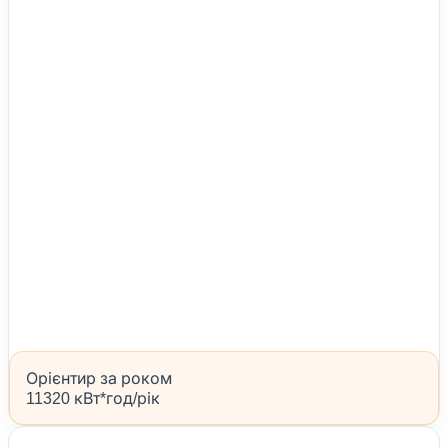
Орієнтир за роком
11320 кВт*год/рік