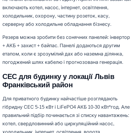
включають котел, насос, інтернет, освітлення,
холодильник, охорону, частину розеток, касу,
серверну або холодильне обладнання бізнесу.
Резерв можна зробити без сонячних панелей: інвертор
+ АКБ + захист + байпас. Панелі додаються другим
етапом, коли є зрозумілий дах або наземна ділянка,
погоджений шлях кабелю і прогнозована генерація.
СЕС для будинку у локації Львів
Франківський район
Для приватного будинку найчастіше розглядають
гібридну СЕС 5-15 кВт і LiFePO4 АКБ 10-30 кВт*год. Але
правильний підбір починається зі списку навантажень:
котел, свердловинний або циркуляційний насос,
холодильник, інтернет, освітлення, ворота,