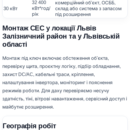
32 400
комерційний об'єкт, ОСББ,
кВт*год/
30 кВт
склад або система з запасом
рік
під розширення
Монтаж СЕС у локації Львів
Залізничний район та у Львівській
області
Монтаж під ключ включає обстеження об'єкта,
перевірку щита, проєктну логіку, підбір обладнання,
захист DC/AC, кабельні траси, кріплення,
налаштування інвертора, моніторинг і пояснення
режимів роботи. Для даху перевіряємо несучу
здатність, тіні, вітрові навантаження, сервісний доступ і
майбутнє розширення.
Географія робіт