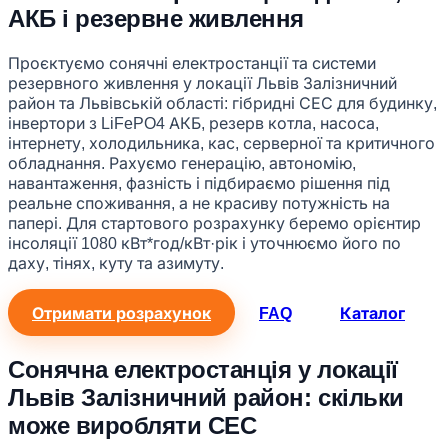
АКБ і резервне живлення
Проєктуємо сонячні електростанції та системи
резервного живлення у локації Львів Залізничний
район та Львівській області: гібридні СЕС для будинку,
інвертори з LiFePO4 АКБ, резерв котла, насоса,
інтернету, холодильника, кас, серверної та критичного
обладнання. Рахуємо генерацію, автономію,
навантаження, фазність і підбираємо рішення під
реальне споживання, а не красиву потужність на
папері. Для стартового розрахунку беремо орієнтир
інсоляції 1080 кВт*год/кВт·рік і уточнюємо його по
даху, тінях, куту та азимуту.
Отримати розрахунок
FAQ
Каталог
Сонячна електростанція у локації
Львів Залізничний район: скільки
може виробляти СЕС