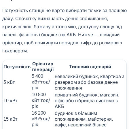
Потужність станції не варто вибирати тільки за площею
даху. Спочатку визначають денне споживання,
критичні лінії, бажану автономію, доступну площу під
панелі, фазність і бюджет на АКБ. Нижче — швидкий
орієнтир, щоб прикинути порядок цифр до розмови з
інженером.
Орієнтир
Потужність
Типовий сценарій
генерації
5 400
невеликий будинок, квартира з
кВт*год/
5 кВт
резервом або базове денне
рік
споживання
10 800
приватний будинок, магазин,
кВт*год/
10 кВт
офіс або гібридна система з
рік
АКБ
16 200
будинок з більшим
кВт*год/
15 кВт
споживанням, майстерня,
рік
кафе, невеликий бізнес