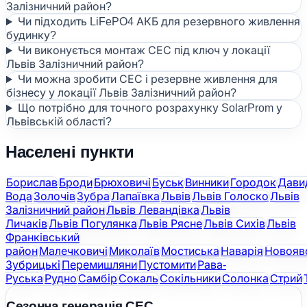
Залізничний район?
Чи підходить LiFePO4 АКБ для резервного живлення
будинку?
Чи виконується монтаж СЕС під ключ у локації
Львів Залізничний район?
Чи можна зробити СЕС і резервне живлення для
бізнесу у локації Львів Залізничний район?
Що потрібно для точного розрахунку SolarProm у
Львівській області?
Населені пункти
Борислав
Броди
Брюховичі
Буськ
Винники
Городок
Дави
Вода
Золочів
Зубра
Лапаївка
Львів
Львів Голоско
Львів
Залізничний район
Львів Левандівка
Львів
Личаків
Львів Погулянка
Львів Рясне
Львів Сихів
Львів
Франківський
район
Малечковичі
Миколаїв
Мостиська
Наварія
Новояв
Зубрицькі
Перемишляни
Пустомити
Рава-
Руська
Рудно
Самбір
Сокаль
Сокільники
Солонка
Стрий
Сезонна генерація СЕС