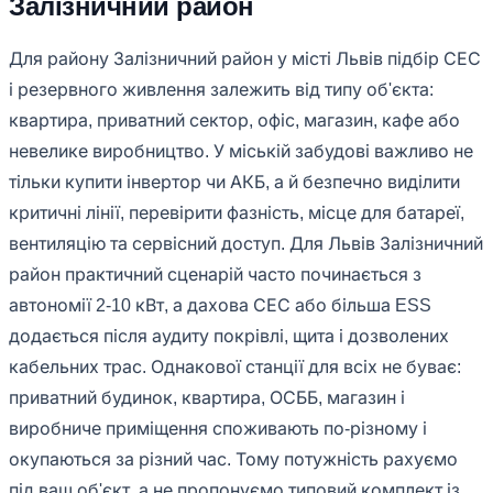
Залізничний район
Для району Залізничний район у місті Львів підбір СЕС
і резервного живлення залежить від типу об'єкта:
квартира, приватний сектор, офіс, магазин, кафе або
невелике виробництво. У міській забудові важливо не
тільки купити інвертор чи АКБ, а й безпечно виділити
критичні лінії, перевірити фазність, місце для батареї,
вентиляцію та сервісний доступ. Для Львів Залізничний
район практичний сценарій часто починається з
автономії 2-10 кВт, а дахова СЕС або більша ESS
додається після аудиту покрівлі, щита і дозволених
кабельних трас. Однакової станції для всіх не буває:
приватний будинок, квартира, ОСББ, магазин і
виробниче приміщення споживають по-різному і
окупаються за різний час. Тому потужність рахуємо
під ваш об'єкт, а не пропонуємо типовий комплект із