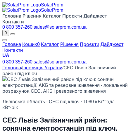
Solar
Prom
Solar
Prom
Головна
Рішення
Каталог
Проєкти
Дайджест
Контакти
0 800 357-260
sales@solarprom.com.ua
0
Головна
Кошик
0
Каталог
Рішення
Проєкти
Дайджест
Контакти
UA
0 800 357-260
sales@solarprom.com.ua
Головна
/
Інсоляція України
/
СЕС Львів Залізничний
район під ключ
Львівська область · СЕС під ключ · 1080 кВт*год/
кВт·рік
СЕС Львів Залізничний район:
сонячна електростанція під ключ,