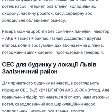
котел, насос, інтернет, освітлення, холодильник,
охорону, частину розеток, касу, серверну або
холодильне обладнання бізнесу.
Резерв можна зробити без сонячних панелей: інвертор
+ АКБ + захист + байпас. Панелі додаються другим
етапом, коли є зрозумілий дах або наземна ділянка,
погоджений шлях кабелю і прогнозована генерація.
СЕС для будинку у локації Львів
Залізничний район
Для приватного будинку найчастіше розглядають
гібридну СЕС 5-15 кВт і LiFePO4 АКБ 10-30 кВт*год. Але
правильний підбір починається зі списку навантажень:
котел, свердловинний або циркуляційний насос,
холодильник, інтернет, освітлення, ворота,