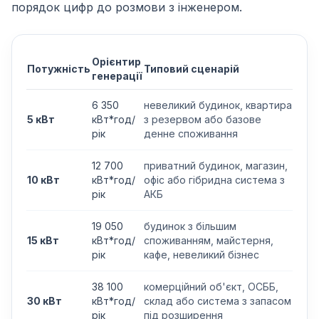
порядок цифр до розмови з інженером.
Орієнтир
Потужність
Типовий сценарій
генерації
6 350
невеликий будинок, квартира
5 кВт
кВт*год/
з резервом або базове
рік
денне споживання
12 700
приватний будинок, магазин,
10 кВт
кВт*год/
офіс або гібридна система з
рік
АКБ
19 050
будинок з більшим
15 кВт
кВт*год/
споживанням, майстерня,
рік
кафе, невеликий бізнес
38 100
комерційний об'єкт, ОСББ,
30 кВт
кВт*год/
склад або система з запасом
рік
під розширення