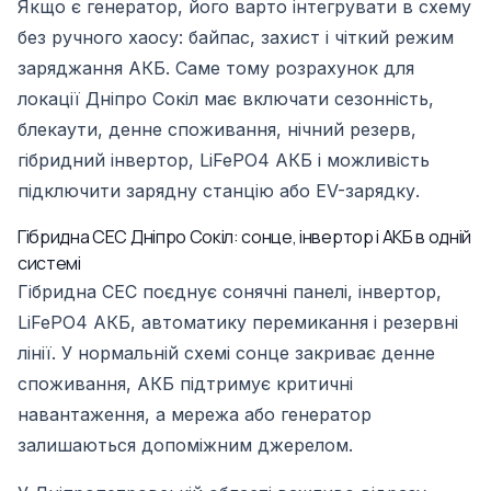
Якщо є генератор, його варто інтегрувати в схему
без ручного хаосу: байпас, захист і чіткий режим
заряджання АКБ. Саме тому розрахунок для
локації Дніпро Сокіл має включати сезонність,
блекаути, денне споживання, нічний резерв,
гібридний інвертор, LiFePO4 АКБ і можливість
підключити зарядну станцію або EV-зарядку.
Гібридна СЕС Дніпро Сокіл: сонце, інвертор і АКБ в одній
системі
Гібридна СЕС поєднує сонячні панелі, інвертор,
LiFePO4 АКБ, автоматику перемикання і резервні
лінії. У нормальній схемі сонце закриває денне
споживання, АКБ підтримує критичні
навантаження, а мережа або генератор
залишаються допоміжним джерелом.