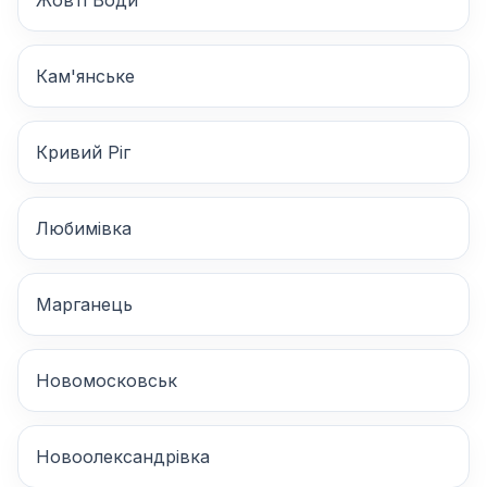
Жовті Води
Кам'янське
Кривий Ріг
Любимівка
Марганець
Новомосковськ
Новоолександрівка