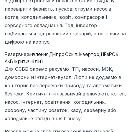
У Дніпропетровській області важливо відразу
перевірити фазність, пускові струми насосів,
котла, холодильників, воріт, компресорів і
серверного обладнання. Тоді інвертор
підбирається під реальний сценарій, а не тільки за
цифрою на корпусі.
Резервне живлення Дніпро Сокіл: інвертор, LiFePO4
АКБ і критичні лінії
Для ОСББ окремо рахуємо ІТП, насоси, МЗК,
домофони й інтернет-вузол. Ліфти не додаємо в
кошторис без перевірки приводу та автоматики
безпеки. Критичні лінії зазвичай включають котел,
насос, інтернет, освітлення, холодильник,
охорону, частину розеток, касу, серверну або
холодильне обладнання бізнесу.
Резерв можна зробити без сонячних панелей: