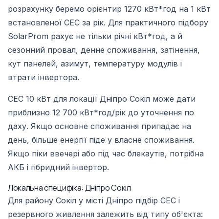
розрахунку беремо орієнтир 1270 кВт*год на 1 кВт
встановленої СЕС за рік. Для практичного підбору
SolarProm рахує не тільки річні кВт*год, а й
сезонний провал, денне споживання, затінення,
кут панелей, азимут, температуру модулів і
втрати інвертора.
СЕС 10 кВт для локації Дніпро Сокіл може дати
приблизно 12 700 кВт*год/рік до уточнення по
даху. Якщо основне споживання припадає на
день, більше енергії піде у власне споживання.
Якщо піки ввечері або під час блекаутів, потрібна
АКБ і гібридний інвертор.
Локальна специфіка: Дніпро Сокіл
Для району Сокіл у місті Дніпро підбір СЕС і
резервного живлення залежить від типу об'єкта: