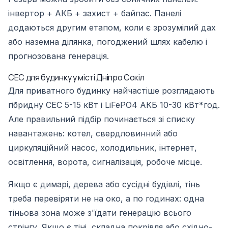
інвертор + АКБ + захист + байпас. Панелі
додаються другим етапом, коли є зрозумілий дах
або наземна ділянка, погоджений шлях кабелю і
прогнозована генерація.
СЕС для будинку у місті Дніпро Сокіл
Для приватного будинку найчастіше розглядають
гібридну СЕС 5-15 кВт і LiFePO4 АКБ 10-30 кВт*год.
Але правильний підбір починається зі списку
навантажень: котел, свердловинний або
циркуляційний насос, холодильник, інтернет,
освітлення, ворота, сигналізація, робоче місце.
Якщо є димарі, дерева або сусідні будівлі, тінь
треба перевіряти не на око, а по годинах: одна
тіньова зона може з'їдати генерацію всього
стрінгу. Якщо є тіні, складна покрівля або східно-