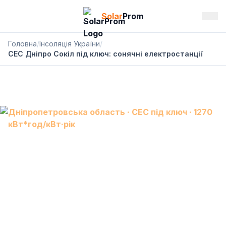
Solar
Prom
Головна
/
Інсоляція України
/
СЕС Дніпро Сокіл під ключ: сонячні електростанції
Дніпропетровська область · СЕС під ключ · 1270
кВт*год/кВт·рік
СЕС Дніпро Сокіл:
сонячна електростанція
під ключ, АКБ і резервне
живлення