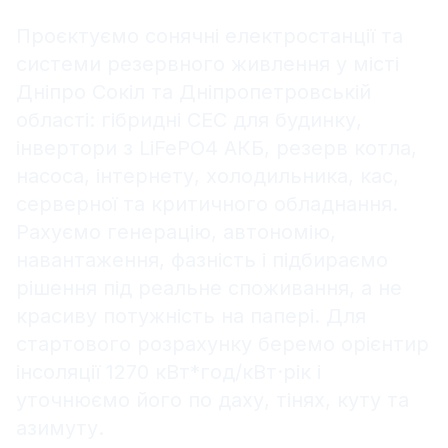
Проєктуємо сонячні електростанції та
системи резервного живлення у місті
Дніпро Сокіл та Дніпропетровській
області: гібридні СЕС для будинку,
інвертори з LiFePO4 АКБ, резерв котла,
насоса, інтернету, холодильника, кас,
серверної та критичного обладнання.
Рахуємо генерацію, автономію,
навантаження, фазність і підбираємо
рішення під реальне споживання, а не
красиву потужність на папері. Для
стартового розрахунку беремо орієнтир
інсоляції 1270 кВт*год/кВт·рік і
уточнюємо його по даху, тінях, куту та
азимуту.