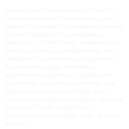
Проєктуємо сонячні електростанції та
системи резервного живлення у місті
Дніпро Підстанція та Дніпропетровській
області: гібридні СЕС для будинку,
інвертори з LiFePO4 АКБ, резерв котла,
насоса, інтернету, холодильника, кас,
серверної та критичного обладнання.
Рахуємо генерацію, автономію,
навантаження, фазність і підбираємо
рішення під реальне споживання, а не
красиву потужність на папері. Для
стартового розрахунку беремо орієнтир
інсоляції 1270 кВт*год/кВт·рік і
уточнюємо його по даху, тінях, куту та
азимуту.