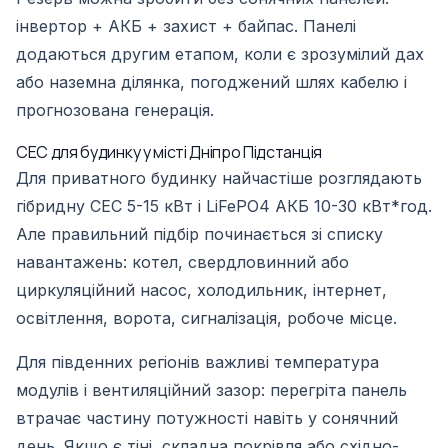
інвертор + АКБ + захист + байпас. Панелі
додаються другим етапом, коли є зрозумілий дах
або наземна ділянка, погоджений шлях кабелю і
прогнозована генерація.
СЕС для будинку у місті Дніпро Підстанція
Для приватного будинку найчастіше розглядають
гібридну СЕС 5-15 кВт і LiFePO4 АКБ 10-30 кВт*год.
Але правильний підбір починається зі списку
навантажень: котел, свердловинний або
циркуляційний насос, холодильник, інтернет,
освітлення, ворота, сигналізація, робоче місце.
Для південних регіонів важливі температура
модулів і вентиляційний зазор: перегріта панель
втрачає частину потужності навіть у сонячний
день. Якщо є тіні, складна покрівля або східно-