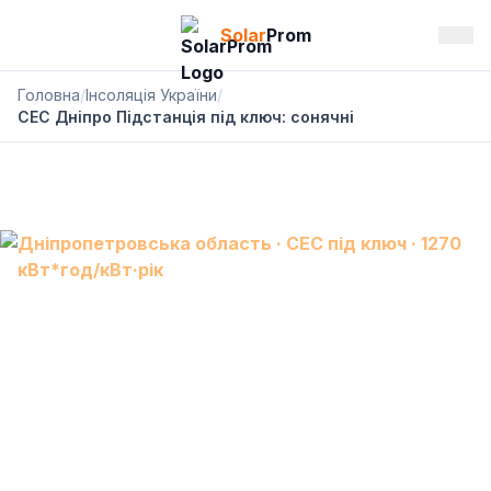
Solar
Prom
Головна
/
Інсоляція України
/
СЕС Дніпро Підстанція під ключ: сонячні
Дніпропетровська область · СЕС під ключ · 1270
кВт*год/кВт·рік
СЕС Дніпро Підстанція:
сонячна електростанція
під ключ, АКБ і резервне
живлення