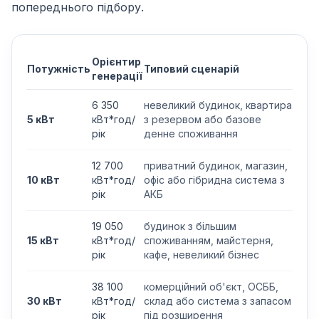
попереднього підбору.
Орієнтир
Потужність
Типовий сценарій
генерації
6 350
невеликий будинок, квартира
5 кВт
кВт*год/
з резервом або базове
рік
денне споживання
12 700
приватний будинок, магазин,
10 кВт
кВт*год/
офіс або гібридна система з
рік
АКБ
19 050
будинок з більшим
15 кВт
кВт*год/
споживанням, майстерня,
рік
кафе, невеликий бізнес
38 100
комерційний об'єкт, ОСББ,
30 кВт
кВт*год/
склад або система з запасом
рік
під розширення