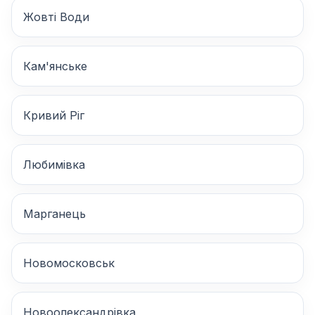
Жовті Води
Кам'янське
Кривий Ріг
Любимівка
Марганець
Новомосковськ
Новоолександрівка