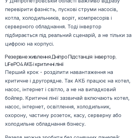
У Дніпропетровській області важливо відразу
перевірити фазність, пускові струми насосів,
котла, холодильників, воріт, компресорів і
серверного обладнання. Тоді інвертор
підбирається під реальний сценарій, а не тільки за
цифрою на корпусі.
Резервне живлення Дніпро Підстанція: інвертор,
LiFePO4 АКБ і критичні лінії
Перший крок - розділити навантаження на
критичне і другорядне. Так АКБ працює на котел,
насос, інтернет і світло, а не на випадковий
бойлер. Критичні лінії зазвичай включають котел,
насос, інтернет, освітлення, холодильник,
охорону, частину розеток, касу, серверну або
холодильне обладнання бізнесу.
Резерв можна зробити без сонячних панелей: