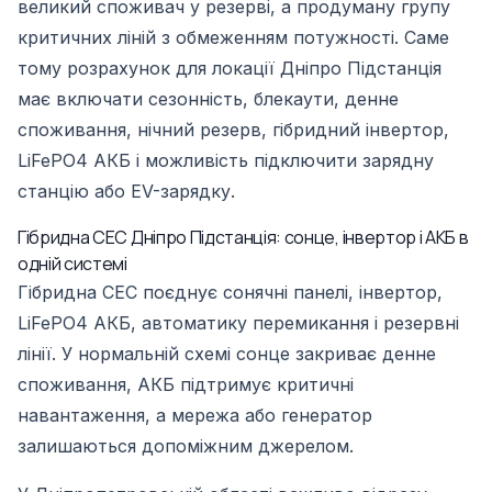
великий споживач у резерві, а продуману групу
критичних ліній з обмеженням потужності. Саме
тому розрахунок для локації Дніпро Підстанція
має включати сезонність, блекаути, денне
споживання, нічний резерв, гібридний інвертор,
LiFePO4 АКБ і можливість підключити зарядну
станцію або EV-зарядку.
Гібридна СЕС Дніпро Підстанція: сонце, інвертор і АКБ в
одній системі
Гібридна СЕС поєднує сонячні панелі, інвертор,
LiFePO4 АКБ, автоматику перемикання і резервні
лінії. У нормальній схемі сонце закриває денне
споживання, АКБ підтримує критичні
навантаження, а мережа або генератор
залишаються допоміжним джерелом.