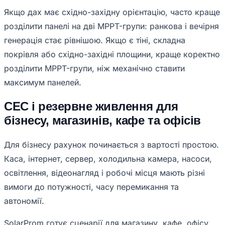
Якщо дах має східно-західну орієнтацію, часто краще
розділити панелі на дві MPPT-групи: ранкова і вечірня
генерація стає рівнішою. Якщо є тіні, складна
покрівля або східно-західні площини, краще коректно
розділити MPPT-групи, ніж механічно ставити
максимум панелей.
СЕС і резервне живлення для
бізнесу, магазинів, кафе та офісів
Для бізнесу рахунок починається з вартості простою.
Каса, інтернет, сервер, холодильна камера, насоси,
освітлення, відеонагляд і робочі місця мають різні
вимоги до потужності, часу перемикання та
автономії.
SolarProm готує сценарії для магазину, кафе, офісу,