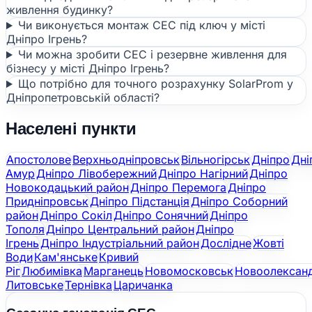
живлення будинку?
Чи виконується монтаж СЕС під ключ у місті
Дніпро Ігрень?
Чи можна зробити СЕС і резервне живлення для
бізнесу у місті Дніпро Ігрень?
Що потрібно для точного розрахунку SolarProm у
Дніпропетровській області?
Населені пункти
Апостолове
Верхньодніпровськ
Вільногірськ
Дніпро
Дні
Амур
Дніпро Лівобережний
Дніпро Нагірний
Дніпро
Новокодацький район
Дніпро Перемога
Дніпро
Придніпровськ
Дніпро Підстанція
Дніпро Соборний
район
Дніпро Сокіл
Дніпро Сонячний
Дніпро
Тополя
Дніпро Центральний район
Дніпро
Ігрень
Дніпро Індустріальний район
Дослідне
Жовті
Води
Кам'янське
Кривий
Ріг
Любимівка
Марганець
Новомосковськ
Новоолександ
Литовське
Тернівка
Царичанка