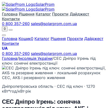
Solar
Prom
Solar
Prom
Головна
Рішення
Каталог
Проєкти
Дайджест
Контакти
0 800 357-260
sales@solarprom.com.ua
0
Головна
Кошик
0
Каталог
Рішення
Проєкти
Дайджест
Контакти
UA
0 800 357-260
sales@solarprom.com.ua
Головна
/
Інсоляція України
/
СЕС Дніпро Ігрень під
ключ: сонячні електростанції
Дніпропетровська область · СЕС під ключ · 1270
кВт*год/кВт·рік
СЕС Дніпро Ігрень: сонячна