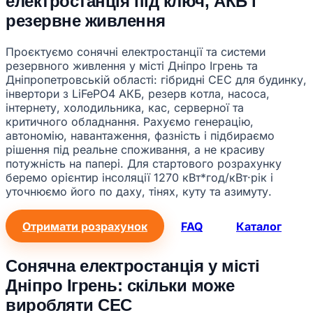
електростанція під ключ, АКБ і
резервне живлення
Проєктуємо сонячні електростанції та системи
резервного живлення у місті Дніпро Ігрень та
Дніпропетровській області: гібридні СЕС для будинку,
інвертори з LiFePO4 АКБ, резерв котла, насоса,
інтернету, холодильника, кас, серверної та
критичного обладнання. Рахуємо генерацію,
автономію, навантаження, фазність і підбираємо
рішення під реальне споживання, а не красиву
потужність на папері. Для стартового розрахунку
беремо орієнтир інсоляції 1270 кВт*год/кВт·рік і
уточнюємо його по даху, тінях, куту та азимуту.
Отримати розрахунок
FAQ
Каталог
Сонячна електростанція у місті
Дніпро Ігрень: скільки може
виробляти СЕС