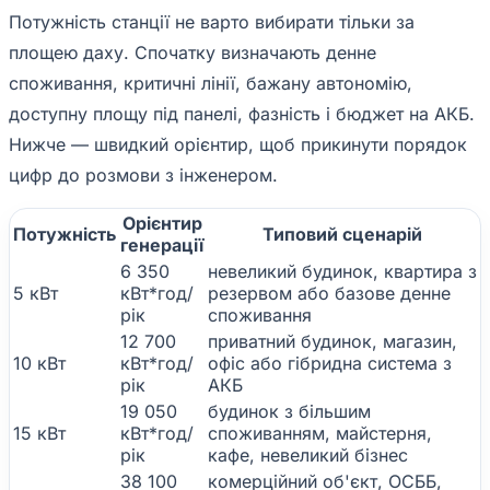
Потужність станції не варто вибирати тільки за
площею даху. Спочатку визначають денне
споживання, критичні лінії, бажану автономію,
доступну площу під панелі, фазність і бюджет на АКБ.
Нижче — швидкий орієнтир, щоб прикинути порядок
цифр до розмови з інженером.
Орієнтир
Потужність
Типовий сценарій
генерації
6 350
невеликий будинок, квартира з
5 кВт
кВт*год/
резервом або базове денне
рік
споживання
12 700
приватний будинок, магазин,
10 кВт
кВт*год/
офіс або гібридна система з
рік
АКБ
19 050
будинок з більшим
15 кВт
кВт*год/
споживанням, майстерня,
рік
кафе, невеликий бізнес
38 100
комерційний об'єкт, ОСББ,