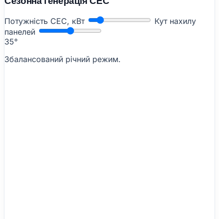
Сезонна генерація СЕС
Потужність СЕС, кВт
Кут нахилу
панелей
35°
Збалансований річний режим.