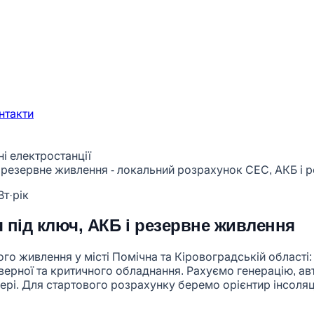
нтакти
і електростанції
Вт·рік
 під ключ, АКБ і резервне живлення
о живлення у місті Помічна та Кіровоградській області: 
ерверної та критичного обладнання. Рахуємо генерацію, а
ері. Для стартового розрахунку беремо орієнтир інсоляції