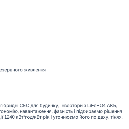
гібридні СЕС для будинку, інвертори з LiFePO4 АКБ,
втономію, навантаження, фазність і підбираємо рішення
 1240 кВт*год/кВт·рік і уточнюємо його по даху, тінях,