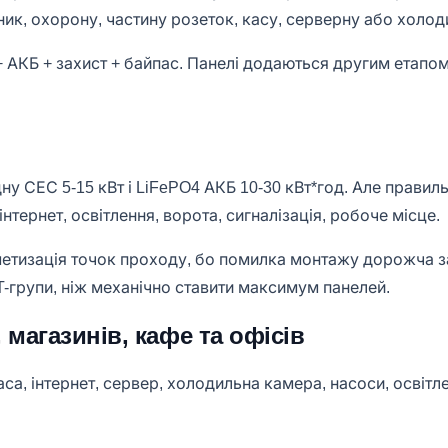
ьник, охорону, частину розеток, касу, серверну або холо
 АКБ + захист + байпас. Панелі додаються другим етапом,
у СЕС 5-15 кВт і LiFePO4 АКБ 10-30 кВт*год. Але правиль
тернет, освітлення, ворота, сигналізація, робоче місце.
метизація точок проходу, бо помилка монтажу дорожча за
-групи, ніж механічно ставити максимум панелей.
 магазинів, кафе та офісів
са, інтернет, сервер, холодильна камера, насоси, освітле