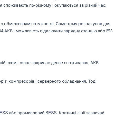
ня споживають по-різному і окупаються за різний час.
ій з обмеженням потужності. Саме тому розрахунок для
PO4 АКБ і можливість підключити зарядну станцію або EV-
льній схемі сонце закриває денне споживання, АКБ
оріт, компресорів і серверного обладнання. Тоді
а ESS або промисловий BESS. Критичні лінії зазвичай