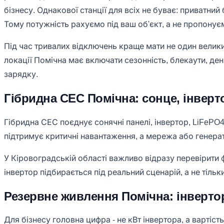
бізнесу. Однакової станції для всіх не буває: приватни
Тому потужність рахуємо під ваш об'єкт, а не пропонує
Під час тривалих відключень краще мати не один велик
локації Помічна має включати сезонність, блекаути, ден
зарядку.
Гібридна СЕС Помічна: сонце, інверто
Гібридна СЕС поєднує сонячні панелі, інвертор, LiFePO
підтримує критичні навантаження, а мережа або гене
У Кіровоградській області важливо відразу перевірити ф
інвертор підбирається під реальний сценарій, а не тільк
Резервне живлення Помічна: інвертор,
Для бізнесу головна цифра - не кВт інвертора, а вартіс