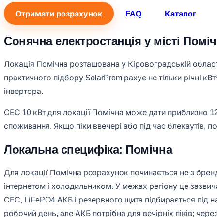
Отримати розрахунок
FAQ
Каталог
Сонячна електростанція у місті Помі
Локація Помічна розташована у Кіровоградській області
практичного підбору SolarProm рахує не тільки річні кВт
інвертора.
СЕС 10 кВт для локації Помічна може дати приблизно 12
споживання. Якщо піки ввечері або під час блекаутів, по
Локальна специфіка: Помічна
Для локації Помічна розрахунок починається не з бренд
інтернетом і холодильником. У межах регіону це зазвич
СЕС, LiFePO4 АКБ і резервного щита підбирається під н
робочий день, але АКБ потрібна для вечірніх піків; чере