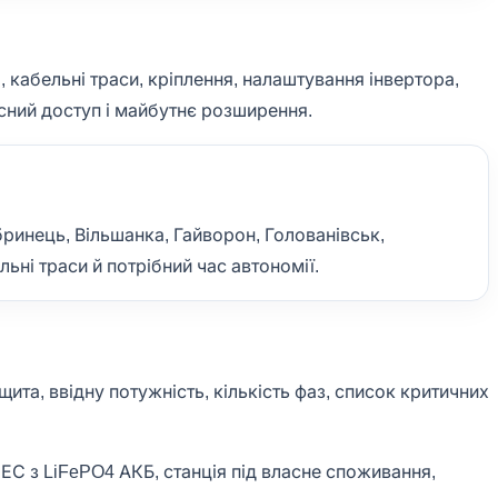
 кабельні траси, кріплення, налаштування інвертора,
існий доступ і майбутнє розширення.
ринець, Вільшанка, Гайворон, Голованівськ,
ьні траси й потрібний час автономії.
ита, ввідну потужність, кількість фаз, список критичних
СЕС з LiFePO4 АКБ, станція під власне споживання,