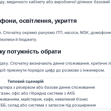
ладу, медичного кабінету або виробничої ділянки: базови
фони, освітлення, укриття
. Спочатку окремо рахуємо ІТП, насоси, МЗК, домофони, і
 безпеки й бюджету.
 яку потужність обрати
даху. Спочатку визначають денне споживання, критичні лі
щоб прикинути порядок цифр до розмови з інженером.
Типовий сценарій
артира з резервом або базове денне споживання
азин, офіс або гібридна система з АКБ
живанням, майстерня, кафе, невеликий бізнес
СББ, склад або система з запасом під розширення