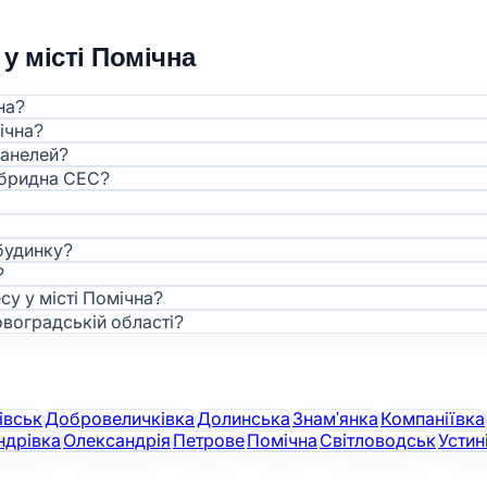
у місті Помічна
на?
ічна?
панелей?
ібридна СЕС?
будинку?
?
су у місті Помічна?
овоградській області?
івськ
Добровеличківка
Долинська
Знам'янка
Компаніївка
ндрівка
Олександрія
Петрове
Помічна
Світловодськ
Устин