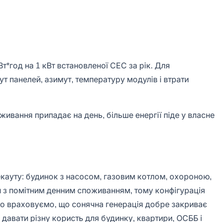
*год на 1 кВт встановленої СЕС за рік. Для
кут панелей, азимут, температуру модулів і втрати
живання припадає на день, більше енергії піде у власне
екауту: будинок з насосом, газовим котлом, охороною,
ти з помітним денним споживанням, тому конфігурація
емо враховуємо, що сонячна генерація добре закриває
 давати різну користь для будинку, квартири, ОСББ і