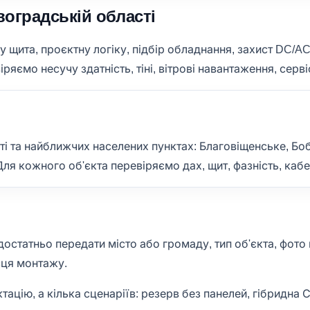
воградській області
щита, проєктну логіку, підбір обладнання, захист DC/AC,
ряємо несучу здатність, тіні, вітрові навантаження, серв
і та найближчих населених пунктах: Благовіщенське, Боб
я кожного об'єкта перевіряємо дах, щит, фазність, кабел
статньо передати місто або громаду, тип об'єкта, фото щ
сця монтажу.
ацію, а кілька сценаріїв: резерв без панелей, гібридна 