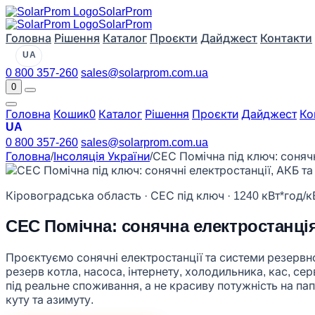
Solar
Prom
Solar
Prom
Головна
Рішення
Каталог
Проєкти
Дайджест
Контакти
UA
0 800 357-260
sales@solarprom.com.ua
0
Головна
Кошик
0
Каталог
Рішення
Проєкти
Дайджест
Ко
UA
0 800 357-260
sales@solarprom.com.ua
Головна
/
Інсоляція України
/
СЕС Помічна під ключ: сонячн
Кіровоградська область · СЕС під ключ · 1240 кВт*год/к
СЕС Помічна: сонячна електростанція
Проєктуємо сонячні електростанції та системи резервног
резерв котла, насоса, інтернету, холодильника, кас, с
під реальне споживання, а не красиву потужність на пап
куту та азимуту.