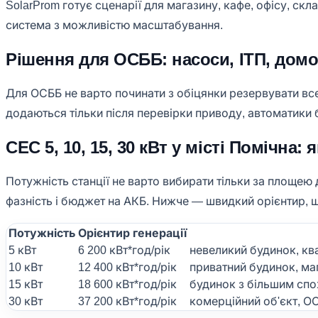
SolarProm готує сценарії для магазину, кафе, офісу, ск
система з можливістю масштабування.
Рішення для ОСББ: насоси, ІТП, домо
Для ОСББ не варто починати з обіцянки резервувати все
додаються тільки після перевірки приводу, автоматики
СЕС 5, 10, 15, 30 кВт у місті Помічна:
Потужність станції не варто вибирати тільки за площею 
фазність і бюджет на АКБ. Нижче — швидкий орієнтир, 
Потужність
Орієнтир генерації
5 кВт
6 200 кВт*год/рік
невеликий будинок, кв
10 кВт
12 400 кВт*год/рік
приватний будинок, маг
15 кВт
18 600 кВт*год/рік
будинок з більшим спо
30 кВт
37 200 кВт*год/рік
комерційний об'єкт, О