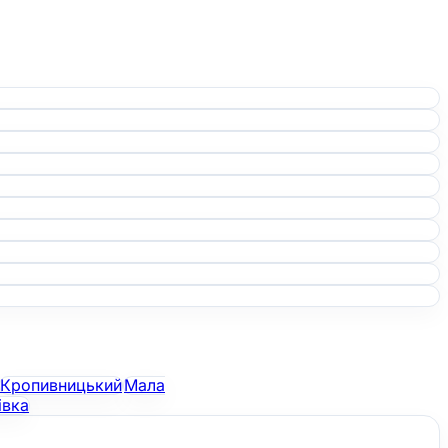
Кропивницький
Мала
івка