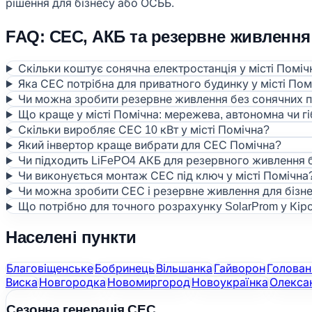
рішення для бізнесу або ОСББ.
FAQ: СЕС, АКБ та резервне живлення 
Скільки коштує сонячна електростанція у місті Поміч
Яка СЕС потрібна для приватного будинку у місті Пом
Чи можна зробити резервне живлення без сонячних 
Що краще у місті Помічна: мережева, автономна чи г
Скільки виробляє СЕС 10 кВт у місті Помічна?
Який інвертор краще вибрати для СЕС Помічна?
Чи підходить LiFePO4 АКБ для резервного живлення 
Чи виконується монтаж СЕС під ключ у місті Помічна
Чи можна зробити СЕС і резервне живлення для бізне
Що потрібно для точного розрахунку SolarProm у Кір
Населені пункти
Благовіщенське
Бобринець
Вільшанка
Гайворон
Голован
Виска
Новгородка
Новомиргород
Новоукраїнка
Олекса
Сезонна генерація СЕС