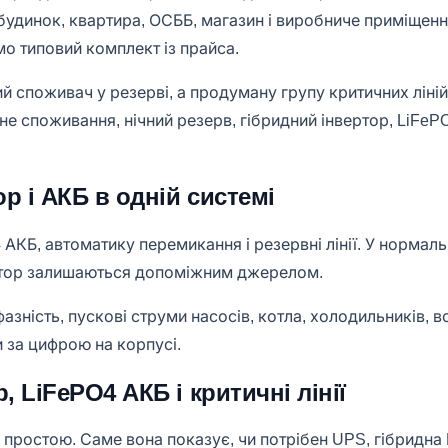
й будинок, квартира, ОСББ, магазин і виробниче приміщен
мо типовий комплект із прайса.
ий споживач у резерві, а продуману групу критичних лін
не споживання, нічний резерв, гібридний інвертор, LiFe
р і АКБ в одній системі
4 АКБ, автоматику перемикання і резервні лінії. У норма
ратор залишаються допоміжним джерелом.
азність, пускові струми насосів, котла, холодильників, в
и за цифрою на корпусі.
 LiFePO4 АКБ і критичні лінії
ть простою. Саме вона показує, чи потрібен UPS, гібридн