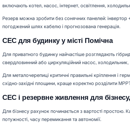
включають котел, насос, інтернет, освітлення, холодил
Резерв можна зробити без сонячних панелей: інвертор +
погоджений шлях кабелю і прогнозована генерація.
СЕС для будинку у місті Помічна
Для приватного будинку найчастіше розглядають гібридн
свердловинний або циркуляційний насос, холодильник, ін
Для металочерепиці критичні правильні кріплення і гер
східно-західні площини, краще коректно розділити MPPT
СЕС і резервне живлення для бізнесу,
Для бізнесу рахунок починається з вартості простою. Ка
потужності, часу перемикання та автономії.