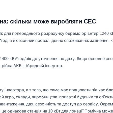
чна: скільки може виробляти СЕС
; для попереднього розрахунку беремо орієнтир 1240 кВт
*год, а й сезонний провал, денне споживання, затінення, 
 400 кВт*год/рік до уточнення по даху. Якщо основне спо
трібна АКБ і гібридний інвертор.
у інвертора, а з того, що саме має працювати під час бл
ай агро, склади, виробництва, приватні будинки та об'єк
авантаження, дах, сезонність та доступ до сервісу. Окр
з це однакова станція на 10 кВт для локації Помічна може