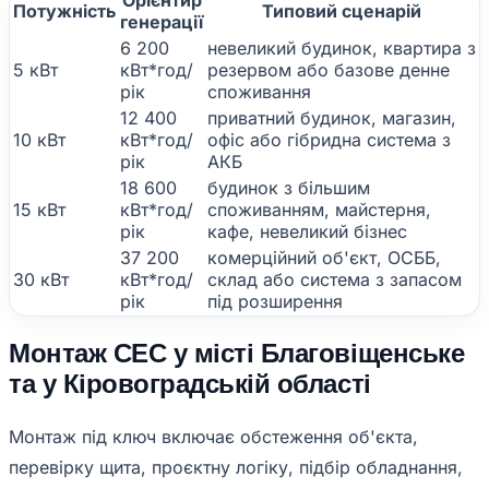
Потужність
Типовий сценарій
генерації
6 200
невеликий будинок, квартира з
5 кВт
кВт*год/
резервом або базове денне
рік
споживання
12 400
приватний будинок, магазин,
10 кВт
кВт*год/
офіс або гібридна система з
рік
АКБ
18 600
будинок з більшим
15 кВт
кВт*год/
споживанням, майстерня,
рік
кафе, невеликий бізнес
37 200
комерційний об'єкт, ОСББ,
30 кВт
кВт*год/
склад або система з запасом
рік
під розширення
Монтаж СЕС у місті Благовіщенське
та у Кіровоградській області
Монтаж під ключ включає обстеження об'єкта,
перевірку щита, проєктну логіку, підбір обладнання,