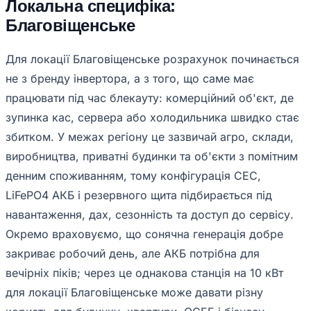
Локальна специфіка:
Благовіщенське
Для локації Благовіщенське розрахунок починається
не з бренду інвертора, а з того, що саме має
працювати під час блекауту: комерційний об'єкт, де
зупинка кас, сервера або холодильника швидко стає
збитком. У межах регіону це зазвичай агро, склади,
виробництва, приватні будинки та об'єкти з помітним
денним споживанням, тому конфігурація СЕС,
LiFePO4 АКБ і резервного щита підбирається під
навантаження, дах, сезонність та доступ до сервісу.
Окремо враховуємо, що сонячна генерація добре
закриває робочий день, але АКБ потрібна для
вечірніх піків; через це однакова станція на 10 кВт
для локації Благовіщенське може давати різну