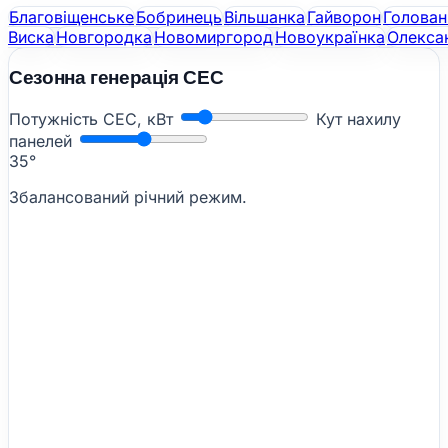
Благовіщенське
Бобринець
Вільшанка
Гайворон
Голован
Виска
Новгородка
Новомиргород
Новоукраїнка
Олекса
Сезонна генерація СЕС
Потужність СЕС, кВт
Кут нахилу
панелей
35°
Збалансований річний режим.