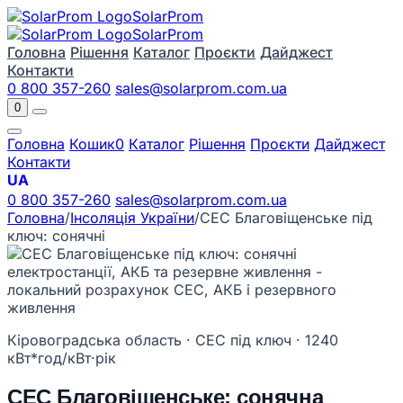
Solar
Prom
Solar
Prom
Головна
Рішення
Каталог
Проєкти
Дайджест
Контакти
0 800 357-260
sales@solarprom.com.ua
0
Головна
Кошик
0
Каталог
Рішення
Проєкти
Дайджест
Контакти
UA
0 800 357-260
sales@solarprom.com.ua
Головна
/
Інсоляція України
/
СЕС Благовіщенське під
ключ: сонячні
Кіровоградська область · СЕС під ключ · 1240
кВт*год/кВт·рік
СЕС Благовіщенське: сонячна