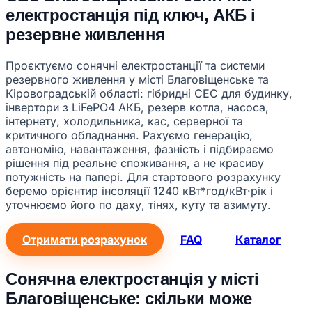
електростанція під ключ, АКБ і
резервне живлення
Проєктуємо сонячні електростанції та системи
резервного живлення у місті Благовіщенське та
Кіровоградській області: гібридні СЕС для будинку,
інвертори з LiFePO4 АКБ, резерв котла, насоса,
інтернету, холодильника, кас, серверної та
критичного обладнання. Рахуємо генерацію,
автономію, навантаження, фазність і підбираємо
рішення під реальне споживання, а не красиву
потужність на папері. Для стартового розрахунку
беремо орієнтир інсоляції 1240 кВт*год/кВт·рік і
уточнюємо його по даху, тінях, куту та азимуту.
Отримати розрахунок
FAQ
Каталог
Сонячна електростанція у місті
Благовіщенське: скільки може