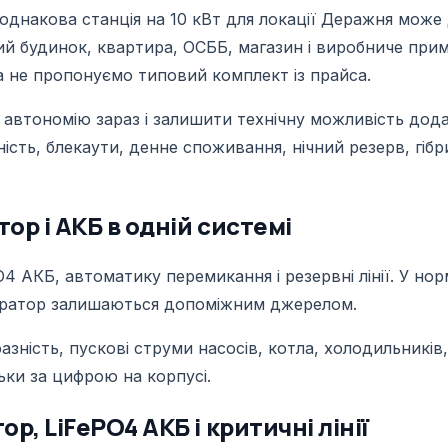
е однакова станція на 10 кВт для локації Деражня може
тний будинок, квартира, ОСББ, магазин і виробниче пр
 а не пропонуємо типовий комплект із прайса.
автономію зараз і залишити технічну можливість дода
сть, блекаути, денне споживання, нічний резерв, гібр
ор і АКБ в одній системі
PO4 АКБ, автоматику перемикання і резервні лінії. У н
нератор залишаються допоміжним джерелом.
зність, пускові струми насосів, котла, холодильників,
льки за цифрою на корпусі.
, LiFePO4 АКБ і критичні лінії