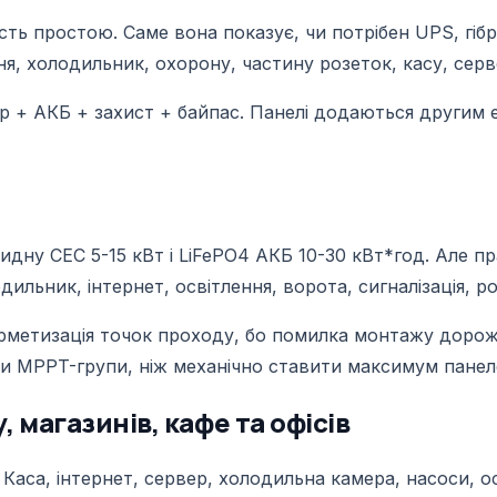
тість простою. Саме вона показує, чи потрібен UPS, гі
ня, холодильник, охорону, частину розеток, касу, сер
р + АКБ + захист + байпас. Панелі додаються другим е
дну СЕС 5-15 кВт і LiFePO4 АКБ 10-30 кВт*год. Але пр
льник, інтернет, освітлення, ворота, сигналізація, ро
ерметизація точок проходу, бо помилка монтажу дорожч
ти MPPT-групи, ніж механічно ставити максимум панел
 магазинів, кафе та офісів
Каса, інтернет, сервер, холодильна камера, насоси, осв