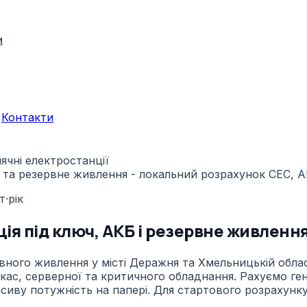
и
Контакти
ячні електростанції
т·рік
я під ключ, АКБ і резервне живленн
ного живлення у місті Деражня та Хмельницькій област
 кас, серверної та критичного обладнання. Рахуємо ген
иву потужність на папері. Для стартового розрахунку б