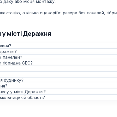
о даху або місця монтажу.
ктацію, а кілька сценаріїв: резерв без панелей, гібри
 у місті Деражня
ажня?
Деражня?
х панелей?
и гібридна СЕС?
ня будинку?
жня?
несу у місті Деражня?
мельницькій області?