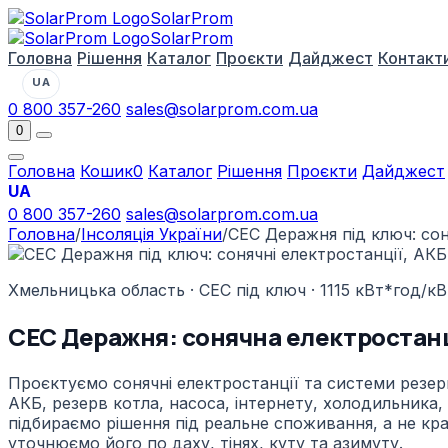
Solar
Prom
Solar
Prom
Головна
Рішення
Каталог
Проєкти
Дайджест
Контакт
UA
0 800 357-260
sales@solarprom.com.ua
0
Головна
Кошик
0
Каталог
Рішення
Проєкти
Дайджест
UA
0 800 357-260
sales@solarprom.com.ua
Головна
/
Інсоляція України
/
СЕС Деражня під ключ: сон
Хмельницька область · СЕС під ключ · 1115 кВт*год/кВ
СЕС Деражня: сонячна електростанці
Проєктуємо сонячні електростанції та системи резерв
АКБ, резерв котла, насоса, інтернету, холодильника,
підбираємо рішення під реальне споживання, а не крас
уточнюємо його по даху, тінях, куту та азимуту.