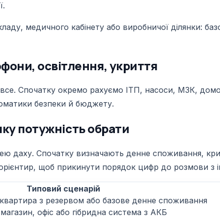
ї.
 складу, медичного кабінету або виробничої ділянки: б
офони, освітлення, укриття
все. Спочатку окремо рахуємо ІТП, насоси, МЗК, домоф
томатики безпеки й бюджету.
: яку потужність обрати
щею даху. Спочатку визначають денне споживання, крит
 орієнтир, щоб прикинути порядок цифр до розмови з 
Типовий сценарій
 квартира з резервом або базове денне споживання
магазин, офіс або гібридна система з АКБ