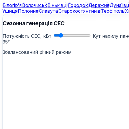
Білогір'я
Волочиськ
Віньківці
Городок
Деражня
Дунаївц
Ушиця
Полонне
Славута
Старокостянтинів
Теофіполь
Х
Сезонна генерація СЕС
Потужність СЕС, кВт
Кут нахилу па
35°
Збалансований річний режим.