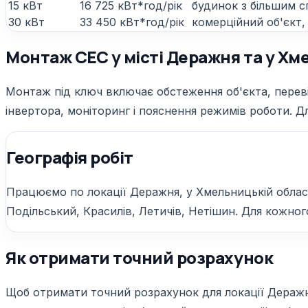
15 кВт
16 725 кВт*год/рік
будинок з більшим с
30 кВт
33 450 кВт*год/рік
комерційний об'єкт,
Монтаж СЕС у місті Деражня та у Хм
Монтаж під ключ включає обстеження об'єкта, перевір
інвертора, моніторинг і пояснення режимів роботи. Дл
Географія робіт
Працюємо по локації Деражня, у Хмельницькій області
Подільський, Красилів, Летичів, Нетішин. Для кожного
Як отримати точний розрахунок
Щоб отримати точний розрахунок для локації Деражня,