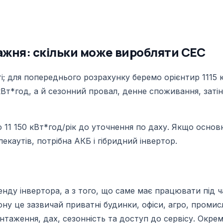
ажня: скільки може виробляти СЕС
 для попереднього розрахунку беремо орієнтир 1115 кВ
кВт*год, а й сезонний провал, денне споживання, затін
11 150 кВт*год/рік до уточнення по даху. Якщо основн
екаутів, потрібна АКБ і гібридний інвертор.
нду інвертора, а з того, що саме має працювати під ч
ну це зазвичай приватні будинки, офіси, агро, промис
антаження, дах, сезонність та доступ до сервісу. Окр