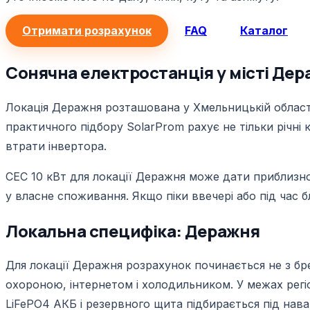
Отримати розрахунок
FAQ
Каталог
Сонячна електростанція у місті Дер
Локація Деражня розташована у Хмельницькій області;
практичного підбору SolarProm рахує не тільки річні 
втрати інвертора.
СЕС 10 кВт для локації Деражня може дати приблизно 
у власне споживання. Якщо піки ввечері або під час бл
Локальна специфіка: Деражня
Для локації Деражня розрахунок починається не з бре
охороною, інтернетом і холодильником. У межах регіо
LiFePO4 АКБ і резервного щита підбирається під нав