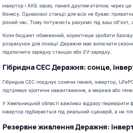
інвертор і АКБ зараз, панелі другим етапом; через ц
бізнесу. Однакової станції для всіх не буває: прива
різний час. Тому потужність рахуємо під ваш об'єкт,
Коли бюджет обмежений, коректніше зробити базову 
розрахунок для локації Деражня має включати сезонні
підключити зарядну станцію або EV-зарядку.
Гібридна СЕС Деражня: сонце, інверт
Гібридна СЕС поєднує сонячні панелі, інвертор, LiFe
підтримує критичні навантаження, а мережа або ге
У Хмельницькій області важливо відразу перевірити фа
інвертор підбирається під реальний сценарій, а не ті
Резервне живлення Деражня: інвертор