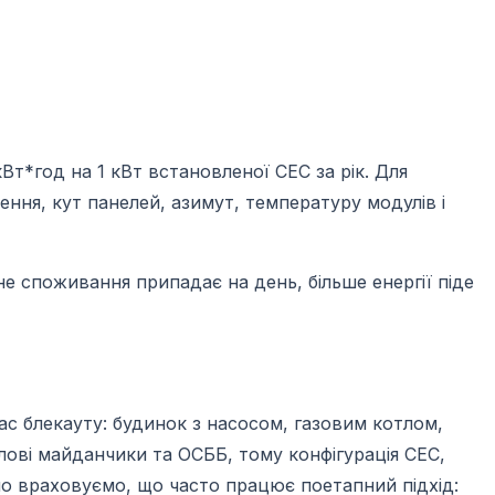
т*год на 1 кВт встановленої СЕС за рік. Для
ення, кут панелей, азимут, температуру модулів і
е споживання припадає на день, більше енергії піде
ас блекауту: будинок з насосом, газовим котлом,
лові майданчики та ОСББ, тому конфігурація СЕС,
емо враховуємо, що часто працює поетапний підхід: