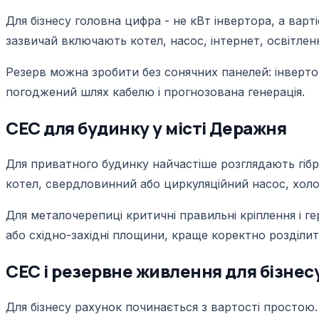
Для бізнесу головна цифра - не кВт інвертора, а вар
зазвичай включають котел, насос, інтернет, освітлен
Резерв можна зробити без сонячних панелей: інверто
погоджений шлях кабелю і прогнозована генерація.
СЕС для будинку у місті Деражня
Для приватного будинку найчастіше розглядають гібри
котел, свердловинний або циркуляційний насос, холоди
Для металочерепиці критичні правильні кріплення і г
або східно-західні площини, краще коректно розділи
СЕС і резервне живлення для бізнесу,
Для бізнесу рахунок починається з вартості простою. 