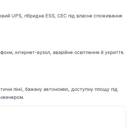
азовий UPS, гібридна ESS, СЕС під власне споживання
они, інтернет-вузол, аварійне освітлення й укриття.
ичні лінії, бажану автономію, доступну площу під
інженером.