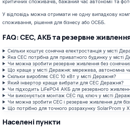
критичних споживачів, бажаний час автономії та фот
У відповідь можна отримати не одну випадкову компле
споживання, рішення для бізнесу або ОСББ.
FAQ: СЕС, АКБ та резервне живлення
Скільки коштує сонячна електростанція у місті Дер
Яка СЕС потрібна для приватного будинку у місті 
Чи можна зробити резервне живлення без сонячни
Що краще у місті Деражня: мережева, автономна ч
Скільки виробляє СЕС 10 кВт у місті Деражня?
Який інвертор краще вибрати для СЕС Деражня?
Чи підходить LiFePO4 АКБ для резервного живлен
Чи виконується монтаж СЕС під ключ у місті Дера
Чи можна зробити СЕС і резервне живлення для біз
Що потрібно для точного розрахунку SolarProm у Х
Населені пункти