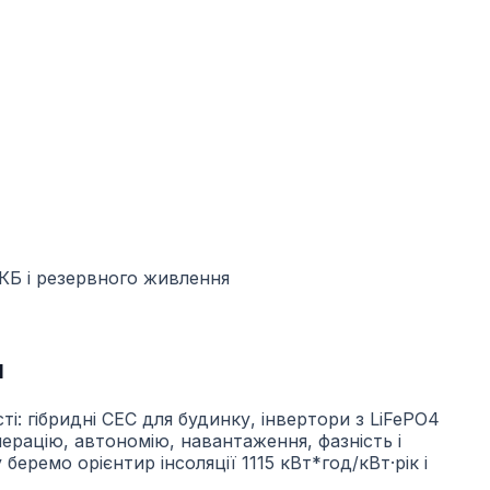
я
і: гібридні СЕС для будинку, інвертори з LiFePO4
ерацію, автономію, навантаження, фазність і
еремо орієнтир інсоляції 1115 кВт*год/кВт·рік і