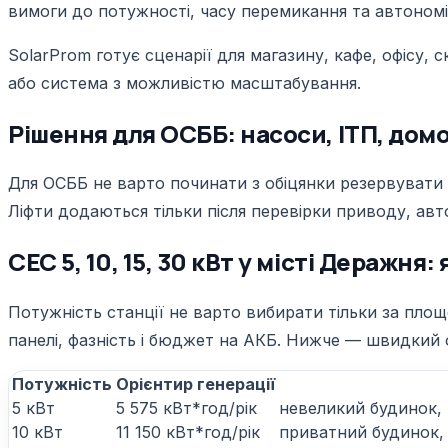
вимоги до потужності, часу перемикання та автономі
SolarProm готує сценарії для магазину, кафе, офісу,
або система з можливістю масштабування.
Рішення для ОСББ: насоси, ІТП, дом
Для ОСББ не варто починати з обіцянки резервувати 
Ліфти додаються тільки після перевірки приводу, ав
СЕС 5, 10, 15, 30 кВт у місті Деражня
Потужність станції не варто вибирати тільки за пло
панелі, фазність і бюджет на АКБ. Нижче — швидкий
Потужність
Орієнтир генерації
5 кВт
5 575 кВт*год/рік
невеликий будинок,
10 кВт
11 150 кВт*год/рік
приватний будинок, 