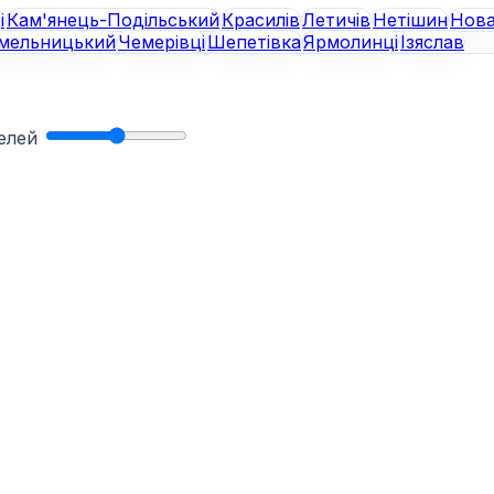
і
Кам'янець-Подільський
Красилів
Летичів
Нетішин
Нов
мельницький
Чемерівці
Шепетівка
Ярмолинці
Ізяслав
нелей