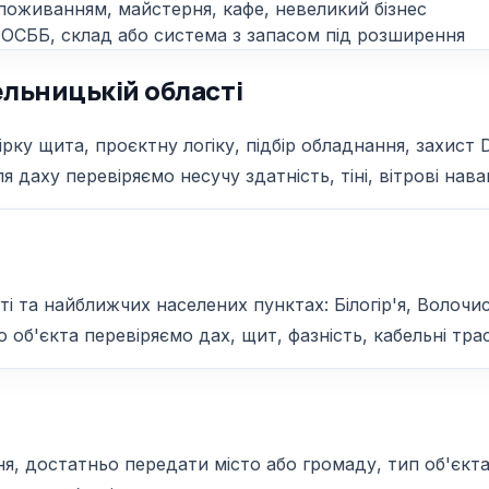
поживанням, майстерня, кафе, невеликий бізнес
 ОСББ, склад або система з запасом під розширення
ельницькій області
ку щита, проєктну логіку, підбір обладнання, захист 
я даху перевіряємо несучу здатність, тіні, вітрові на
 та найближчих населених пунктах: Білогір'я, Волочись
 об'єкта перевіряємо дах, щит, фазність, кабельні трас
 достатньо передати місто або громаду, тип об'єкта, 