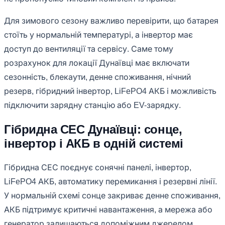
Для зимового сезону важливо перевірити, що батарея
стоїть у нормальній температурі, а інвертор має
доступ до вентиляції та сервісу. Саме тому
розрахунок для локації Дунаївці має включати
сезонність, блекаути, денне споживання, нічний
резерв, гібридний інвертор, LiFePO4 АКБ і можливість
підключити зарядну станцію або EV-зарядку.
Гібридна СЕС Дунаївці: сонце,
інвертор і АКБ в одній системі
Гібридна СЕС поєднує сонячні панелі, інвертор,
LiFePO4 АКБ, автоматику перемикання і резервні лінії.
У нормальній схемі сонце закриває денне споживання,
АКБ підтримує критичні навантаження, а мережа або
генератор залишаються допоміжним джерелом.