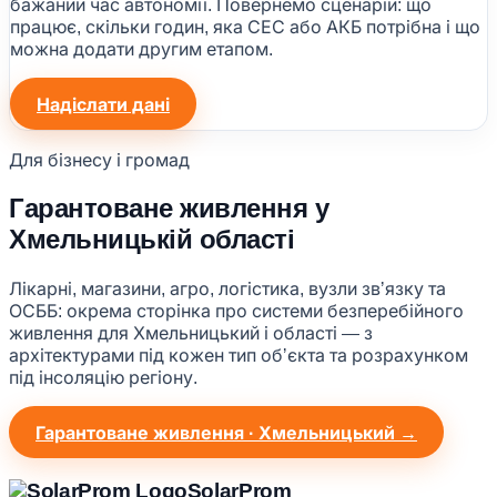
бажаний час автономії. Повернемо сценарій: що
працює, скільки годин, яка СЕС або АКБ потрібна і що
можна додати другим етапом.
Надіслати дані
Для бізнесу і громад
Гарантоване живлення у
Хмельницькій області
Лікарні, магазини, агро, логістика, вузли звʼязку та
ОСББ: окрема сторінка про системи безперебійного
живлення для Хмельницький і області — з
архітектурами під кожен тип обʼєкта та розрахунком
під інсоляцію регіону.
Гарантоване живлення · Хмельницький →
Solar
Prom