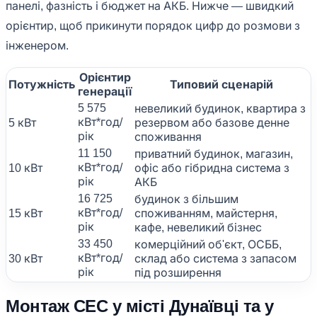
панелі, фазність і бюджет на АКБ. Нижче — швидкий
орієнтир, щоб прикинути порядок цифр до розмови з
інженером.
Орієнтир
Потужність
Типовий сценарій
генерації
5 575
невеликий будинок, квартира з
кВт*год/
5 кВт
резервом або базове денне
рік
споживання
11 150
приватний будинок, магазин,
кВт*год/
10 кВт
офіс або гібридна система з
рік
АКБ
16 725
будинок з більшим
кВт*год/
15 кВт
споживанням, майстерня,
рік
кафе, невеликий бізнес
33 450
комерційний об'єкт, ОСББ,
кВт*год/
30 кВт
склад або система з запасом
рік
під розширення
Монтаж СЕС у місті Дунаївці та у