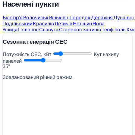
Населені пункти
Білогір'я
Волочиськ
Віньківці
Городок
Деражня
Дунаївці
Подільський
Красилів
Летичів
Нетішин
Нова
Ушиця
Полонне
Славута
Старокостянтинів
Теофіполь
Хме
Сезонна генерація СЕС
Потужність СЕС, кВт
Кут нахилу
панелей
35°
Збалансований річний режим.