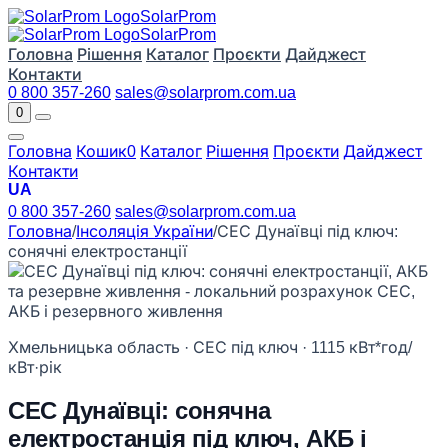
Solar
Prom
Solar
Prom
Головна
Рішення
Каталог
Проєкти
Дайджест
Контакти
0 800 357-260
sales@solarprom.com.ua
0
Головна
Кошик
0
Каталог
Рішення
Проєкти
Дайджест
Контакти
UA
0 800 357-260
sales@solarprom.com.ua
Головна
/
Інсоляція України
/
СЕС Дунаївці під ключ:
сонячні електростанції
Хмельницька область · СЕС під ключ · 1115 кВт*год/
кВт·рік
СЕС Дунаївці: сонячна
електростанція під ключ, АКБ і