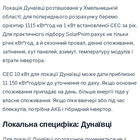
Локація Дунаївці розташована у Хмельницькій
області; для попереднього розрахунку беремо
орієнтир 1115 кВт*год на 1 кВт встановленої СЕС за рік.
Для практичного підбору SolarProm рахує не тільки
річні кВт*год, а й сезонний провал, денне споживання,
затінення, кут панелей, азимут, температуру модулів і
втрати інвертора.
СЕС 10 кВт для локації Дунаївці може дати приблизно
11 150 кВт*год/рік до уточнення по даху. Якщо основне
споживання припадає на день, більше енергії піде у
власне споживання. Якщо піки ввечері або під час
блекаутів, потрібна АКБ і гібридний інвертор.
Локальна специфіка: Дунаївці
Для локації Дунаївці розрахунок починається не з