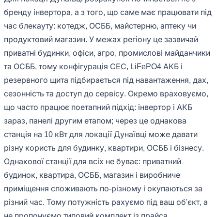
бренду інвертора, а з того, що саме має працювати під
час блекауту: котедж, ОСББ, майстерню, аптеку чи
продуктовий магазин. У межах регіону це зазвичай
приватні будинки, офіси, агро, промислові майданчики
та ОСББ, тому конфігурація СЕС, LiFePO4 АКБ і
резервного щита підбирається під навантаження, дах,
сезонність та доступ до сервісу. Окремо враховуємо,
що часто працює поетапний підхід: інвертор і АКБ
зараз, панелі другим етапом; через це однакова
станція на 10 кВт для локації Дунаївці може давати
різну користь для будинку, квартири, ОСББ і бізнесу.
Однакової станції для всіх не буває: приватний
будинок, квартира, ОСББ, магазин і виробниче
приміщення споживають по-різному і окупаються за
різний час. Тому потужність рахуємо під ваш об'єкт, а
не пропонуємо типовий комплект із прайса.