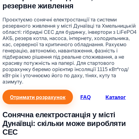
резервне живлення
Проєктуємо сонячні електростанції та системи
резервного живлення у місті Дунаївці та Хмельницькій
області: гібридні СЕС для будинку, інвертори з LiFePO4
АКБ, резерв котла, насоса, інтернету, холодильника,
кас, серверної та критичного обладнання. Рахуємо
генерацію, автономію, навантаження, фазність і
підбираємо рішення під реальне споживання, а не
красиву потужність на папері. Для стартового
розрахунку беремо орієнтир інсоляції 1115 кВт*год/
кВт·рік і уточнюємо його по даху, тінях, куту та
азимуту.
Отримати розрахунок
FAQ
Каталог
Сонячна електростанція у місті
Дунаївці: скільки може виробляти
СЕС