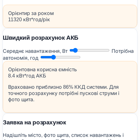
Орієнтир за роком
11320 кВт*год/рік
Швидкий розрахунок АКБ
Середнє навантаження, Вт
Потрібна
автономія, год
Орієнтовна корисна ємність
8.4 кВт*год АКБ
Враховано приблизно 86% ККД системи. Для
точного розрахунку потрібні пускові струми і
фото щита.
Заявка на розрахунок
Надішліть місто, фото щита, список навантажень і