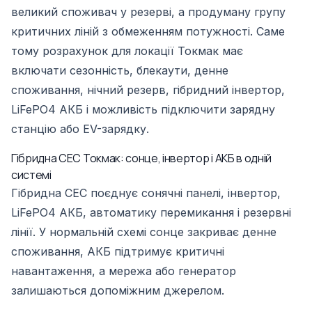
великий споживач у резерві, а продуману групу
критичних ліній з обмеженням потужності. Саме
тому розрахунок для локації Токмак має
включати сезонність, блекаути, денне
споживання, нічний резерв, гібридний інвертор,
LiFePO4 АКБ і можливість підключити зарядну
станцію або EV-зарядку.
Гібридна СЕС Токмак: сонце, інвертор і АКБ в одній
системі
Гібридна СЕС поєднує сонячні панелі, інвертор,
LiFePO4 АКБ, автоматику перемикання і резервні
лінії. У нормальній схемі сонце закриває денне
споживання, АКБ підтримує критичні
навантаження, а мережа або генератор
залишаються допоміжним джерелом.