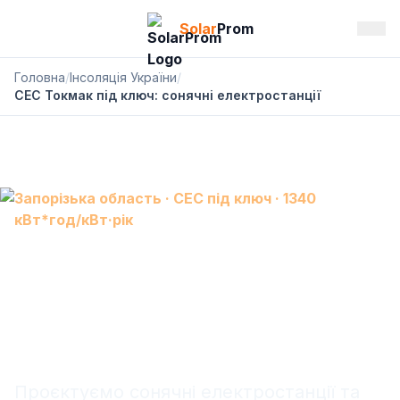
Solar
Prom
Головна
/
Інсоляція України
/
СЕС Токмак під ключ: сонячні електростанції
Запорізька область · СЕС під ключ · 1340
кВт*год/кВт·рік
СЕС Токмак: сонячна
електростанція під ключ,
АКБ і резервне живлення
Проєктуємо сонячні електростанції та