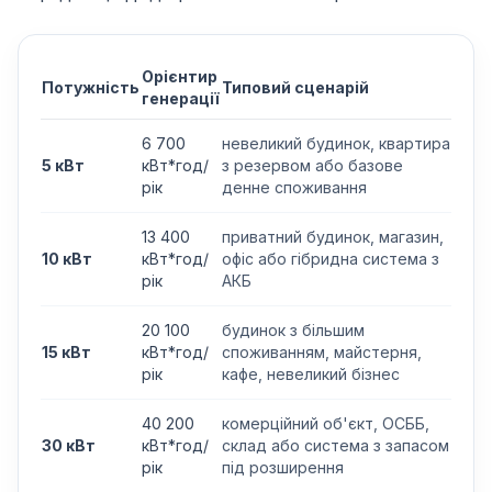
Орієнтир
Потужність
Типовий сценарій
генерації
6 700
невеликий будинок, квартира
5 кВт
кВт*год/
з резервом або базове
рік
денне споживання
13 400
приватний будинок, магазин,
10 кВт
кВт*год/
офіс або гібридна система з
рік
АКБ
20 100
будинок з більшим
15 кВт
кВт*год/
споживанням, майстерня,
рік
кафе, невеликий бізнес
40 200
комерційний об'єкт, ОСББ,
30 кВт
кВт*год/
склад або система з запасом
рік
під розширення