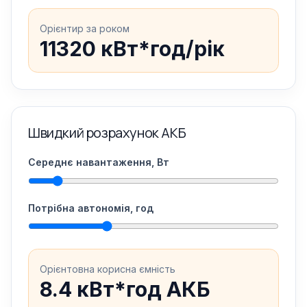
Орієнтир за роком
11320 кВт*год/рік
Швидкий розрахунок АКБ
Середнє навантаження, Вт
Потрібна автономія, год
Орієнтовна корисна ємність
8.4 кВт*год АКБ