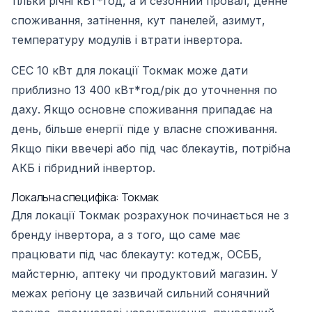
тільки річні кВт*год, а й сезонний провал, денне
споживання, затінення, кут панелей, азимут,
температуру модулів і втрати інвертора.
СЕС 10 кВт для локації Токмак може дати
приблизно 13 400 кВт*год/рік до уточнення по
даху. Якщо основне споживання припадає на
день, більше енергії піде у власне споживання.
Якщо піки ввечері або під час блекаутів, потрібна
АКБ і гібридний інвертор.
Локальна специфіка: Токмак
Для локації Токмак розрахунок починається не з
бренду інвертора, а з того, що саме має
працювати під час блекауту: котедж, ОСББ,
майстерню, аптеку чи продуктовий магазин. У
межах регіону це зазвичай сильний сонячний