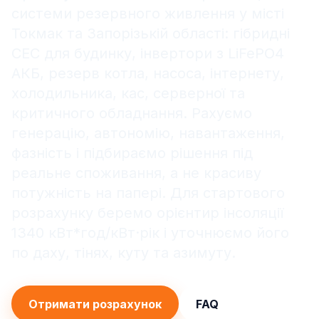
системи резервного живлення у місті
Токмак та Запорізькій області: гібридні
СЕС для будинку, інвертори з LiFePO4
АКБ, резерв котла, насоса, інтернету,
холодильника, кас, серверної та
критичного обладнання. Рахуємо
генерацію, автономію, навантаження,
фазність і підбираємо рішення під
реальне споживання, а не красиву
потужність на папері. Для стартового
розрахунку беремо орієнтир інсоляції
1340 кВт*год/кВт·рік і уточнюємо його
по даху, тінях, куту та азимуту.
Отримати розрахунок
FAQ