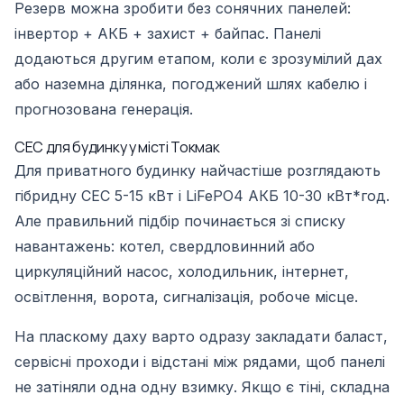
Резерв можна зробити без сонячних панелей:
інвертор + АКБ + захист + байпас. Панелі
додаються другим етапом, коли є зрозумілий дах
або наземна ділянка, погоджений шлях кабелю і
прогнозована генерація.
СЕС для будинку у місті Токмак
Для приватного будинку найчастіше розглядають
гібридну СЕС 5-15 кВт і LiFePO4 АКБ 10-30 кВт*год.
Але правильний підбір починається зі списку
навантажень: котел, свердловинний або
циркуляційний насос, холодильник, інтернет,
освітлення, ворота, сигналізація, робоче місце.
На пласкому даху варто одразу закладати баласт,
сервісні проходи і відстані між рядами, щоб панелі
не затіняли одна одну взимку. Якщо є тіні, складна