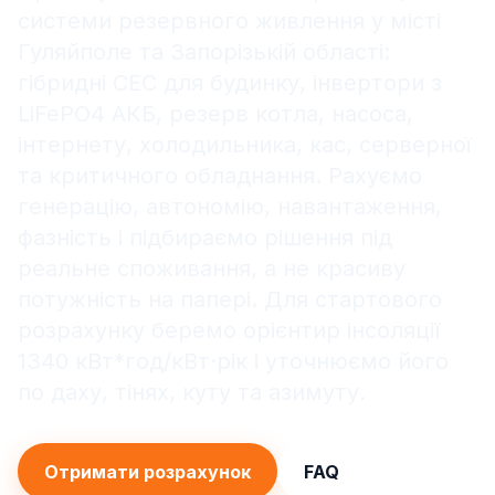
системи резервного живлення у місті
Гуляйполе та Запорізькій області:
гібридні СЕС для будинку, інвертори з
LiFePO4 АКБ, резерв котла, насоса,
інтернету, холодильника, кас, серверної
та критичного обладнання. Рахуємо
генерацію, автономію, навантаження,
фазність і підбираємо рішення під
реальне споживання, а не красиву
потужність на папері. Для стартового
розрахунку беремо орієнтир інсоляції
1340 кВт*год/кВт·рік і уточнюємо його
по даху, тінях, куту та азимуту.
Отримати розрахунок
FAQ