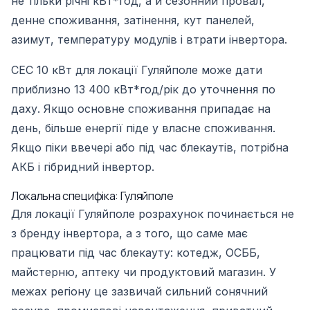
не тільки річні кВт*год, а й сезонний провал,
денне споживання, затінення, кут панелей,
азимут, температуру модулів і втрати інвертора.
СЕС 10 кВт для локації Гуляйполе може дати
приблизно 13 400 кВт*год/рік до уточнення по
даху. Якщо основне споживання припадає на
день, більше енергії піде у власне споживання.
Якщо піки ввечері або під час блекаутів, потрібна
АКБ і гібридний інвертор.
Локальна специфіка: Гуляйполе
Для локації Гуляйполе розрахунок починається не
з бренду інвертора, а з того, що саме має
працювати під час блекауту: котедж, ОСББ,
майстерню, аптеку чи продуктовий магазин. У
межах регіону це зазвичай сильний сонячний