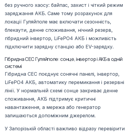
без ручного хаосу: байпас, захист і чіткий режим
заряджання АКБ. Саме тому розрахунок для
локації Гуляйполе має включати сезонність,
блекаути, денне споживання, нічний резерв,
гібридний інвертор, LiFePO4 АКБ і можливість
підключити зарядну станцію або EV-зарядку.
Гібридна СЕС Гуляйполе: сонце, інвертор і АКБ в одній
системі
Гібридна СЕС поєднує сонячні панелі, інвертор,
LiFePO4 АКБ, автоматику перемикання і резервні
лінії. У нормальній схемі сонце закриває денне
споживання, АКБ підтримує критичні
навантаження, а мережа або генератор
залишаються допоміжним джерелом.
У Запорізькій області важливо відразу перевірити