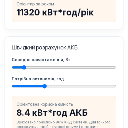
Орієнтир за роком
11320 кВт*год/рік
Швидкий розрахунок АКБ
Середнє навантаження, Вт
Потрібна автономія, год
Орієнтовна корисна ємність
8.4 кВт*год АКБ
Враховано приблизно 86% ККД системи. Для точного
розрахунку потрібні пускові струми і фото щита.