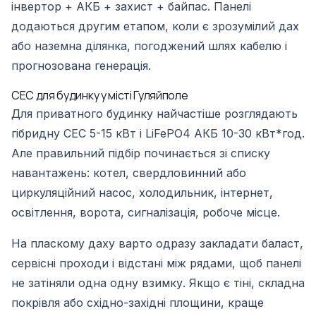
інвертор + АКБ + захист + байпас. Панелі
додаються другим етапом, коли є зрозумілий дах
або наземна ділянка, погоджений шлях кабелю і
прогнозована генерація.
СЕС для будинку у місті Гуляйполе
Для приватного будинку найчастіше розглядають
гібридну СЕС 5-15 кВт і LiFePO4 АКБ 10-30 кВт*год.
Але правильний підбір починається зі списку
навантажень: котел, свердловинний або
циркуляційний насос, холодильник, інтернет,
освітлення, ворота, сигналізація, робоче місце.
На пласкому даху варто одразу закладати баласт,
сервісні проходи і відстані між рядами, щоб панелі
не затіняли одна одну взимку. Якщо є тіні, складна
покрівля або східно-західні площини, краще