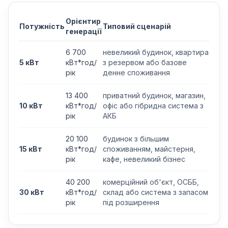
Орієнтир
Потужність
Типовий сценарій
генерації
6 700
невеликий будинок, квартира
5 кВт
кВт*год/
з резервом або базове
рік
денне споживання
13 400
приватний будинок, магазин,
10 кВт
кВт*год/
офіс або гібридна система з
рік
АКБ
20 100
будинок з більшим
15 кВт
кВт*год/
споживанням, майстерня,
рік
кафе, невеликий бізнес
40 200
комерційний об'єкт, ОСББ,
30 кВт
кВт*год/
склад або система з запасом
рік
під розширення