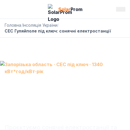
Solar
Prom
Головна
/
Інсоляція України
/
СЕС Гуляйполе під ключ: сонячні електростанції
Запорізька область · СЕС під ключ · 1340
кВт*год/кВт·рік
СЕС Гуляйполе: сонячна
електростанція під ключ,
АКБ і резервне живлення
Проєктуємо сонячні електростанції та