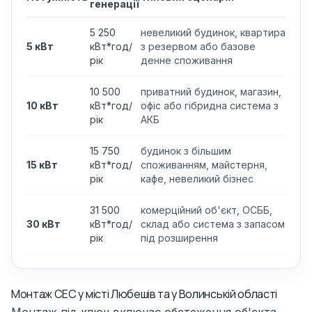
генерації
5 250
невеликий будинок, квартира
5 кВт
кВт*год/
з резервом або базове
рік
денне споживання
10 500
приватний будинок, магазин,
10 кВт
кВт*год/
офіс або гібридна система з
рік
АКБ
15 750
будинок з більшим
15 кВт
кВт*год/
споживанням, майстерня,
рік
кафе, невеликий бізнес
31 500
комерційний об'єкт, ОСББ,
30 кВт
кВт*год/
склад або система з запасом
рік
під розширення
Монтаж СЕС у місті Любешів та у Волинській області