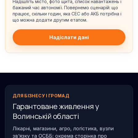
Надішліть місто, фото щита, список навантажень і
бажаний час автономії. Повернемо сценарій: що
працює, скільки годин, яка СЕС або АКБ потрібна і
що можна додати другим етапом.
Надіслати дані
ДЛЯ БІЗНЕСУ І ГРОМАД
Гарантоване живлення у
Волинській області
Лікарні, магазини, агро, логістика, вузли
звʼязку та ОСББ: окрема сторінка про