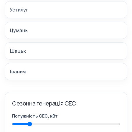
Устилуг
Цумань
Шацьк
Іваничі
Сезонна генерація СЕС
Потужність СЕС, кВт