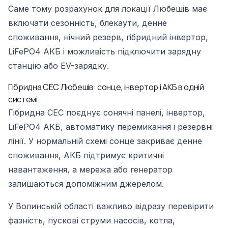
Саме тому розрахунок для локації Любешів має
включати сезонність, блекаути, денне
споживання, нічний резерв, гібридний інвертор,
LiFePO4 АКБ і можливість підключити зарядну
станцію або EV-зарядку.
Гібридна СЕС Любешів: сонце, інвертор і АКБ в одній
системі
Гібридна СЕС поєднує сонячні панелі, інвертор,
LiFePO4 АКБ, автоматику перемикання і резервні
лінії. У нормальній схемі сонце закриває денне
споживання, АКБ підтримує критичні
навантаження, а мережа або генератор
залишаються допоміжним джерелом.
У Волинській області важливо відразу перевірити
фазність, пускові струми насосів, котла,