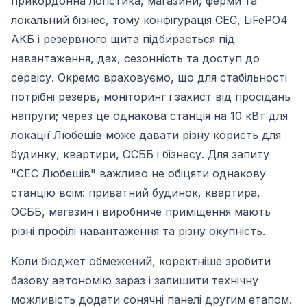
прикордонна логістика, магазини, ферми та
локальний бізнес, тому конфігурація СЕС, LiFePO4
АКБ і резервного щита підбирається під
навантаження, дах, сезонність та доступ до
сервісу. Окремо враховуємо, що для стабільності
потрібні резерв, моніторинг і захист від просідань
напруги; через це однакова станція на 10 кВт для
локації Любешів може давати різну користь для
будинку, квартири, ОСББ і бізнесу. Для запиту
"СЕС Любешів" важливо не обіцяти однакову
станцію всім: приватний будинок, квартира,
ОСББ, магазин і виробниче приміщення мають
різні профілі навантаження та різну окупність.
Коли бюджет обмежений, коректніше зробити
базову автономію зараз і залишити технічну
можливість додати сонячні панелі другим етапом.