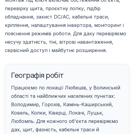
Монтаж під ключ включає обстеження об'єкта,
перевірку щита, проєктну логіку, підбір
обладнання, захист DC/AC, кабельні траси,
кріплення, налаштування інвертора, моніторинг і
пояснення режимів роботи. Для даху перевіряємо
несучу здатність, тіні, вітрові навантаження,
сервісний доступ і майбутнє розширення.
Географія робіт
Працюємо по локації Любешів, у Волинській
області та найближчих населених пунктах:
Володимир, Горохів, Камінь-Каширський,
Ковель, Колки, Ківерці, Локачі, Луцьк,
Любомль. Для кожного об'єкта перевіряємо
дах, щит, фазність, кабельні траси й