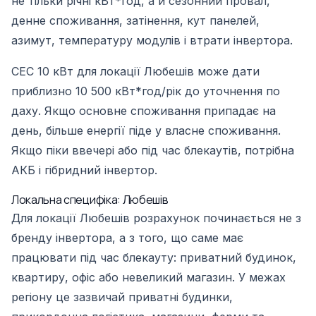
не тільки річні кВт*год, а й сезонний провал,
денне споживання, затінення, кут панелей,
азимут, температуру модулів і втрати інвертора.
СЕС 10 кВт для локації Любешів може дати
приблизно 10 500 кВт*год/рік до уточнення по
даху. Якщо основне споживання припадає на
день, більше енергії піде у власне споживання.
Якщо піки ввечері або під час блекаутів, потрібна
АКБ і гібридний інвертор.
Локальна специфіка: Любешів
Для локації Любешів розрахунок починається не з
бренду інвертора, а з того, що саме має
працювати під час блекауту: приватний будинок,
квартиру, офіс або невеликий магазин. У межах
регіону це зазвичай приватні будинки,