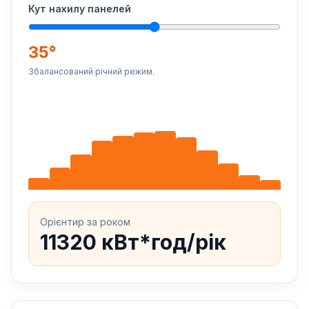
Кут нахилу панелей
35°
Збалансований річний режим.
Орієнтир за роком
11320 кВт*год/рік