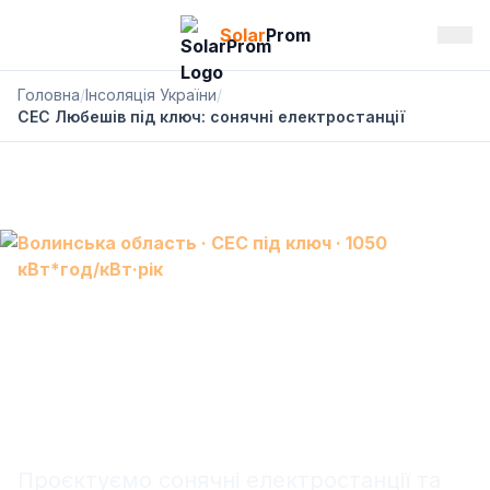
Solar
Prom
Головна
/
Інсоляція України
/
СЕС Любешів під ключ: сонячні електростанції
Волинська область · СЕС під ключ · 1050
кВт*год/кВт·рік
СЕС Любешів: сонячна
електростанція під ключ,
АКБ і резервне живлення
Проєктуємо сонячні електростанції та