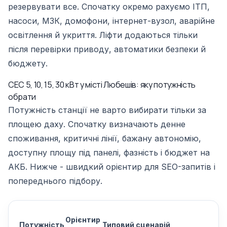
резервувати все. Спочатку окремо рахуємо ІТП,
насоси, МЗК, домофони, інтернет-вузол, аварійне
освітлення й укриття. Ліфти додаються тільки
після перевірки приводу, автоматики безпеки й
бюджету.
СЕС 5, 10, 15, 30 кВт у місті Любешів: яку потужність
обрати
Потужність станції не варто вибирати тільки за
площею даху. Спочатку визначають денне
споживання, критичні лінії, бажану автономію,
доступну площу під панелі, фазність і бюджет на
АКБ. Нижче - швидкий орієнтир для SEO-запитів і
попереднього підбору.
Орієнтир
Потужність
Типовий сценарій