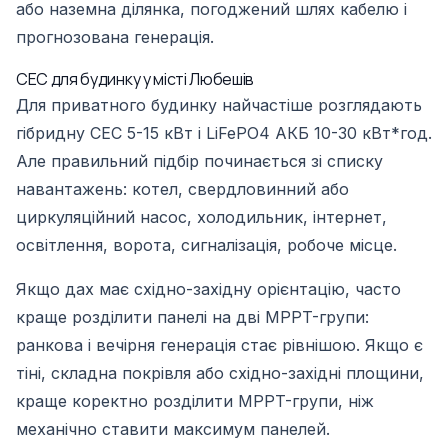
або наземна ділянка, погоджений шлях кабелю і
прогнозована генерація.
СЕС для будинку у місті Любешів
Для приватного будинку найчастіше розглядають
гібридну СЕС 5-15 кВт і LiFePO4 АКБ 10-30 кВт*год.
Але правильний підбір починається зі списку
навантажень: котел, свердловинний або
циркуляційний насос, холодильник, інтернет,
освітлення, ворота, сигналізація, робоче місце.
Якщо дах має східно-західну орієнтацію, часто
краще розділити панелі на дві MPPT-групи:
ранкова і вечірня генерація стає рівнішою. Якщо є
тіні, складна покрівля або східно-західні площини,
краще коректно розділити MPPT-групи, ніж
механічно ставити максимум панелей.