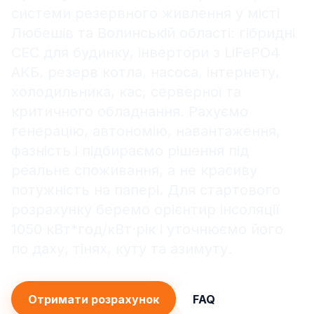
системи резервного живлення у місті
Любешів та Волинській області: гібридні
СЕС для будинку, інвертори з LiFePO4
АКБ, резерв котла, насоса, інтернету,
холодильника, кас, серверної та
критичного обладнання. Рахуємо
генерацію, автономію, навантаження,
фазність і підбираємо рішення під
реальне споживання, а не красиву
потужність на папері. Для стартового
розрахунку беремо орієнтир інсоляції
1050 кВт*год/кВт·рік і уточнюємо його
по даху, тінях, куту та азимуту.
Отримати розрахунок
FAQ