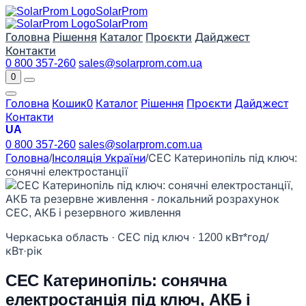
Solar
Prom
Solar
Prom
Головна
Рішення
Каталог
Проєкти
Дайджест
Контакти
0 800 357-260
sales@solarprom.com.ua
0
Головна
Кошик
0
Каталог
Рішення
Проєкти
Дайджест
Контакти
UA
0 800 357-260
sales@solarprom.com.ua
Головна
/
Інсоляція України
/
СЕС Катеринопіль під ключ:
сонячні електростанції
Черкаська область · СЕС під ключ · 1200 кВт*год/
кВт·рік
СЕС Катеринопіль: сонячна
електростанція під ключ, АКБ і