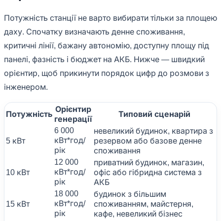
Потужність станції не варто вибирати тільки за площею
даху. Спочатку визначають денне споживання,
критичні лінії, бажану автономію, доступну площу під
панелі, фазність і бюджет на АКБ. Нижче — швидкий
орієнтир, щоб прикинути порядок цифр до розмови з
інженером.
Орієнтир
Потужність
Типовий сценарій
генерації
6 000
невеликий будинок, квартира з
кВт*год/
5 кВт
резервом або базове денне
рік
споживання
12 000
приватний будинок, магазин,
кВт*год/
10 кВт
офіс або гібридна система з
рік
АКБ
18 000
будинок з більшим
кВт*год/
15 кВт
споживанням, майстерня,
рік
кафе, невеликий бізнес