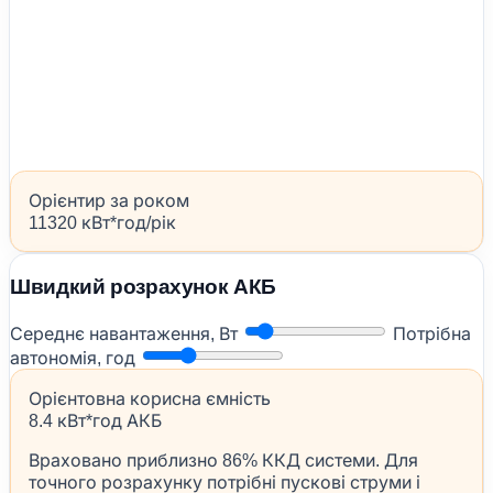
Орієнтир за роком
11320 кВт*год/рік
Швидкий розрахунок АКБ
Середнє навантаження, Вт
Потрібна
автономія, год
Орієнтовна корисна ємність
8.4 кВт*год АКБ
Враховано приблизно 86% ККД системи. Для
точного розрахунку потрібні пускові струми і