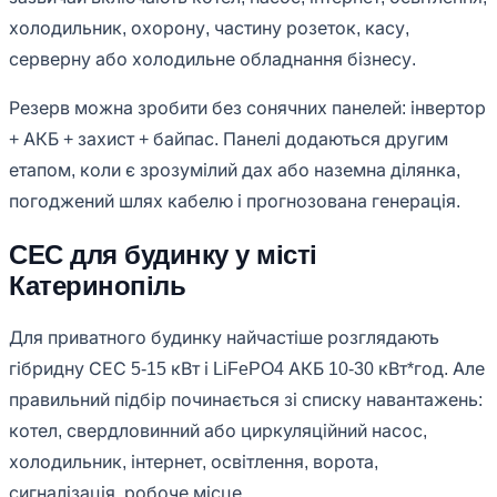
холодильник, охорону, частину розеток, касу,
серверну або холодильне обладнання бізнесу.
Резерв можна зробити без сонячних панелей: інвертор
+ АКБ + захист + байпас. Панелі додаються другим
етапом, коли є зрозумілий дах або наземна ділянка,
погоджений шлях кабелю і прогнозована генерація.
СЕС для будинку у місті
Катеринопіль
Для приватного будинку найчастіше розглядають
гібридну СЕС 5-15 кВт і LiFePO4 АКБ 10-30 кВт*год. Але
правильний підбір починається зі списку навантажень:
котел, свердловинний або циркуляційний насос,
холодильник, інтернет, освітлення, ворота,
сигналізація, робоче місце.