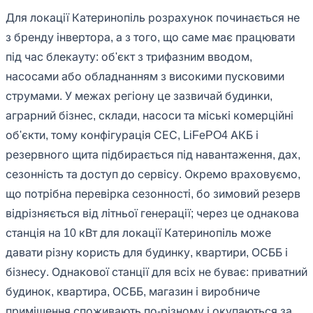
Для локації Катеринопіль розрахунок починається не
з бренду інвертора, а з того, що саме має працювати
під час блекауту: об'єкт з трифазним вводом,
насосами або обладнанням з високими пусковими
струмами. У межах регіону це зазвичай будинки,
аграрний бізнес, склади, насоси та міські комерційні
об'єкти, тому конфігурація СЕС, LiFePO4 АКБ і
резервного щита підбирається під навантаження, дах,
сезонність та доступ до сервісу. Окремо враховуємо,
що потрібна перевірка сезонності, бо зимовий резерв
відрізняється від літньої генерації; через це однакова
станція на 10 кВт для локації Катеринопіль може
давати різну користь для будинку, квартири, ОСББ і
бізнесу. Однакової станції для всіх не буває: приватний
будинок, квартира, ОСББ, магазин і виробниче
приміщення споживають по-різному і окупаються за