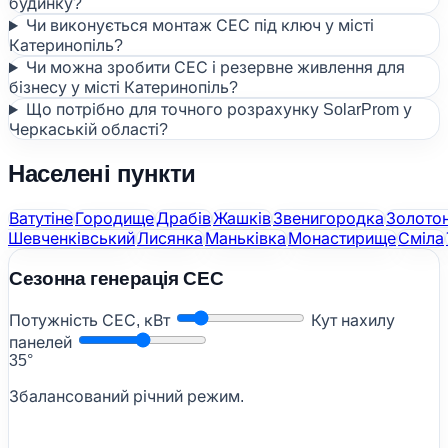
будинку?
Чи виконується монтаж СЕС під ключ у місті
Катеринопіль?
Чи можна зробити СЕС і резервне живлення для
бізнесу у місті Катеринопіль?
Що потрібно для точного розрахунку SolarProm у
Черкаській області?
Населені пункти
Ватутіне
Городище
Драбів
Жашків
Звенигородка
Золото
Шевченківський
Лисянка
Маньківка
Монастирище
Сміла
Сезонна генерація СЕС
Потужність СЕС, кВт
Кут нахилу
панелей
35°
Збалансований річний режим.