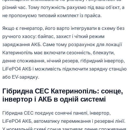
різний час. Тому потужність рахуємо під ваш об'єкт, а
не пропонуємо типовий комплект із прайса.
Якщо є генератор, його варто інтегрувати в схему без
ручного хаосу: байпас, захист і чіткий режим
заряджання АКБ. Саме тому розрахунок для локації
Катеринопіль має включати сезонність, блекаути,
денне споживання, нічний резерв, гібридний інвертор,
LiFePO4 АКБ і можливість підключити зарядну станцію
або EV-зарядку.
Гібридна СЕС Катеринопіль: сонце,
інвертор і АКБ в одній системі
Гібридна СЕС поєднує сонячні панелі, інвертор,
LiFePO4 АКБ, автоматику перемикання і резервні лінії.
У нормальній схемі сонце закриває денне споживання,