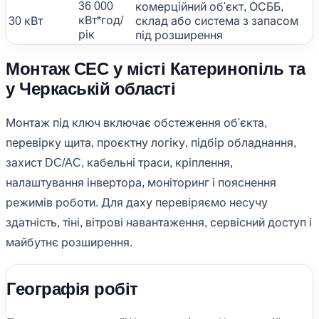
36 000
комерційний об'єкт, ОСББ,
кВт*год/
30 кВт
склад або система з запасом
рік
під розширення
Монтаж СЕС у місті Катеринопіль та
у Черкаській області
Монтаж під ключ включає обстеження об'єкта,
перевірку щита, проєктну логіку, підбір обладнання,
захист DC/AC, кабельні траси, кріплення,
налаштування інвертора, моніторинг і пояснення
режимів роботи. Для даху перевіряємо несучу
здатність, тіні, вітрові навантаження, сервісний доступ і
майбутнє розширення.
Географія робіт