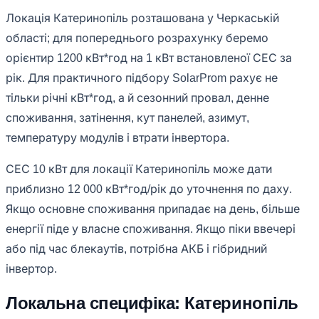
Локація Катеринопіль розташована у Черкаській
області; для попереднього розрахунку беремо
орієнтир 1200 кВт*год на 1 кВт встановленої СЕС за
рік. Для практичного підбору SolarProm рахує не
тільки річні кВт*год, а й сезонний провал, денне
споживання, затінення, кут панелей, азимут,
температуру модулів і втрати інвертора.
СЕС 10 кВт для локації Катеринопіль може дати
приблизно 12 000 кВт*год/рік до уточнення по даху.
Якщо основне споживання припадає на день, більше
енергії піде у власне споживання. Якщо піки ввечері
або під час блекаутів, потрібна АКБ і гібридний
інвертор.
Локальна специфіка: Катеринопіль