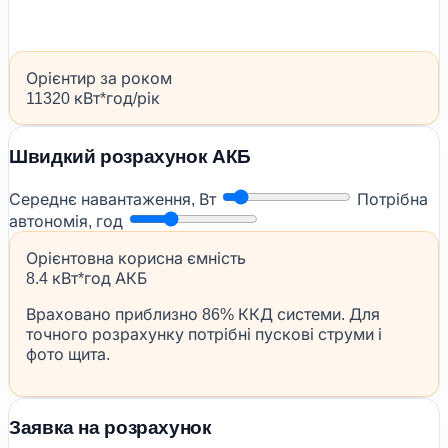
Орієнтир за роком
11320 кВт*год/рік
Швидкий розрахунок АКБ
Середнє навантаження, Вт
Потрібна
автономія, год
Орієнтовна корисна ємність
8.4 кВт*год АКБ
Враховано приблизно 86% ККД системи. Для
точного розрахунку потрібні пускові струми і
фото щита.
Заявка на розрахунок