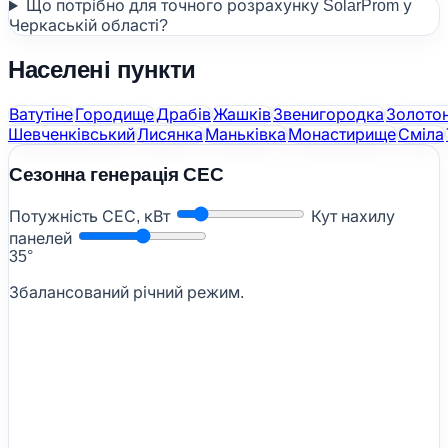
Що потрібно для точного розрахунку SolarProm у
Черкаській області?
Населені пункти
Ватутіне
Городище
Драбів
Жашків
Звенигородка
Золото
Шевченківський
Лисянка
Маньківка
Монастирище
Сміла
Сезонна генерація СЕС
Потужність СЕС, кВт
Кут нахилу
панелей
35°
Збалансований річний режим.