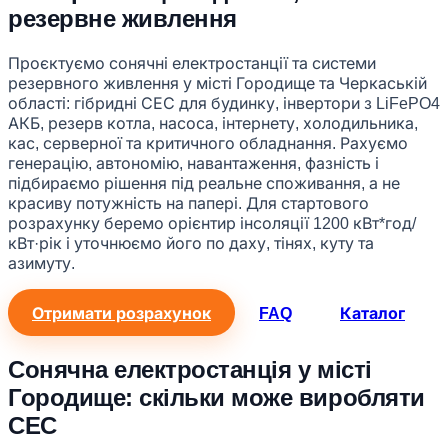
резервне живлення
Проєктуємо сонячні електростанції та системи
резервного живлення у місті Городище та Черкаській
області: гібридні СЕС для будинку, інвертори з LiFePO4
АКБ, резерв котла, насоса, інтернету, холодильника,
кас, серверної та критичного обладнання. Рахуємо
генерацію, автономію, навантаження, фазність і
підбираємо рішення під реальне споживання, а не
красиву потужність на папері. Для стартового
розрахунку беремо орієнтир інсоляції 1200 кВт*год/
кВт·рік і уточнюємо його по даху, тінях, куту та
азимуту.
Отримати розрахунок
FAQ
Каталог
Сонячна електростанція у місті
Городище: скільки може виробляти
СЕС