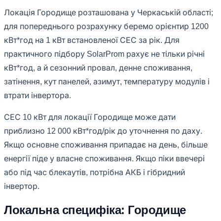
Локація Городище розташована у Черкаській області;
для попереднього розрахунку беремо орієнтир 1200
кВт*год на 1 кВт встановленої СЕС за рік. Для
практичного підбору SolarProm рахує не тільки річні
кВт*год, а й сезонний провал, денне споживання,
затінення, кут панелей, азимут, температуру модулів і
втрати інвертора.
СЕС 10 кВт для локації Городище може дати
приблизно 12 000 кВт*год/рік до уточнення по даху.
Якщо основне споживання припадає на день, більше
енергії піде у власне споживання. Якщо піки ввечері
або під час блекаутів, потрібна АКБ і гібридний
інвертор.
Локальна специфіка: Городище