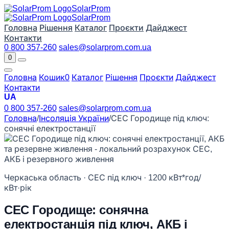
Solar
Prom
Solar
Prom
Головна
Рішення
Каталог
Проєкти
Дайджест
Контакти
0 800 357-260
sales@solarprom.com.ua
0
Головна
Кошик
0
Каталог
Рішення
Проєкти
Дайджест
Контакти
UA
0 800 357-260
sales@solarprom.com.ua
Головна
/
Інсоляція України
/
СЕС Городище під ключ:
сонячні електростанції
Черкаська область · СЕС під ключ · 1200 кВт*год/
кВт·рік
СЕС Городище: сонячна
електростанція під ключ, АКБ і