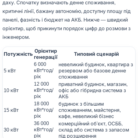
даху. Спочатку визначають денне споживання,
критичні лінії, бажану автономію, доступну площу під
панелі, фазність і бюджет на АКБ. Нижче — швидкий
орієнтир, щоб прикинути порядок цифр до розмови з
інженером.
Орієнтир
Потужність
Типовий сценарій
генерації
6 000
невеликий будинок, квартира з
кВт*год/
5 кВт
резервом або базове денне
рік
споживання
12 000
приватний будинок, магазин,
кВт*год/
10 кВт
офіс або гібридна система з
рік
АКБ
18 000
будинок з більшим
кВт*год/
15 кВт
споживанням, майстерня,
рік
кафе, невеликий бізнес
36 000
комерційний об'єкт, ОСББ,
кВт*год/
30 кВт
склад або система з запасом
рік
під розширення