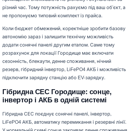
різний час. Тому потужність рахуємо під ваш об'єкт, а
не пропонуємо типовий комплект із прайса.
Коли бюджет обмежений, коректніше зробити базову
автономію зараз і залишити технічну можливість
додати сонячні панелі другим етапом. Саме тому
розрахунок для локації Городище має включати
сезонність, блекаути, денне споживання, нічний
резерв, гібридний інвертор, LiFePO4 АКБ і можливість
підключити зарядну станцію або EV-зарядку.
Гібридна СЕС Городище: сонце,
інвертор і АКБ в одній системі
Гібридна СЕС поєднує сонячні панелі, інвертор,
LiFePO4 АКБ, автоматику перемикання і резервні лінії.
У нормальній схемі сонце закриває денне споживання,