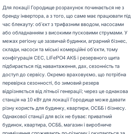
Для локації Городище розрахунок починається не з
бренду інвертора, а з того, що саме має працювати під
час блекауту: об'єкт з трифазним вводом, насосами
або обладнанням з високими пусковими струмами. У
межах регіону це зазвичай будинки, аграрний бізнес,
склади, насоси та міські комерційні об'єкти, тому
конфігурація СЕС, LiFePO4 АКБ і резервного щита
підбирається під навантаження, дах, сезонність та
доступ до сервісу. Окремо враховуємо, що потрібна
перевірка сезонності, бо зимовий резерв
відрізняється від літньої генерації; через це однакова
станція на 10 кВт для локації Городище може давати
різну користь для будинку, квартири, ОСББ і бізнесу.
Однакової станції для всіх не буває: приватний
будинок, квартира, ОСББ, магазин і виробниче
приміщення споживають по-різному і окупаються за