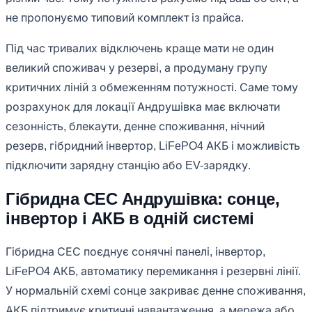
не пропонуємо типовий комплект із прайса.
Під час тривалих відключень краще мати не один
великий споживач у резерві, а продуману групу
критичних ліній з обмеженням потужності. Саме тому
розрахунок для локації Андрушівка має включати
сезонність, блекаути, денне споживання, нічний
резерв, гібридний інвертор, LiFePO4 АКБ і можливість
підключити зарядну станцію або EV-зарядку.
Гібридна СЕС Андрушівка: сонце,
інвертор і АКБ в одній системі
Гібридна СЕС поєднує сонячні панелі, інвертор,
LiFePO4 АКБ, автоматику перемикання і резервні лінії.
У нормальній схемі сонце закриває денне споживання,
АКБ підтримує критичні навантаження, а мережа або