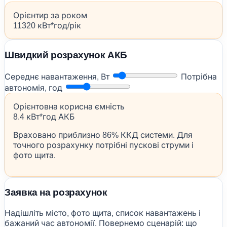
Орієнтир за роком
11320 кВт*год/рік
Швидкий розрахунок АКБ
Середнє навантаження, Вт
Потрібна
автономія, год
Орієнтовна корисна ємність
8.4 кВт*год АКБ
Враховано приблизно 86% ККД системи. Для
точного розрахунку потрібні пускові струми і
фото щита.
Заявка на розрахунок
Надішліть місто, фото щита, список навантажень і
бажаний час автономії. Повернемо сценарій: що