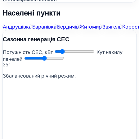
Населені пункти
Андрушівка
Баранівка
Бердичів
Житомир
Звягель
Корос
Сезонна генерація СЕС
Потужність СЕС, кВт
Кут нахилу
панелей
35°
Збалансований річний режим.