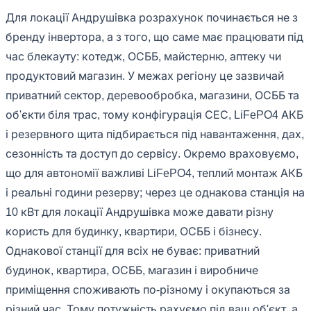
Для локації Андрушівка розрахунок починається не з
бренду інвертора, а з того, що саме має працювати під
час блекауту: котедж, ОСББ, майстерню, аптеку чи
продуктовий магазин. У межах регіону це зазвичай
приватний сектор, деревообробка, магазини, ОСББ та
об'єкти біля трас, тому конфігурація СЕС, LiFePO4 АКБ
і резервного щита підбирається під навантаження, дах,
сезонність та доступ до сервісу. Окремо враховуємо,
що для автономії важливі LiFePO4, теплий монтаж АКБ
і реальні години резерву; через це однакова станція на
10 кВт для локації Андрушівка може давати різну
користь для будинку, квартири, ОСББ і бізнесу.
Однакової станції для всіх не буває: приватний
будинок, квартира, ОСББ, магазин і виробниче
приміщення споживають по-різному і окупаються за
різний час. Тому потужність рахуємо під ваш об'єкт, а