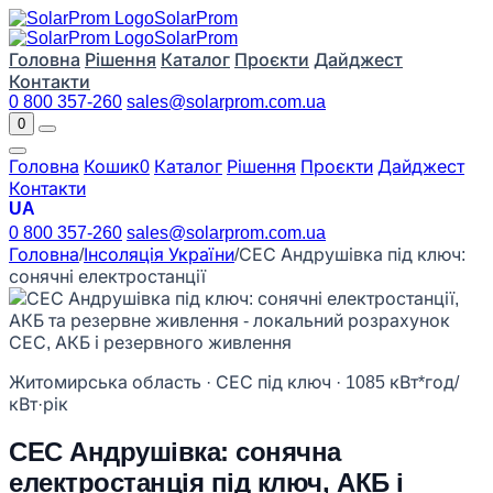
Solar
Prom
Solar
Prom
Головна
Рішення
Каталог
Проєкти
Дайджест
Контакти
0 800 357-260
sales@solarprom.com.ua
0
Головна
Кошик
0
Каталог
Рішення
Проєкти
Дайджест
Контакти
UA
0 800 357-260
sales@solarprom.com.ua
Головна
/
Інсоляція України
/
СЕС Андрушівка під ключ:
сонячні електростанції
Житомирська область · СЕС під ключ · 1085 кВт*год/
кВт·рік
СЕС Андрушівка: сонячна
електростанція під ключ, АКБ і