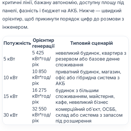
критичні лінії, бажану автономію, доступну площу під
панелі, фазність і бюджет на АКБ. Нижче — швидкий
орієнтир, щоб прикинути порядок цифр до розмови з
інженером.
Орієнтир
Потужність
Типовий сценарій
генерації
5 425
невеликий будинок, квартира з
кВт*год/
5 кВт
резервом або базове денне
рік
споживання
10 850
приватний будинок, магазин,
кВт*год/
10 кВт
офіс або гібридна система з
рік
АКБ
16 275
будинок з більшим
кВт*год/
15 кВт
споживанням, майстерня,
рік
кафе, невеликий бізнес
32 550
комерційний об'єкт, ОСББ,
кВт*год/
30 кВт
склад або система з запасом
рік
під розширення