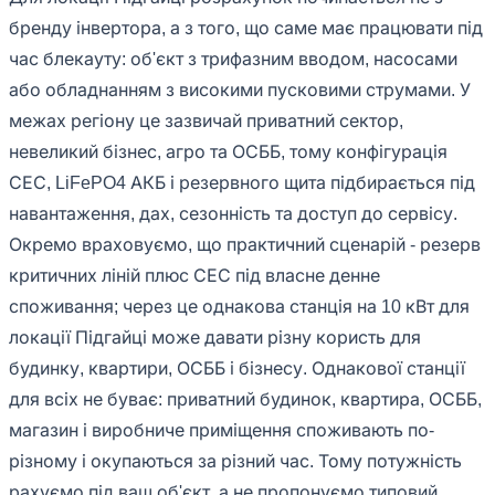
бренду інвертора, а з того, що саме має працювати під
час блекауту: об'єкт з трифазним вводом, насосами
або обладнанням з високими пусковими струмами. У
межах регіону це зазвичай приватний сектор,
невеликий бізнес, агро та ОСББ, тому конфігурація
СЕС, LiFePO4 АКБ і резервного щита підбирається під
навантаження, дах, сезонність та доступ до сервісу.
Окремо враховуємо, що практичний сценарій - резерв
критичних ліній плюс СЕС під власне денне
споживання; через це однакова станція на 10 кВт для
локації Підгайці може давати різну користь для
будинку, квартири, ОСББ і бізнесу. Однакової станції
для всіх не буває: приватний будинок, квартира, ОСББ,
магазин і виробниче приміщення споживають по-
різному і окупаються за різний час. Тому потужність
рахуємо під ваш об'єкт, а не пропонуємо типовий