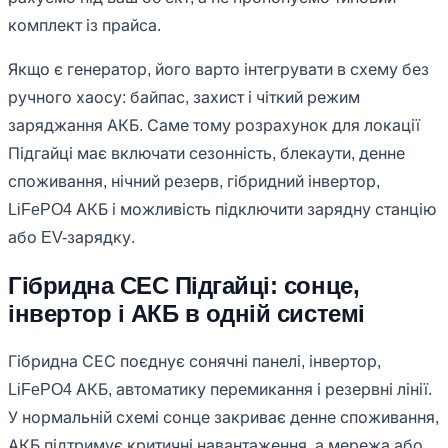
комплект із прайса.
Якщо є генератор, його варто інтегрувати в схему без
ручного хаосу: байпас, захист і чіткий режим
заряджання АКБ. Саме тому розрахунок для локації
Підгайці має включати сезонність, блекаути, денне
споживання, нічний резерв, гібридний інвертор,
LiFePO4 АКБ і можливість підключити зарядну станцію
або EV-зарядку.
Гібридна СЕС Підгайці: сонце,
інвертор і АКБ в одній системі
Гібридна СЕС поєднує сонячні панелі, інвертор,
LiFePO4 АКБ, автоматику перемикання і резервні лінії.
У нормальній схемі сонце закриває денне споживання,
АКБ підтримує критичні навантаження, а мережа або