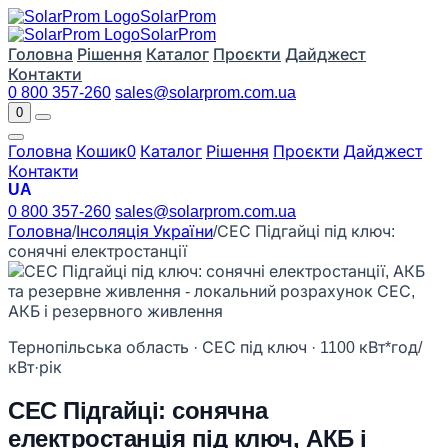
Solar
Prom
Solar
Prom
Головна
Рішення
Каталог
Проєкти
Дайджест
Контакти
0 800 357-260
sales@solarprom.com.ua
0
Головна
Кошик
0
Каталог
Рішення
Проєкти
Дайджест
Контакти
UA
0 800 357-260
sales@solarprom.com.ua
Головна
/
Інсоляція України
/
СЕС Підгайці під ключ:
сонячні електростанції
Тернопільська область · СЕС під ключ · 1100 кВт*год/
кВт·рік
СЕС Підгайці: сонячна
електростанція під ключ, АКБ і