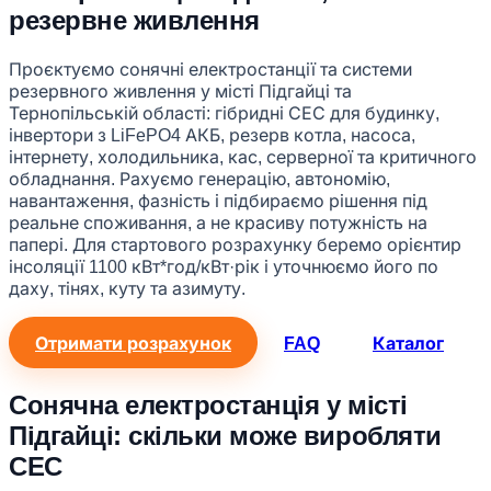
резервне живлення
Проєктуємо сонячні електростанції та системи
резервного живлення у місті Підгайці та
Тернопільській області: гібридні СЕС для будинку,
інвертори з LiFePO4 АКБ, резерв котла, насоса,
інтернету, холодильника, кас, серверної та критичного
обладнання. Рахуємо генерацію, автономію,
навантаження, фазність і підбираємо рішення під
реальне споживання, а не красиву потужність на
папері. Для стартового розрахунку беремо орієнтир
інсоляції 1100 кВт*год/кВт·рік і уточнюємо його по
даху, тінях, куту та азимуту.
Отримати розрахунок
FAQ
Каталог
Сонячна електростанція у місті
Підгайці: скільки може виробляти
СЕС