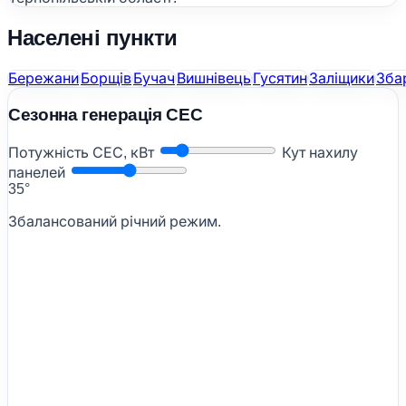
Населені пункти
Бережани
Борщів
Бучач
Вишнівець
Гусятин
Заліщики
Зба
Сезонна генерація СЕС
Потужність СЕС, кВт
Кут нахилу
панелей
35°
Збалансований річний режим.