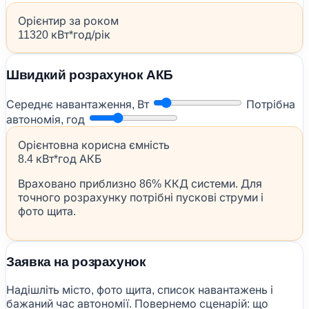
Орієнтир за роком
11320 кВт*год/рік
Швидкий розрахунок АКБ
Середнє навантаження, Вт
Потрібна
автономія, год
Орієнтовна корисна ємність
8.4 кВт*год АКБ
Враховано приблизно 86% ККД системи. Для
точного розрахунку потрібні пускові струми і
фото щита.
Заявка на розрахунок
Надішліть місто, фото щита, список навантажень і
бажаний час автономії. Повернемо сценарій: що