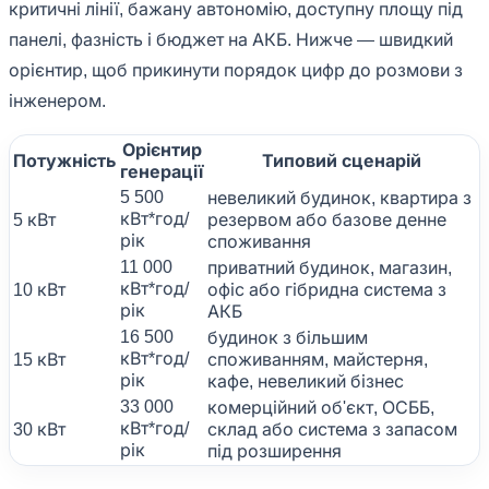
критичні лінії, бажану автономію, доступну площу під
панелі, фазність і бюджет на АКБ. Нижче — швидкий
орієнтир, щоб прикинути порядок цифр до розмови з
інженером.
Орієнтир
Потужність
Типовий сценарій
генерації
5 500
невеликий будинок, квартира з
кВт*год/
5 кВт
резервом або базове денне
рік
споживання
11 000
приватний будинок, магазин,
кВт*год/
10 кВт
офіс або гібридна система з
рік
АКБ
16 500
будинок з більшим
кВт*год/
15 кВт
споживанням, майстерня,
рік
кафе, невеликий бізнес
33 000
комерційний об'єкт, ОСББ,
кВт*год/
30 кВт
склад або система з запасом
рік
під розширення