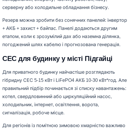
серверну або холодильне обладнання бізнесу.
Резерв можна зробити без сонячних панелей: інвертор
+ АКБ + захист + байпас. Панелі додаються другим
етапом, коли є зрозумілий дах або наземна ділянка,
погоджений шлях кабелю і прогнозована генерація.
СЕС для будинку у місті Підгайці
Для приватного будинку найчастіше розглядають
гібридну СЕС 5-15 кВт і LiFePO4 АКБ 10-30 кВт*год. Але
правильний підбір починається зі списку навантажень:
котел, свердловинний або циркуляційний насос,
холодильник, інтернет, освітлення, ворота,
сигналізація, робоче місце.
Для регіонів із помітною зимовою хмарністю важливо