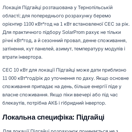
Локація Підгайці розташована у Тернопільській
області; для попереднього розрахунку беремо
орієнтир 1100 кВт*год на 1 кВт встановленої СЕС за рік.
Для практичного підбору SolarProm рахує не тільки
річні кВт*год, а й сезонний провал, денне споживання,
затінення, кут панелей, азимут, температуру модулів і
втрати інвертора.
СЕС 10 кВт для локації Підгайці може дати приблизно
11 000 кВт*год/рік до уточнення по даху. Якщо основне
споживання припадає на день, більше енергії піде у
власне споживання. Якщо піки ввечері або під час
блекаутів, потрібна АКБ і гібридний інвертор.
Локальна специфіка: Підгайці
Для локації Підгайці розрахунок починається не з