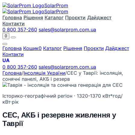
Solar
Prom
Solar
Prom
Головна
Рішення
Каталог
Проєкти
Дайджест
Контакти
0 800 357-260
sales@solarprom.com.ua
0
Головна
Кошик
0
Каталог
Рішення
Проєкти
Дайджест
Контакти
UA
0 800 357-260
sales@solarprom.com.ua
Головна
/
Інсоляція України
/
СЕС у Таврії: інсоляція,
сонячні панелі, АКБ і резерв
Історико-географічний регіон · 1320-1370 кВт*год/
кВт·рік
СЕС, АКБ і резервне живлення у
Таврії