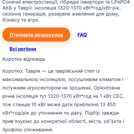
Сонячні електростанції, гібридні інвертори та LiFePO4
АКБ у Таврії: інсоляція 1320-1370 кВт*год/кВт·рік,
сезонна генерація, резервне живлення для дому,
бізнесу та агро.
Отримати розрахунок
FAQ
Всі регіони
Коротка відповідь
Коротко: Таврія — це таврійський степ із
максимальною інсоляцією, посушливим кліматом і
потужним агросектором на зрошенні. Орієнтовна
річна інсоляція тут 1320-1370 кВт*год на 1 кВт СЕС,
тож станція 10 кВт може дати приблизно 13 450
кВт*год/рік до уточнення по даху. Підбір завжди
прив'язуємо до конкретної області, міста, об'єкта і
профілю споживання.