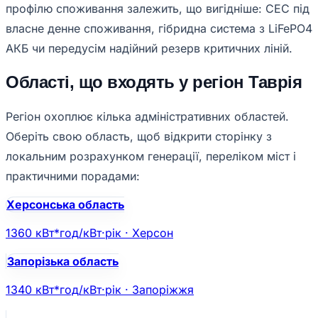
профілю споживання залежить, що вигідніше: СЕС під
власне денне споживання, гібридна система з LiFePO4
АКБ чи передусім надійний резерв критичних ліній.
Області, що входять у регіон Таврія
Регіон охоплює кілька адміністративних областей.
Оберіть свою область, щоб відкрити сторінку з
локальним розрахунком генерації, переліком міст і
практичними порадами:
Херсонська область
1360 кВт*год/кВт·рік · Херсон
Запорізька область
1340 кВт*год/кВт·рік · Запоріжжя