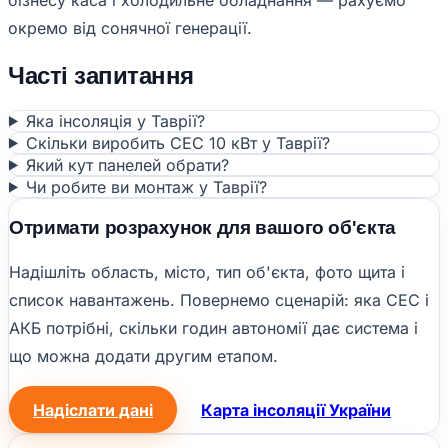
окремо від сонячної генерації.
Часті запитання
Яка інсоляція у Таврії?
Скільки виробить СЕС 10 кВт у Таврії?
Який кут панелей обрати?
Чи робите ви монтаж у Таврії?
Отримати розрахунок для вашого об'єкта
Надішліть область, місто, тип об'єкта, фото щита і
список навантажень. Повернемо сценарій: яка СЕС і
АКБ потрібні, скільки годин автономії дає система і
що можна додати другим етапом.
Надіслати дані
Карта інсоляції України