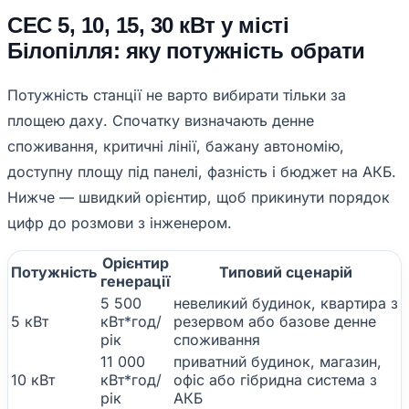
СЕС 5, 10, 15, 30 кВт у місті
Білопілля: яку потужність обрати
Потужність станції не варто вибирати тільки за
площею даху. Спочатку визначають денне
споживання, критичні лінії, бажану автономію,
доступну площу під панелі, фазність і бюджет на АКБ.
Нижче — швидкий орієнтир, щоб прикинути порядок
цифр до розмови з інженером.
Орієнтир
Потужність
Типовий сценарій
генерації
5 500
невеликий будинок, квартира з
5 кВт
кВт*год/
резервом або базове денне
рік
споживання
11 000
приватний будинок, магазин,
10 кВт
кВт*год/
офіс або гібридна система з
рік
АКБ