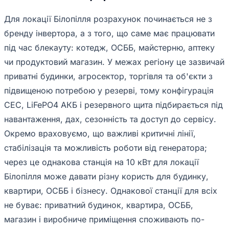
Для локації Білопілля розрахунок починається не з
бренду інвертора, а з того, що саме має працювати
під час блекауту: котедж, ОСББ, майстерню, аптеку
чи продуктовий магазин. У межах регіону це зазвичай
приватні будинки, агросектор, торгівля та об'єкти з
підвищеною потребою у резерві, тому конфігурація
СЕС, LiFePO4 АКБ і резервного щита підбирається під
навантаження, дах, сезонність та доступ до сервісу.
Окремо враховуємо, що важливі критичні лінії,
стабілізація та можливість роботи від генератора;
через це однакова станція на 10 кВт для локації
Білопілля може давати різну користь для будинку,
квартири, ОСББ і бізнесу. Однакової станції для всіх
не буває: приватний будинок, квартира, ОСББ,
магазин і виробниче приміщення споживають по-