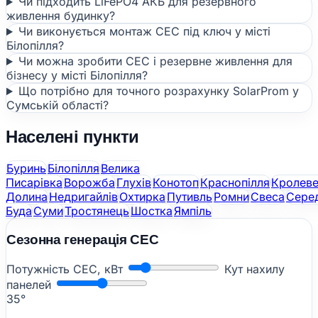
Чи підходить LiFePO4 АКБ для резервного
живлення будинку?
Чи виконується монтаж СЕС під ключ у місті
Білопілля?
Чи можна зробити СЕС і резервне живлення для
бізнесу у місті Білопілля?
Що потрібно для точного розрахунку SolarProm у
Сумській області?
Населені пункти
Буринь
Білопілля
Велика
Писарівка
Ворожба
Глухів
Конотоп
Краснопілля
Кролев
Долина
Недригайлів
Охтирка
Путивль
Ромни
Свеса
Сере
Буда
Суми
Тростянець
Шостка
Ямпіль
Сезонна генерація СЕС
Потужність СЕС, кВт
Кут нахилу
панелей
35°