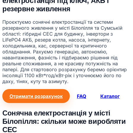
електростанція під ключ, АКБ і
резервне живлення
Проєктуємо сонячні електростанції та системи
резервного живлення у місті Білопілля та Сумській
області: гібридні СЕС для будинку, інвертори з
LiFePO4 АКБ, резерв котла, насоса, інтернету,
холодильника, кас, серверної та критичного
обладнання. Рахуємо генерацію, автономію,
навантаження, фазність і підбираємо рішення під
реальне споживання, а не красиву потужність на
папері. Для стартового розрахунку беремо орієнтир
інсоляції 1100 кВт*год/кВт·рік і уточнюємо його по
даху, тінях, куту та азимуту.
Отримати розрахунок
FAQ
Каталог
Сонячна електростанція у місті
Білопілля: скільки може виробляти
СЕС