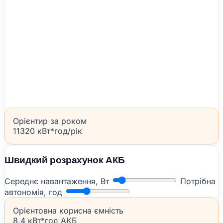
Орієнтир за роком
11320 кВт*год/рік
Швидкий розрахунок АКБ
Середнє навантаження, Вт
Потрібна
автономія, год
Орієнтовна корисна ємність
8.4 кВт*год АКБ