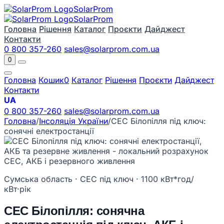
Solar
Prom
Solar
Prom
Головна
Рішення
Каталог
Проєкти
Дайджест
Контакти
0 800 357-260
sales@solarprom.com.ua
0
Головна
Кошик
0
Каталог
Рішення
Проєкти
Дайджест
Контакти
UA
0 800 357-260
sales@solarprom.com.ua
Головна
/
Інсоляція України
/
СЕС Білопілля під ключ:
сонячні електростанції
Сумська область · СЕС під ключ · 1100 кВт*год/
кВт·рік
СЕС Білопілля: сонячна