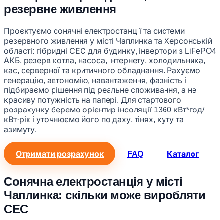
резервне живлення
Проєктуємо сонячні електростанції та системи
резервного живлення у місті Чаплинка та Херсонській
області: гібридні СЕС для будинку, інвертори з LiFePO4
АКБ, резерв котла, насоса, інтернету, холодильника,
кас, серверної та критичного обладнання. Рахуємо
генерацію, автономію, навантаження, фазність і
підбираємо рішення під реальне споживання, а не
красиву потужність на папері. Для стартового
розрахунку беремо орієнтир інсоляції 1360 кВт*год/
кВт·рік і уточнюємо його по даху, тінях, куту та
азимуту.
Отримати розрахунок
FAQ
Каталог
Сонячна електростанція у місті
Чаплинка: скільки може виробляти
СЕС