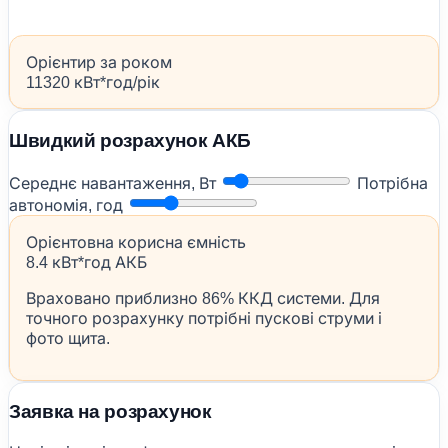
Орієнтир за роком
11320 кВт*год/рік
Швидкий розрахунок АКБ
Середнє навантаження, Вт
Потрібна
автономія, год
Орієнтовна корисна ємність
8.4 кВт*год АКБ
Враховано приблизно 86% ККД системи. Для
точного розрахунку потрібні пускові струми і
фото щита.
Заявка на розрахунок