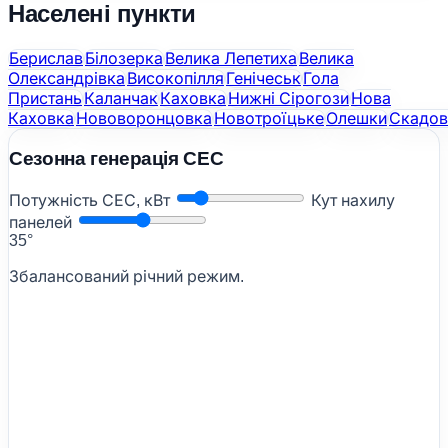
Населені пункти
Берислав
Білозерка
Велика Лепетиха
Велика
Олександрівка
Високопілля
Генічеськ
Гола
Пристань
Каланчак
Каховка
Нижні Сірогози
Нова
Каховка
Нововоронцовка
Новотроїцьке
Олешки
Скадов
Сезонна генерація СЕС
Потужність СЕС, кВт
Кут нахилу
панелей
35°
Збалансований річний режим.