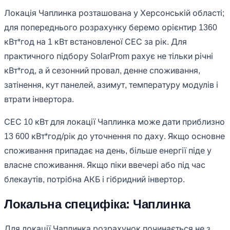
Локація Чаплинка розташована у Херсонській області;
для попереднього розрахунку беремо орієнтир 1360
кВт*год на 1 кВт встановленої СЕС за рік. Для
практичного підбору SolarProm рахує не тільки річні
кВт*год, а й сезонний провал, денне споживання,
затінення, кут панелей, азимут, температуру модулів і
втрати інвертора.
СЕС 10 кВт для локації Чаплинка може дати приблизно
13 600 кВт*год/рік до уточнення по даху. Якщо основне
споживання припадає на день, більше енергії піде у
власне споживання. Якщо піки ввечері або під час
блекаутів, потрібна АКБ і гібридний інвертор.
Локальна специфіка: Чаплинка
Для локації Чаплинка розрахунок починається не з