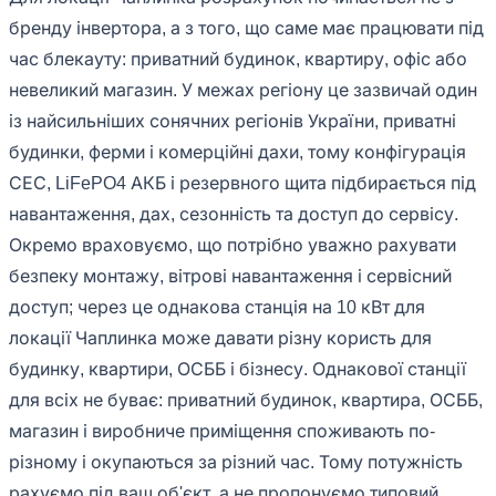
бренду інвертора, а з того, що саме має працювати під
час блекауту: приватний будинок, квартиру, офіс або
невеликий магазин. У межах регіону це зазвичай один
із найсильніших сонячних регіонів України, приватні
будинки, ферми і комерційні дахи, тому конфігурація
СЕС, LiFePO4 АКБ і резервного щита підбирається під
навантаження, дах, сезонність та доступ до сервісу.
Окремо враховуємо, що потрібно уважно рахувати
безпеку монтажу, вітрові навантаження і сервісний
доступ; через це однакова станція на 10 кВт для
локації Чаплинка може давати різну користь для
будинку, квартири, ОСББ і бізнесу. Однакової станції
для всіх не буває: приватний будинок, квартира, ОСББ,
магазин і виробниче приміщення споживають по-
різному і окупаються за різний час. Тому потужність
рахуємо під ваш об'єкт, а не пропонуємо типовий