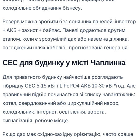
холодильне обладнання бізнесу.
Резерв можна зробити без сонячних панелей: інвертор
+ АКБ + захист + байпас. Панелі додаються другим
етапом, коли є зрозумілий дах або наземна ділянка,
погоджений шлях кабелю і прогнозована генерація.
СЕС для будинку у місті Чаплинка
Для приватного будинку найчастіше розглядають
гібридну СЕС 5-15 кВт і LiFePO4 АКБ 10-30 кВт*год. Але
правильний підбір починається зі списку навантажень:
котел, свердловинний або циркуляційний насос,
холодильник, інтернет, освітлення, ворота,
сигналізація, робоче місце.
Якщо дах має східно-західну орієнтацію, часто краще