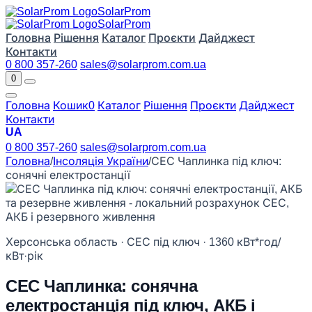
Solar
Prom
Solar
Prom
Головна
Рішення
Каталог
Проєкти
Дайджест
Контакти
0 800 357-260
sales@solarprom.com.ua
0
Головна
Кошик
0
Каталог
Рішення
Проєкти
Дайджест
Контакти
UA
0 800 357-260
sales@solarprom.com.ua
Головна
/
Інсоляція України
/
СЕС Чаплинка під ключ:
сонячні електростанції
Херсонська область · СЕС під ключ · 1360 кВт*год/
кВт·рік
СЕС Чаплинка: сонячна
електростанція під ключ, АКБ і