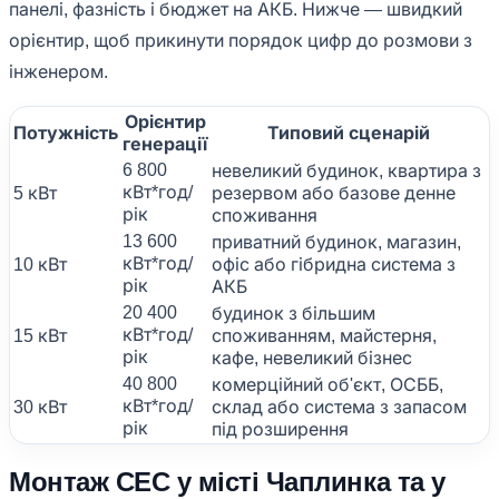
панелі, фазність і бюджет на АКБ. Нижче — швидкий
орієнтир, щоб прикинути порядок цифр до розмови з
інженером.
Орієнтир
Потужність
Типовий сценарій
генерації
6 800
невеликий будинок, квартира з
кВт*год/
5 кВт
резервом або базове денне
рік
споживання
13 600
приватний будинок, магазин,
кВт*год/
10 кВт
офіс або гібридна система з
рік
АКБ
20 400
будинок з більшим
кВт*год/
15 кВт
споживанням, майстерня,
рік
кафе, невеликий бізнес
40 800
комерційний об'єкт, ОСББ,
кВт*год/
30 кВт
склад або система з запасом
рік
під розширення
Монтаж СЕС у місті Чаплинка та у