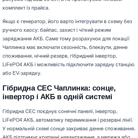
комплект із прайса.
Якщо є генератор, його варто інтегрувати в схему без
ручного хаосу: байпас, захист і чіткий режим
заряджання АКБ. Саме тому розрахунок для локації
Чаплинка має включати сезонність, блекаути, денне
споживання, нічний резерв, гібридний інвертор,
LiFePO4 АКБ і можливість підключити зарядну станцію
або EV-зарядку.
Гібридна СЕС Чаплинка: сонце,
інвертор і АКБ в одній системі
Гібридна СЕС поєднує сонячні панелі, інвертор,
LiFePO4 АКБ, автоматику перемикання і резервні лінії.
У нормальній схемі сонце закриває денне споживання,
АКБ підтримує критичні навантаження, а мережа або