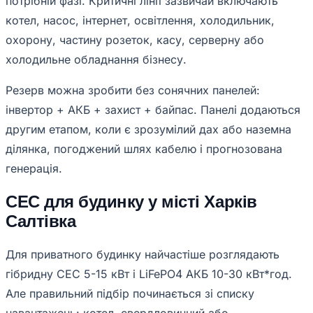
потрібній фазі. Критичні лінії зазвичай включають
котел, насос, інтернет, освітлення, холодильник,
охорону, частину розеток, касу, серверну або
холодильне обладнання бізнесу.
Резерв можна зробити без сонячних панелей:
інвертор + АКБ + захист + байпас. Панелі додаються
другим етапом, коли є зрозумілий дах або наземна
ділянка, погоджений шлях кабелю і прогнозована
генерація.
СЕС для будинку у місті Харків
Салтівка
Для приватного будинку найчастіше розглядають
гібридну СЕС 5-15 кВт і LiFePO4 АКБ 10-30 кВт*год.
Але правильний підбір починається зі списку