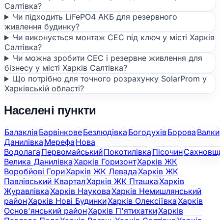
Салтівка?
Чи підходить LiFePO4 АКБ для резервного
живлення будинку?
Чи виконується монтаж СЕС під ключ у місті Харків
Салтівка?
Чи можна зробити СЕС і резервне живлення для
бізнесу у місті Харків Салтівка?
Що потрібно для точного розрахунку SolarProm у
Харківській області?
Населені пункти
Балаклія
Барвінкове
Безлюдівка
Богодухів
Борова
Валки
Данилівка
Мерефа
Нова
Водолага
Первомайський
Покотилівка
Пісочин
Сахновщ
Велика Данилівка
Харків Горизонт
Харків ЖК
Воробйові Гори
Харків ЖК Левада
Харків ЖК
Павлівський Квартал
Харків ЖК Пташка
Харків
Журавлівка
Харків Наукова
Харків Немишлянський
район
Харків Нові Будинки
Харків Олексіївка
Харків
Основ'янський район
Харків П'ятихатки
Харків