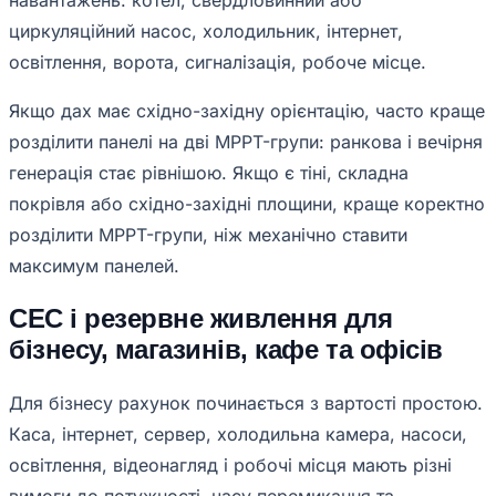
навантажень: котел, свердловинний або
циркуляційний насос, холодильник, інтернет,
освітлення, ворота, сигналізація, робоче місце.
Якщо дах має східно-західну орієнтацію, часто краще
розділити панелі на дві MPPT-групи: ранкова і вечірня
генерація стає рівнішою. Якщо є тіні, складна
покрівля або східно-західні площини, краще коректно
розділити MPPT-групи, ніж механічно ставити
максимум панелей.
СЕС і резервне живлення для
бізнесу, магазинів, кафе та офісів
Для бізнесу рахунок починається з вартості простою.
Каса, інтернет, сервер, холодильна камера, насоси,
освітлення, відеонагляд і робочі місця мають різні