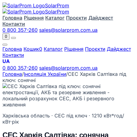
Solar
Prom
Solar
Prom
Головна
Рішення
Каталог
Проєкти
Дайджест
Контакти
0 800 357-260
sales@solarprom.com.ua
0
Головна
Кошик
0
Каталог
Рішення
Проєкти
Дайджест
Контакти
UA
0 800 357-260
sales@solarprom.com.ua
Головна
/
Інсоляція України
/
СЕС Харків Салтівка під
ключ: сонячні
Харківська область · СЕС під ключ · 1210 кВт*год/
кВт·рік
СЕС Харків Салтівка: сонячна