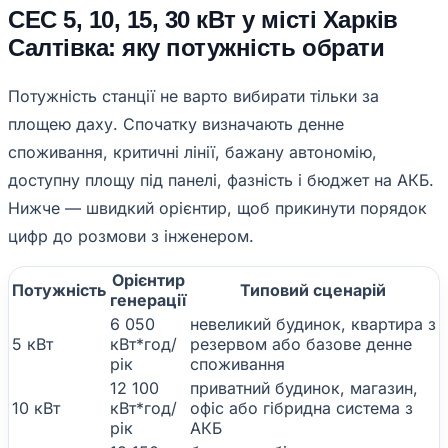
СЕС 5, 10, 15, 30 кВт у місті Харків
Салтівка: яку потужність обрати
Потужність станції не варто вибирати тільки за
площею даху. Спочатку визначають денне
споживання, критичні лінії, бажану автономію,
доступну площу під панелі, фазність і бюджет на АКБ.
Нижче — швидкий орієнтир, щоб прикинути порядок
цифр до розмови з інженером.
Орієнтир
Потужність
Типовий сценарій
генерації
6 050
невеликий будинок, квартира з
5 кВт
кВт*год/
резервом або базове денне
рік
споживання
12 100
приватний будинок, магазин,
10 кВт
кВт*год/
офіс або гібридна система з
рік
АКБ