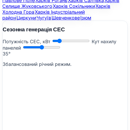
Павлове Поле
Харків Рогань
Харків Салтівка
Харків
Селище Жуковського
Харків Сокільники
Харків
Холодна Гора
Харків Індустріальний
район
Циркуни
Чугуїв
Шевченкове
Ізюм
Сезонна генерація СЕС
Потужність СЕС, кВт
Кут нахилу
панелей
35°
Збалансований річний режим.