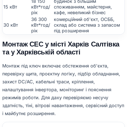
18 150
будинок з більшим
15 кВт
кВт*год/
споживанням, майстерня,
рік
кафе, невеликий бізнес
36 300
комерційний об'єкт, ОСББ,
30 кВт
кВт*год/
склад або система з запасом
рік
під розширення
Монтаж СЕС у місті Харків Салтівка
та у Харківській області
Монтаж під ключ включає обстеження об'єкта,
перевірку щита, проєктну логіку, підбір обладнання,
захист DC/AC, кабельні траси, кріплення,
налаштування інвертора, моніторинг і пояснення
режимів роботи. Для даху перевіряємо несучу
здатність, тіні, вітрові навантаження, сервісний доступ
і майбутнє розширення.