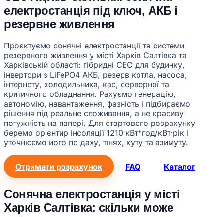
електростанція під ключ, АКБ і
резервне живлення
Проєктуємо сонячні електростанції та системи
резервного живлення у місті Харків Салтівка та
Харківській області: гібридні СЕС для будинку,
інвертори з LiFePO4 АКБ, резерв котла, насоса,
інтернету, холодильника, кас, серверної та
критичного обладнання. Рахуємо генерацію,
автономію, навантаження, фазність і підбираємо
рішення під реальне споживання, а не красиву
потужність на папері. Для стартового розрахунку
беремо орієнтир інсоляції 1210 кВт*год/кВт·рік і
уточнюємо його по даху, тінях, куту та азимуту.
Отримати розрахунок
FAQ
Каталог
Сонячна електростанція у місті
Харків Салтівка: скільки може