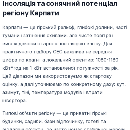
Інсоляція та сонячний потенціал
регіону Карпати
Карпати — це гірський рельєф, глибокі долини, часті
тумани і затінення схилами, але чисте повітря і
високі ділянки з гарною інсоляцією влітку. Для
практичного підбору СЕС важлива не середня
цифра по країні, а локальний орієнтир: 1080-1180
кВт*год на 1 кВт встановленої потужності за рік.
Цей діапазон ми використовуємо як стартову
оцінку, а далі уточнюємо по конкретному даху: кут,
азимут, тіні, температура модулів і втрати
інвертора.
Типові об'єкти регіону — це приватні гірські
будинки, садиби, бази відпочинку, готелі та
віддалені об'єкти, де часто немає стабільної мережі.