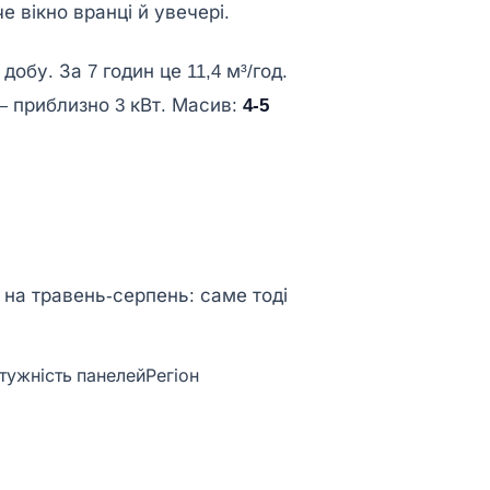
 вікно вранці й увечері.
добу. За 7 годин це 11,4 м³/год.
— приблизно 3 кВт. Масив:
4-5
 на травень-серпень: саме тоді
тужність панелей
Регіон