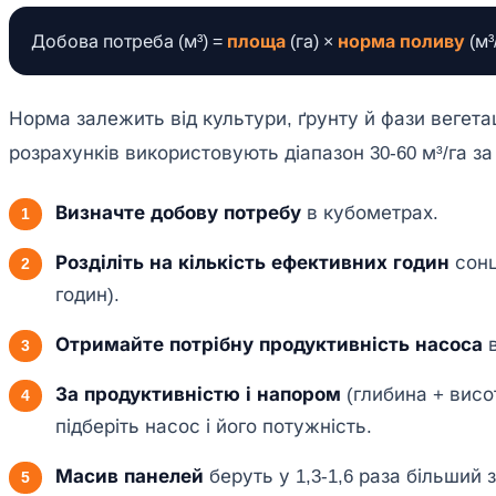
Добова потреба (м³) =
площа
(га) ×
норма поливу
(м³
Норма залежить від культури, ґрунту й фази вегетац
розрахунків використовують діапазон 30-60 м³/га за 
Визначте добову потребу
в кубометрах.
Розділіть на кількість ефективних годин
сонц
годин).
Отримайте потрібну продуктивність насоса
в
За продуктивністю і напором
(глибина + висо
підберіть насос і його потужність.
Масив панелей
беруть у 1,3-1,6 раза більший