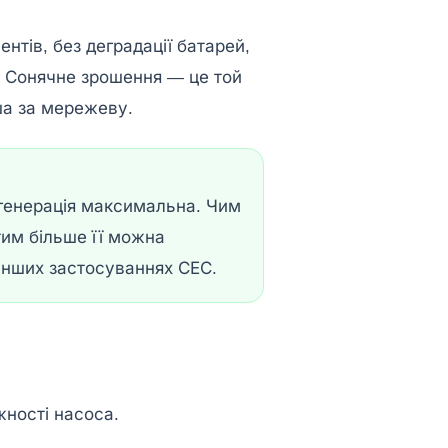
нтів, без деградації батарей,
. Сонячне зрошення — це той
ша за мережеву.
и генерація максимальна. Чим
тим більше її можна
 інших застосуваннях СЕС.
жності насоса.