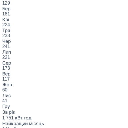
129
Бер
181
Кві
224
Тра
233
Чер
241
Лип
221
Сер
173
Вер
117
Жов
60
Лис
41
Гру
За рік
1 751 кВт·год
Найкращий місяць