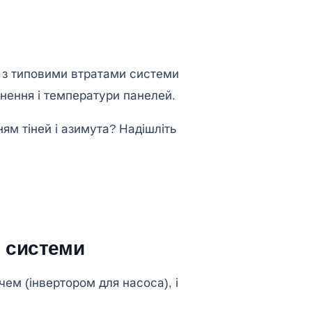
я, з типовими втратами системи
днення і температури панелей.
ям тіней і азимута? Надішліть
 системи
м (інвертором для насоса), і