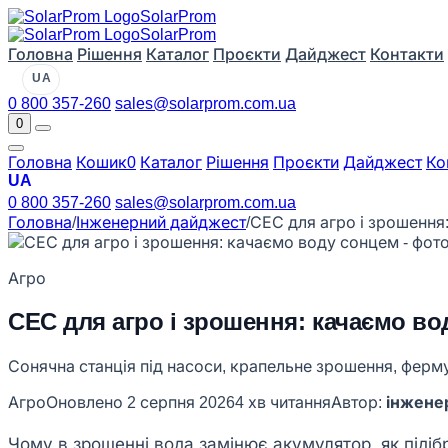
Solar
Prom
Solar
Prom
Головна
Рішення
Каталог
Проєкти
Дайджест
Контакти
UA
0 800 357-260
sales@solarprom.com.ua
0
Головна
Кошик
0
Каталог
Рішення
Проєкти
Дайджест
Ко
UA
0 800 357-260
sales@solarprom.com.ua
Головна
/
Інженерний дайджест
/
СЕС для агро і зрошення
Агро
СЕС для агро і зрошення: качаємо во
Сонячна станція під насоси, крапельне зрошення, ферму 
Агро
Оновлено
2 серпня 2026
4 хв читання
Автор:
інженер
Чому в зрошенні вода замінює акумулятор, як підіб