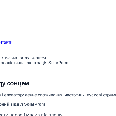
нтакти
: качаємо воду сонцем
ду сонцем
і елеватор: денне споживання, частотник, пускові струми
ний відділ SolarProm
рати насос і масив під площу