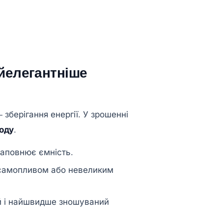
айелегантніше
зберігання енергії. У зрошенні
воду
.
 наповнює ємність.
амопливом або невеликим
й і найшвидше зношуваний