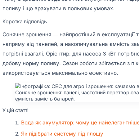
поливу і що врахувати в польових умовах.
Коротка відповідь
Сонячне зрошення — найпростіший в експлуатації 
напряму від панелей, а накопичувальна ємність за
потрібні взагалі. Орієнтир: для насоса 3 кВт потрібн
добову норму поливу. Сезон роботи збігається з пі
використовується максимально ефективно.
Сонячне зрошення: панелі, частотний перетворюва
ємність замість батарей.
У цій статті
Вода як акумулятор: чому це найелегантніш
Як підібрати систему під площу