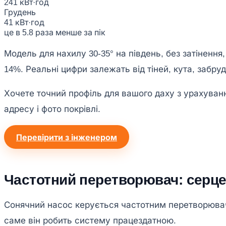
241 кВт·год
Грудень
41 кВт·год
це в 5.8 раза менше за пік
Модель для нахилу 30-35° на південь, без затіненн
14%. Реальні цифри залежать від тіней, кута, забру
Хочете точний профіль для вашого даху з урахуванн
адресу і фото покрівлі.
Перевірити з інженером
Частотний перетворювач: серце
Сонячний насос керується частотним перетворюваче
саме він робить систему працездатною.