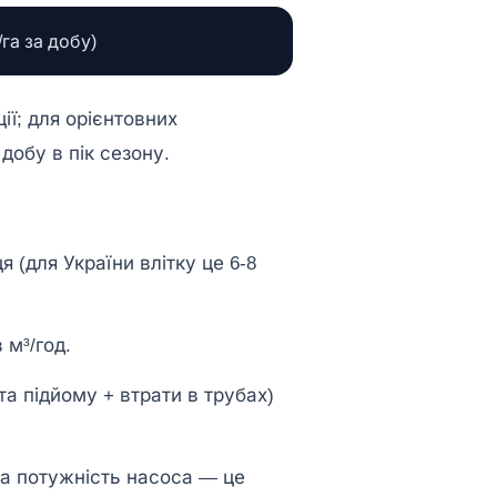
/га за добу)
ії; для орієнтовних
добу в пік сезону.
я (для України влітку це 6-8
 м³/год.
та підйому + втрати в трубах)
 за потужність насоса — це