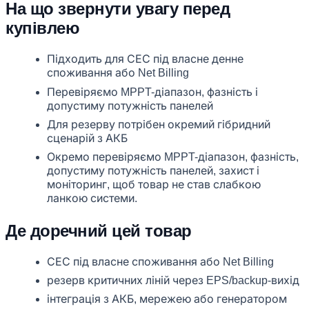
На що звернути увагу перед
купівлею
Підходить для СЕС під власне денне
споживання або Net Billing
Перевіряємо MPPT-діапазон, фазність і
допустиму потужність панелей
Для резерву потрібен окремий гібридний
сценарій з АКБ
Окремо перевіряємо MPPT-діапазон, фазність,
допустиму потужність панелей, захист і
моніторинг, щоб товар не став слабкою
ланкою системи.
Де доречний цей товар
СЕС під власне споживання або Net Billing
резерв критичних ліній через EPS/backup-вихід
інтеграція з АКБ, мережею або генератором