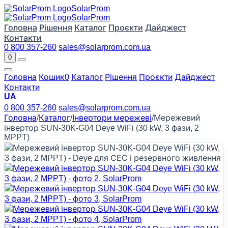
Solar
Prom
Solar
Prom
Головна
Рішення
Каталог
Проєкти
Дайджест
Контакти
0 800 357-260
sales@solarprom.com.ua
0
Головна
Кошик
0
Каталог
Рішення
Проєкти
Дайджест
Контакти
UA
0 800 357-260
sales@solarprom.com.ua
Головна
/
Каталог
/
Інвертори мережеві
/
Мережевий
інвертор SUN-30K-G04 Deye WiFi (30 kW, 3 фази, 2
MPPT)