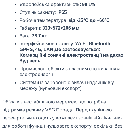
Європейська ефективність:
98,1%
Ступінь захисту:
IP65
Робоча температура:
від -25°C до +60°C
Габарити:
330×572×206 мм
Вага:
28,7 кг
Інтерфейси моніторингу:
Wi-Fi, Bluetooth,
GPRS, 4G, LAN Де застосовується:
Комерційні сонячні електростанції на дахах
будівель
Промислові об'єкти з власним споживанням
електроенергії
Системи із забороною видачі надлишків у
мережу (нульовий експорт)
Об'єкти з нестабільною мережею, де потрібна
підтримка режиму VSG Порада: Перед купівлею
перевірте, чи входить у комплект зовнішній лічильник
для роботи функції нульового експорту, оскільки без