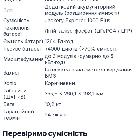
Додатковий акумуляторний
Тип
модуль (розширення ємності)
Сумісність
Jackery Explorer 1000 Plus
Технологія
Літій-залізо-фосфат (LiFePO4 / LFP)
батареї
Ємність батареї
1264 Вт·год
Ресурс батареї
≈4000 циклів (>70% ємності)
до 3 модулів (сумарно до 5
Масштабування
кВт·год)
Інтелектуальна система керування
Захист
BMS
Колір
Коричневий
Габарити
355,6 × 260,1 × 198,1 мм
(Ш×Г×В)
Вага
10,2 кг
Гарантійний
24 місяці
термін
Перевіримо сумісність