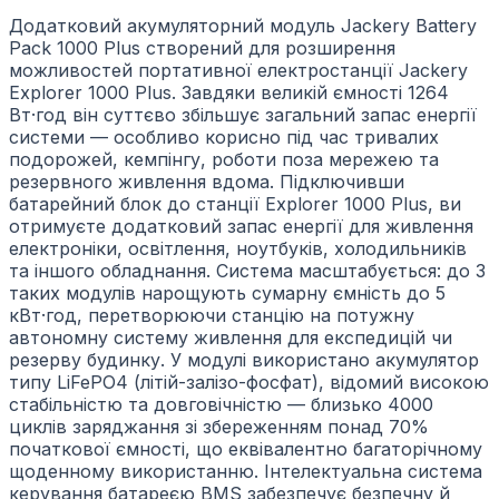
Додатковий акумуляторний модуль Jackery Battery
Pack 1000 Plus створений для розширення
можливостей портативної електростанції Jackery
Explorer 1000 Plus. Завдяки великій ємності 1264
Вт·год він суттєво збільшує загальний запас енергії
системи — особливо корисно під час тривалих
подорожей, кемпінгу, роботи поза мережею та
резервного живлення вдома. Підключивши
батарейний блок до станції Explorer 1000 Plus, ви
отримуєте додатковий запас енергії для живлення
електроніки, освітлення, ноутбуків, холодильників
та іншого обладнання. Система масштабується: до 3
таких модулів нарощують сумарну ємність до 5
кВт·год, перетворюючи станцію на потужну
автономну систему живлення для експедицій чи
резерву будинку. У модулі використано акумулятор
типу LiFePO4 (літій-залізо-фосфат), відомий високою
стабільністю та довговічністю — близько 4000
циклів заряджання зі збереженням понад 70%
початкової ємності, що еквівалентно багаторічному
щоденному використанню. Інтелектуальна система
керування батареєю BMS забезпечує безпечну й