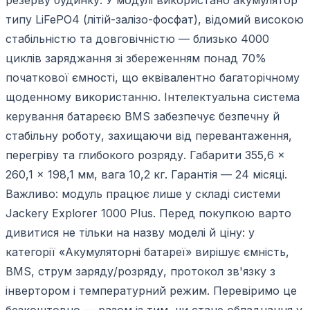
типу LiFePO4 (літій-залізо-фосфат), відомий високою
стабільністю та довговічністю — близько 4000
циклів заряджання зі збереженням понад 70%
початкової ємності, що еквівалентно багаторічному
щоденному використанню. Інтелектуальна система
керування батареєю BMS забезпечує безпечну й
стабільну роботу, захищаючи від перевантаження,
перегріву та глибокого розряду. Габарити 355,6 ×
260,1 × 198,1 мм, вага 10,2 кг. Гарантія — 24 місяці.
Важливо: модуль працює лише у складі системи
Jackery Explorer 1000 Plus. Перед покупкою варто
дивитися не тільки на назву моделі й ціну: у
категорії «Акумуляторні батареї» вирішує ємність,
BMS, струм заряду/розряду, протокол зв'язку з
інвертором і температурний режим. Перевіримо це
безкоштовно — разом із тим, чи стане обладнання у