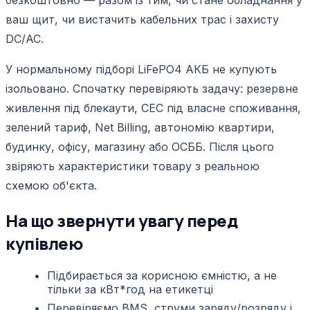
ваш щит, чи вистачить кабельних трас і захисту
DC/AC.
У нормальному підборі LiFePO4 АКБ не купують
ізольовано. Спочатку перевіряють задачу: резервне
живлення під блекаути, СЕС під власне споживання,
зелений тариф, Net Billing, автономію квартири,
будинку, офісу, магазину або ОСББ. Після цього
звіряють характеристики товару з реальною
схемою об'єкта.
На що звернути увагу перед
купівлею
Підбирається за корисною ємністю, а не
тільки за кВт*год на етикетці
Перевіряємо BMS, струми заряду/розряду і