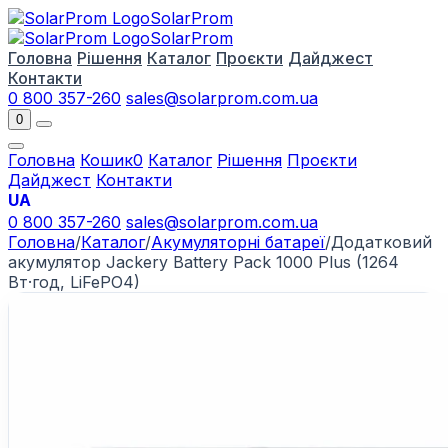
Solar
Prom
Solar
Prom
Головна
Рішення
Каталог
Проєкти
Дайджест
Контакти
0 800 357-260
sales@solarprom.com.ua
0
Головна
Кошик
0
Каталог
Рішення
Проєкти
Дайджест
Контакти
UA
0 800 357-260
sales@solarprom.com.ua
Головна
/
Каталог
/
Акумуляторні батареї
/
Додатковий
акумулятор Jackery Battery Pack 1000 Plus (1264
Вт·год, LiFePO4)