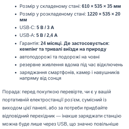
Розмір у складеному стані:
610 × 535 × 35 мм
Розмір у розкладеному стані:
1220 × 535 × 20
мм
USB-C:
5 В / 3 А
USB-A:
5 В / 2,4 А
Гарантія:
24 місяці. Де застосовується:
кемпінг та тривалі виїзди на природу
автоподорожі та подорожі на човні
резервне живлення вдома під час відключень
заряджання смартфонів, камер і навушників
напряму від сонця
Порада: перед покупкою перевірте, чи є у вашій
портативній електростанції роз'єм, сумісний із
виходом цієї панелі, або за потреби придбайте
відповідний перехідник — інакше заряджати станцію
можна буде лише через USB, що значно повільніше