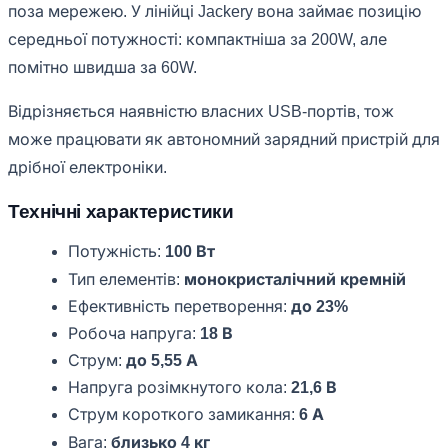
поза мережею. У лінійці Jackery вона займає позицію
середньої потужності: компактніша за 200W, але
помітно швидша за 60W.
Відрізняється наявністю власних USB-портів, тож
може працювати як автономний зарядний пристрій для
дрібної електроніки.
Технічні характеристики
Потужність:
100 Вт
Тип елементів:
монокристалічний кремній
Ефективність перетворення:
до 23%
Робоча напруга:
18 В
Струм:
до 5,55 А
Напруга розімкнутого кола:
21,6 В
Струм короткого замикання:
6 А
Вага:
близько 4 кг