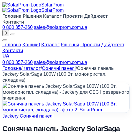
Solar
Prom
Solar
Prom
Головна
Рішення
Каталог
Проєкти
Дайджест
Контакти
0 800 357-260
sales@solarprom.com.ua
0
Головна
Кошик
0
Каталог
Рішення
Проєкти
Дайджест
Контакти
UA
0 800 357-260
sales@solarprom.com.ua
Головна
/
Каталог
/
Сонячні панелі
/
Сонячна панель
Jackery SolarSaga 100W (100 Вт, монокристал,
складана)
Jackery
Сонячні панелі
Сонячна панель Jackery SolarSaga