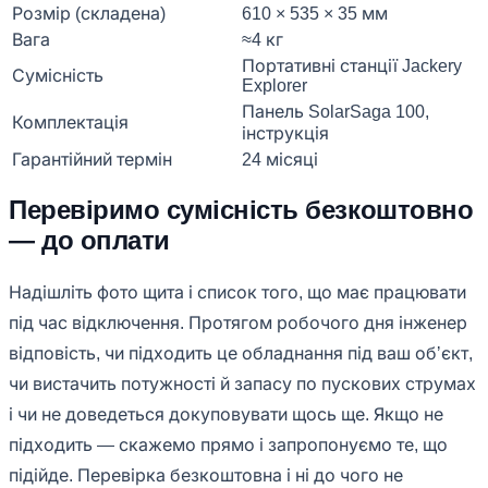
Розмір (складена)
610 × 535 × 35 мм
Вага
≈4 кг
Портативні станції Jackery
Сумісність
Explorer
Панель SolarSaga 100,
Комплектація
інструкція
Гарантійний термін
24 місяці
Перевіримо сумісність безкоштовно
— до оплати
Надішліть фото щита і список того, що має працювати
під час відключення. Протягом робочого дня інженер
відповість, чи підходить це обладнання під ваш обʼєкт,
чи вистачить потужності й запасу по пускових струмах
і чи не доведеться докуповувати щось ще. Якщо не
підходить — скажемо прямо і запропонуємо те, що
підійде. Перевірка безкоштовна і ні до чого не