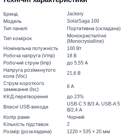
Jackery
Бренд
SolarSaga 100
Модель
Тип панелі
Портативна (складана)
Монокристалічні
Тип комірок
(Monocrystalline)
Номінальна потужність
100 Вт
Робоча напруга (Vmp)
18 В
Робочий струм (Imp)
до 5,55 А
Напруга розімкнутого
21,6 В
кола (Voc)
Струм короткого
6 А
замикання (Isc)
ККД перетворення
до 23%
USB-C 5 В/3 А, USB-A 5
Власні USB-виходи
В/2,4 А
Колір рами
Чорний
2
Кількість підставок
Розмір (розкладена)
1220 × 535 × 20 мм