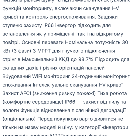
функцій моніторингу, включаючи сканування I–V
кривої та контроль енергоспоживання. Завдяки
ступеню захисту IP66 інвертор підходить для
встановлення як у приміщенні, так і на відкритому
повітрі. Основні переваги Номінальна потужність 30
кВт (3 фази) 3 MPPT для гнучкого підключення
стрінгів Максимальний ККД до 98.7% Підходить для
складних дахів і різних орієнтацій панелей
Вбудований WiFi моніторинг 24-годинний моніторинг
споживання Інтелектуальне сканування I–V кривої
Захист AFCI (зниження ризику пожежі) Тиха робота
(комфортне середовище) IP66 — захист від пилу та
вологи Функція відновлення після нічної деградації
(опціонально) Перед покупкою варто дивитися не
тільки на назву моделі й ціну: у категорії «Інвертори
мережеві» вирішує MPPT-діапазон, фазність,