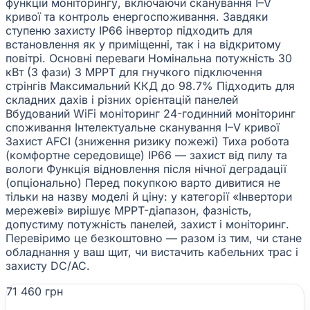
функцій моніторингу, включаючи сканування I–V
кривої та контроль енергоспоживання. Завдяки
ступеню захисту IP66 інвертор підходить для
встановлення як у приміщенні, так і на відкритому
повітрі. Основні переваги Номінальна потужність 30
кВт (3 фази) 3 MPPT для гнучкого підключення
стрінгів Максимальний ККД до 98.7% Підходить для
складних дахів і різних орієнтацій панелей
Вбудований WiFi моніторинг 24-годинний моніторинг
споживання Інтелектуальне сканування I–V кривої
Захист AFCI (зниження ризику пожежі) Тиха робота
(комфортне середовище) IP66 — захист від пилу та
вологи Функція відновлення після нічної деградації
(опціонально) Перед покупкою варто дивитися не
тільки на назву моделі й ціну: у категорії «Інвертори
мережеві» вирішує MPPT-діапазон, фазність,
допустиму потужність панелей, захист і моніторинг.
Перевіримо це безкоштовно — разом із тим, чи стане
обладнання у ваш щит, чи вистачить кабельних трас і
захисту DC/AC.
71 460 грн