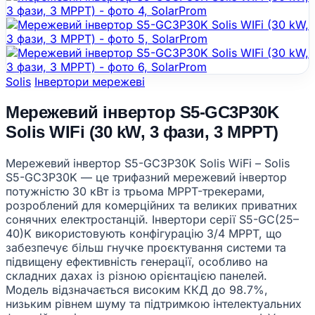
Solis
Інвертори мережеві
Мережевий інвертор S5-GC3P30K
Solis WIFi (30 kW, 3 фази, 3 МРРТ)
Мережевий інвертор S5-GC3P30K Solis WiFi – Solis
S5-GC3P30K — це трифазний мережевий інвертор
потужністю 30 кВт із трьома MPPT-трекерами,
розроблений для комерційних та великих приватних
сонячних електростанцій. Інвертори серії S5-GC(25–
40)K використовують конфігурацію 3/4 MPPT, що
забезпечує більш гнучке проєктування системи та
підвищену ефективність генерації, особливо на
складних дахах із різною орієнтацією панелей.
Модель відзначається високим ККД до 98.7%,
низьким рівнем шуму та підтримкою інтелектуальних