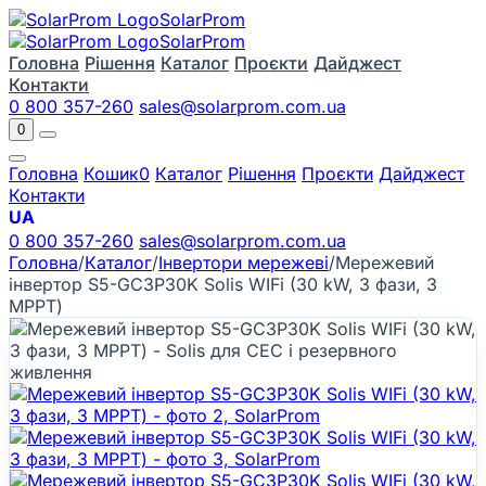
Solar
Prom
Solar
Prom
Головна
Рішення
Каталог
Проєкти
Дайджест
Контакти
0 800 357-260
sales@solarprom.com.ua
0
Головна
Кошик
0
Каталог
Рішення
Проєкти
Дайджест
Контакти
UA
0 800 357-260
sales@solarprom.com.ua
Головна
/
Каталог
/
Інвертори мережеві
/
Мережевий
інвертор S5-GC3P30K Solis WIFi (30 kW, 3 фази, 3
МРРТ)