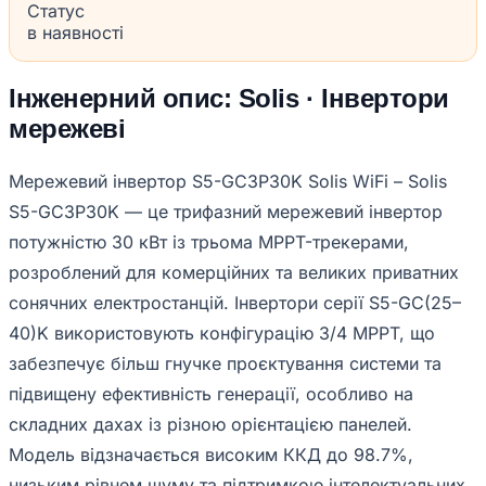
Статус
в наявності
Інженерний опис: Solis · Інвертори
мережеві
Мережевий інвертор S5-GC3P30K Solis WiFi – Solis
S5-GC3P30K — це трифазний мережевий інвертор
потужністю 30 кВт із трьома MPPT-трекерами,
розроблений для комерційних та великих приватних
сонячних електростанцій. Інвертори серії S5-GC(25–
40)K використовують конфігурацію 3/4 MPPT, що
забезпечує більш гнучке проєктування системи та
підвищену ефективність генерації, особливо на
складних дахах із різною орієнтацією панелей.
Модель відзначається високим ККД до 98.7%,
низьким рівнем шуму та підтримкою інтелектуальних