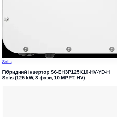
Solis
Гібридний інвертор S6-EH3P125K10-HV-YD-H
Solis (125 kW, 3 фази, 10 MPPT, HV)