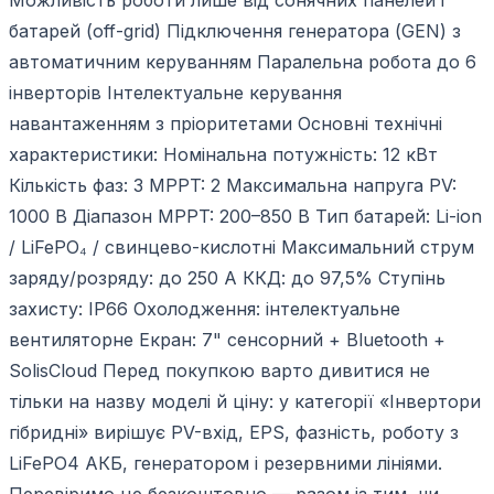
батарей (off-grid) Підключення генератора (GEN) з
автоматичним керуванням Паралельна робота до 6
інверторів Інтелектуальне керування
навантаженням з пріоритетами Основні технічні
характеристики: Номінальна потужність: 12 кВт
Кількість фаз: 3 MPPT: 2 Максимальна напруга PV:
1000 В Діапазон MPPT: 200–850 В Тип батарей: Li-ion
/ LiFePO₄ / свинцево-кислотні Максимальний струм
заряду/розряду: до 250 А ККД: до 97,5% Ступінь
захисту: IP66 Охолодження: інтелектуальне
вентиляторне Екран: 7" сенсорний + Bluetooth +
SolisCloud Перед покупкою варто дивитися не
тільки на назву моделі й ціну: у категорії «Інвертори
гібридні» вирішує PV-вхід, EPS, фазність, роботу з
LiFePO4 АКБ, генератором і резервними лініями.
Перевіримо це безкоштовно — разом із тим, чи