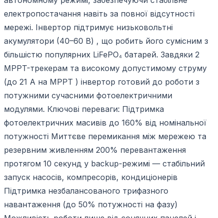
електропостачання навіть за повної відсутності
мережі. Інвертор підтримує низьковольтні
акумулятори (40–60 В) , що робить його сумісним з
більшістю популярних LiFePO₄ батарей. Завдяки 2
MPPT-трекерам та високому допустимому струму
(до 21 А на MPPT ) інвертор готовий до роботи з
потужними сучасними фотоелектричними
модулями. Ключові переваги: Підтримка
фотоелектричних масивів до 160% від номінальної
потужності Миттєве перемикання між мережею та
резервним живленням 200% перевантаження
протягом 10 секунд у backup-режимі — стабільний
запуск насосів, компресорів, кондиціонерів
Підтримка незбалансованого трифазного
навантаження (до 50% потужності на фазу)
Можливість роботи лише від сонячних панелей і