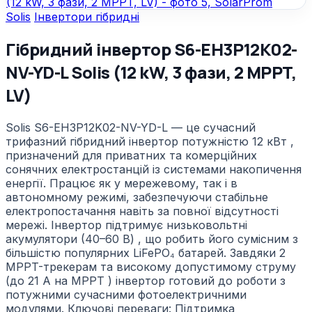
Solis
Інвертори гібридні
Гібридний інвертор S6-ЕН3P12K02-
NV-YD-L Solis (12 kW, 3 фази, 2 MPPT,
LV)
Solis S6-EH3P12K02-NV-YD-L — це сучасний
трифазний гібридний інвертор потужністю 12 кВт ,
призначений для приватних та комерційних
сонячних електростанцій із системами накопичення
енергії. Працює як у мережевому, так і в
автономному режимі, забезпечуючи стабільне
електропостачання навіть за повної відсутності
мережі. Інвертор підтримує низьковольтні
акумулятори (40–60 В) , що робить його сумісним з
більшістю популярних LiFePO₄ батарей. Завдяки 2
MPPT-трекерам та високому допустимому струму
(до 21 А на MPPT ) інвертор готовий до роботи з
потужними сучасними фотоелектричними
модулями. Ключові переваги: Підтримка