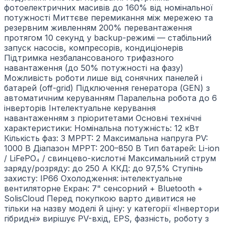
фотоелектричних масивів до 160% від номінальної
потужності Миттєве перемикання між мережею та
резервним живленням 200% перевантаження
протягом 10 секунд у backup-режимі — стабільний
запуск насосів, компресорів, кондиціонерів
Підтримка незбалансованого трифазного
навантаження (до 50% потужності на фазу)
Можливість роботи лише від сонячних панелей і
батарей (off-grid) Підключення генератора (GEN) з
автоматичним керуванням Паралельна робота до 6
інверторів Інтелектуальне керування
навантаженням з пріоритетами Основні технічні
характеристики: Номінальна потужність: 12 кВт
Кількість фаз: 3 MPPT: 2 Максимальна напруга PV:
1000 В Діапазон MPPT: 200–850 В Тип батарей: Li-ion
/ LiFePO₄ / свинцево-кислотні Максимальний струм
заряду/розряду: до 250 А ККД: до 97,5% Ступінь
захисту: IP66 Охолодження: інтелектуальне
вентиляторне Екран: 7" сенсорний + Bluetooth +
SolisCloud Перед покупкою варто дивитися не
тільки на назву моделі й ціну: у категорії «Інвертори
гібридні» вирішує PV-вхід, EPS, фазність, роботу з