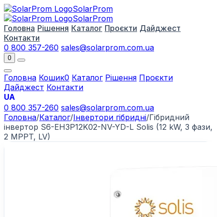
Solar
Prom
Solar
Prom
Головна
Рішення
Каталог
Проєкти
Дайджест
Контакти
0 800 357-260
sales@solarprom.com.ua
0
Головна
Кошик
0
Каталог
Рішення
Проєкти
Дайджест
Контакти
UA
0 800 357-260
sales@solarprom.com.ua
Головна
/
Каталог
/
Інвертори гібридні
/
Гібридний
інвертор S6-ЕН3P12K02-NV-YD-L Solis (12 kW, 3 фази,
2 MPPT, LV)