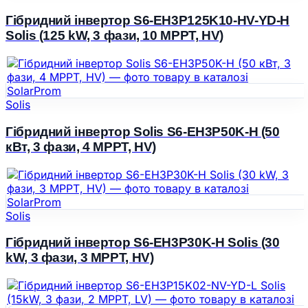
Гібридний інвертор S6-EH3P125K10-HV-YD-H
Solis (125 kW, 3 фази, 10 MPPT, HV)
Solis
Гібридний інвертор Solis S6-EH3P50K-H (50
кВт, 3 фази, 4 MPPT, HV)
Solis
Гібридний інвертор S6-ЕН3P30K-H Solis (30
kW, 3 фази, 3 МРРТ, HV)