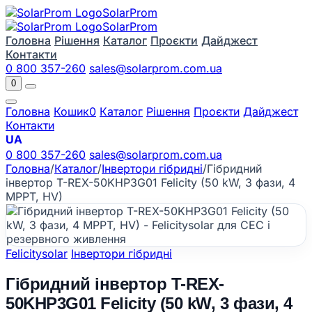
Solar
Prom
Solar
Prom
Головна
Рішення
Каталог
Проєкти
Дайджест
Контакти
0 800 357-260
sales@solarprom.com.ua
0
Головна
Кошик
0
Каталог
Рішення
Проєкти
Дайджест
Контакти
UA
0 800 357-260
sales@solarprom.com.ua
Головна
/
Каталог
/
Інвертори гібридні
/
Гібридний
інвертор T-REX-50KHP3G01 Felicity (50 kW, 3 фази, 4
MPPT, HV)
Felicitysolar
Інвертори гібридні
Гібридний інвертор T-REX-
50KHP3G01 Felicity (50 kW, 3 фази, 4