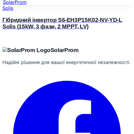
Solis
Гібридний інвертор S6-EH3P15K02-NV-YD-L
Solis (15kW, 3 фази, 2 MPPT, LV)
Solar
Prom
Надійні рішення для вашої енергетичної незалежності.