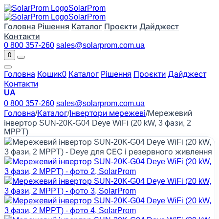
Solar
Prom
Solar
Prom
Головна
Рішення
Каталог
Проєкти
Дайджест
Контакти
0 800 357-260
sales@solarprom.com.ua
0
Головна
Кошик
0
Каталог
Рішення
Проєкти
Дайджест
Контакти
UA
0 800 357-260
sales@solarprom.com.ua
Головна
/
Каталог
/
Інвертори мережеві
/
Мережевий
інвертор SUN-20K-G04 Deye WiFi (20 kW, 3 фази, 2
MPPT)