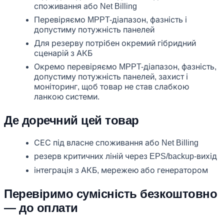
споживання або Net Billing
Перевіряємо MPPT-діапазон, фазність і
допустиму потужність панелей
Для резерву потрібен окремий гібридний
сценарій з АКБ
Окремо перевіряємо MPPT-діапазон, фазність,
допустиму потужність панелей, захист і
моніторинг, щоб товар не став слабкою
ланкою системи.
Де доречний цей товар
СЕС під власне споживання або Net Billing
резерв критичних ліній через EPS/backup-вихід
інтеграція з АКБ, мережею або генератором
Перевіримо сумісність безкоштовно
— до оплати