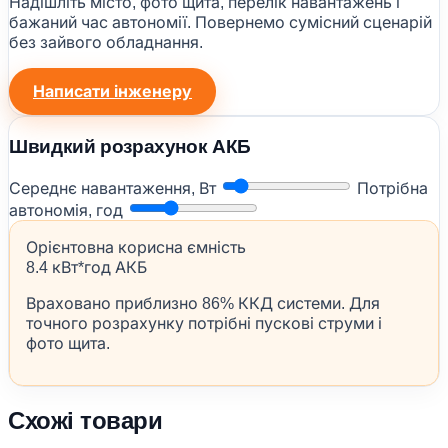
Надішліть місто, фото щита, перелік навантажень і
бажаний час автономії. Повернемо сумісний сценарій
без зайвого обладнання.
Написати інженеру
Швидкий розрахунок АКБ
Середнє навантаження, Вт
Потрібна
автономія, год
Орієнтовна корисна ємність
8.4 кВт*год АКБ
Враховано приблизно 86% ККД системи. Для
точного розрахунку потрібні пускові струми і
фото щита.
Схожі товари