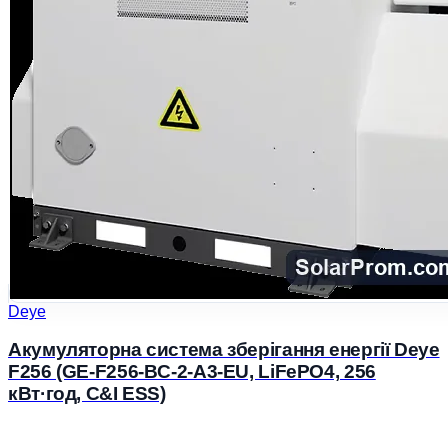
Deye
Акумуляторна система зберігання енергії Deye
F256 (GE-F256-BC-2-A3-EU, LiFePO4, 256
кВт·год, C&I ESS)