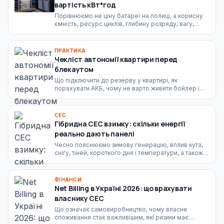
вартість кВт*год
Порівнюємо не ціну батареї на полиці, а корисну
ємність, ресурс циклів, глибину розряду, вагу,
сервіс, безпеку і вартість одного року
експлуатації.
ПРАКТИКА
Чекліст автономії квартири перед
блекаутом
Що підключити до резерву у квартирі, як
порахувати АКБ, чому не варто живити бойлер і
електрочайник, та які фото щита потрібні для
точного розрахунку.
СЕС
Гібридна СЕС взимку: скільки енергії
реально дають панелі
Чесно пояснюємо зимову генерацію, вплив кута,
снігу, тіней, короткого дня і температури, а також
як правильно рахувати АКБ для грудня та січня.
ФІНАНСИ
Net Billing в Україні 2026: що врахувати
власнику СЕС
Що означає самовиробництво, чому власне
споживання стає важливішим, які ризики має