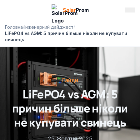
Solar
Prom
Головна
/
Інженерний дайджест
/
LiFePO4 vs AGM: 5 причин більше ніколи не купувати
свинець
Гайди
LiFePO4 vs AGM: 5
причин більше ніколи
не купувати свинець
25 Жовтня 2025