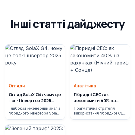
Інші статті дайджесту
Огляди
Аналітика
Огляд SolaX G4: чому це
Гібридні СЕС: як
топ-1 інвертор 2025
зекономити 40% на
року
рахунках (Нічний тариф
Глибокий інженерний аналіз
Прагматична стратегія
+ Сонце)
гібридного інвертора SolaX
використання гібридної СЕС
G4. Розбираємо
та LiFePO4 акумуляторів для
ефективність, надійність та
максимальної економії за
нові функції, що роблять
допомогою Нічного тарифу
його лідером ринку.
та генерації.