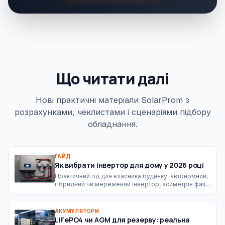
Що читати далі
Нові практичні матеріали SolarProm з
розрахунками, чеклистами і сценаріями підбору
обладнання.
ГАЙД
Як вибрати інвертор для дому у 2026 році
Практичний гід для власника будинку: автономний,
гібридний чи мережевий інвертор, асиметрія фаз,
EPS, пускові струми, АКБ, сонячні панелі та типові
помилки у кошторисах.
АКУМУЛЯТОРИ
LiFePO4 чи AGM для резерву: реальна