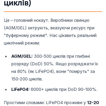
циклів)
Це – головний нокаут. Виробники свинцю
(AGM/GEL) хитрують, вказуючи ресурс при
"буферному режимі". Нас цікавить реальний
циклічний режим:
AGM/GEL:
300-500 циклів при глибині
розряду (DoD) 50%. Якщо розряджати їх
на 80% (як LiFePO4), вони "помруть" за
150-200 циклів.
LiFePO4:
6000+ циклів при DoD 90-100%.
Простими словами: LiFePO4 проживе у
12-20