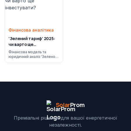
Фінансова аналітика
'Зелений тариф' 2025:
чи варто ще
інвестувати?
Фінансова модель та
юридичний аналіз 'Зеленого
тарифу' у 2025...
Solar
Prom
Преміальні рішення для вашої енергетичної
незалежності.