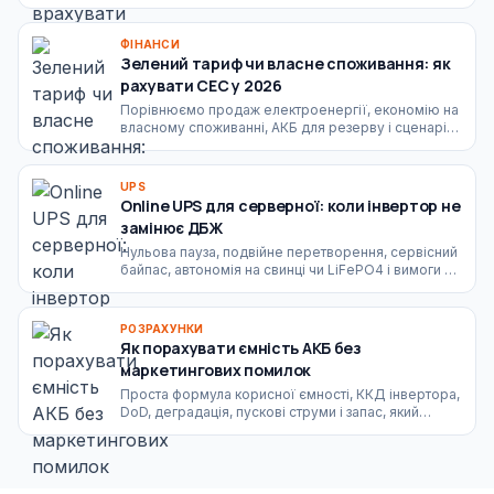
продаж надлишків і як підготувати СЕС до нових
правил.
ФІНАНСИ
Зелений тариф чи власне споживання: як
рахувати СЕС у 2026
Порівнюємо продаж електроенергії, економію на
власному споживанні, АКБ для резерву і сценарії
для будинку, ферми, офісу та складу.
UPS
Online UPS для серверної: коли інвертор не
замінює ДБЖ
Нульова пауза, подвійне перетворення, сервісний
байпас, автономія на свинці чи LiFePO4 і вимоги до
стабільного живлення IT-навантаження.
РОЗРАХУНКИ
Як порахувати ємність АКБ без
маркетингових помилок
Проста формула корисної ємності, ККД інвертора,
DoD, деградація, пускові струми і запас, який
справді потрібен для дому або бізнесу.