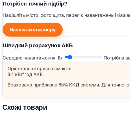
Потрібен точний підбір?
Надішліть місто, фото щита, перелік навантажень і баж
Написати інженеру
Швидкий розрахунок АКБ
Середнє навантаження, Вт
Потрібна а
Орієнтовна корисна ємність
8.4 кВт*год АКБ
Враховано приблизно 86% ККД системи. Для точного р
Схожі товари