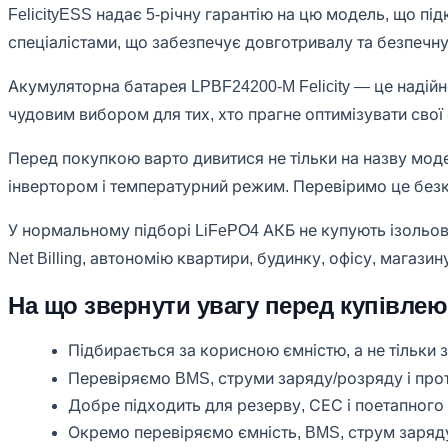
FelicityESS надає 5-річну гарантію на цю модель, що пі
спеціалістами, що забезпечує довготривалу та безпечну
Акумуляторна батарея LPBF24200-M Felicity — це надійне
чудовим вибором для тих, хто прагне оптимізувати свої 
Перед покупкою варто дивитися не тільки на назву модел
інвертором і температурний режим. Перевіримо це безко
У нормальному підборі LiFePO4 АКБ не купують ізольов
Net Billing, автономію квартири, будинку, офісу, магаз
На що звернути увагу перед купівлею
Підбирається за корисною ємністю, а не тільки з
Перевіряємо BMS, струми заряду/розряду і про
Добре підходить для резерву, СЕС і поетапног
Окремо перевіряємо ємність, BMS, струм заряду