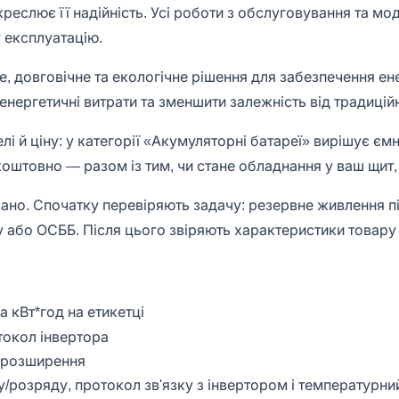
дкреслює її надійність. Усі роботи з обслуговування та м
 експлуатацію.
, довговічне та екологічне рішення для забезпечення ене
енергетичні витрати та зменшити залежність від традицій
і й ціну: у категорії «Акумуляторні батареї» вирішує ємн
штовно — разом із тим, чи стане обладнання у ваш щит, 
ано. Спочатку перевіряють задачу: резервне живлення пі
ину або ОСББ. Після цього звіряють характеристики товар
а кВт*год на етикетці
токол інвертора
о розширення
/розряду, протокол зв'язку з інвертором і температурн