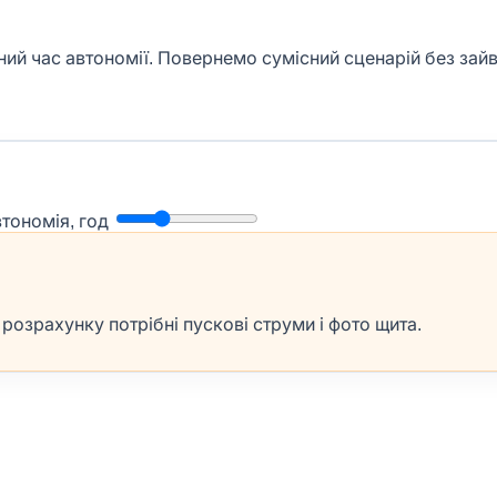
аний час автономії. Повернемо сумісний сценарій без зай
втономія, год
озрахунку потрібні пускові струми і фото щита.