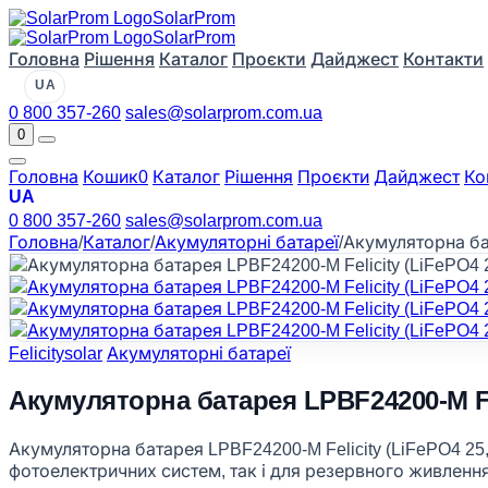
Solar
Prom
Solar
Prom
Головна
Рішення
Каталог
Проєкти
Дайджест
Контакти
UA
0 800 357-260
sales@solarprom.com.ua
0
Головна
Кошик
0
Каталог
Рішення
Проєкти
Дайджест
Ко
UA
0 800 357-260
sales@solarprom.com.ua
Головна
/
Каталог
/
Акумуляторні батареї
/
Акумуляторна бат
Felicitysolar
Акумуляторні батареї
Акумуляторна батарея LPBF24200-M Fe
Акумуляторна батарея LPBF24200-M Felicity (LiFePO4 25
фотоелектричних систем, так і для резервного живлення