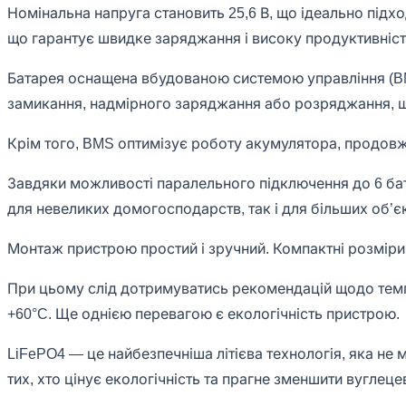
Номінальна напруга становить 25,6 В, що ідеально підх
що гарантує швидке заряджання і високу продуктивніст
Батарея оснащена вбудованою системою управління (BM
замикання, надмірного заряджання або розряджання, щ
Крім того, BMS оптимізує роботу акумулятора, продовжу
Завдяки можливості паралельного підключення до 6 бат
для невеликих домогосподарств, так і для більших об’єк
Монтаж пристрою простий і зручний. Компактні розміри (
При цьому слід дотримуватись рекомендацій щодо темп
+60°C. Ще однією перевагою є екологічність пристрою.
LiFePO4 — це найбезпечніша літієва технологія, яка не
тих, хто цінує екологічність та прагне зменшити вуглеце