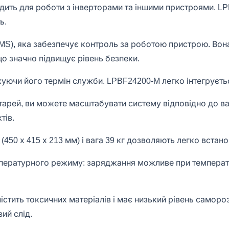
одить для роботи з інверторами та іншими пристроями. L
ь.
S), яка забезпечує контроль за роботою пристрою. Вон
о значно підвищує рівень безпеки.
ючи його термін служби. LPBF24200-M легко інтегрується
арей, ви можете масштабувати систему відповідно до ва
тів.
450 х 415 х 213 мм) і вага 39 кг дозволяють легко встан
ературного режиму: заряджання можливе при температурі
 містить токсичних матеріалів і має низький рівень само
вий слід.