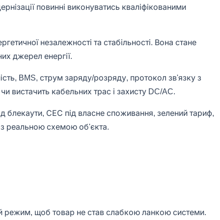
одернізації повинні виконуватись кваліфікованими
ргетичної незалежності та стабільності. Вона стане
них джерел енергії.
ість, BMS, струм заряду/розряду, протокол зв'язку з
чи вистачить кабельних трас і захисту DC/AC.
д блекаути, СЕС під власне споживання, зелений тариф,
у з реальною схемою об'єкта.
ий режим, щоб товар не став слабкою ланкою системи.