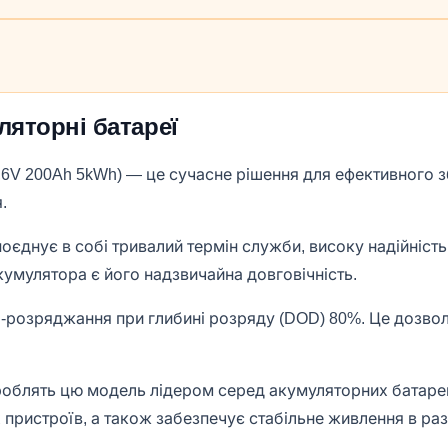
уляторні батареї
,6V 200Ah 5kWh) — це сучасне рішення для ефективного зб
.
й поєднує в собі тривалий термін служби, високу надійніс
кумулятора є його надзвичайна довговічність.
розряджання при глибині розряду (DOD) 80%. Це дозволя
 роблять цю модель лідером серед акумуляторних батарей
ристроїв, а також забезпечує стабільне живлення в разі