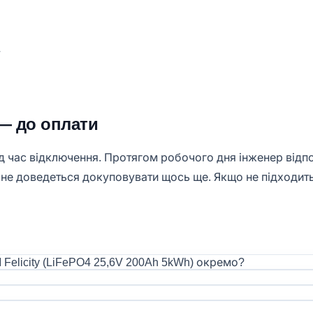
у
— до оплати
д час відключення. Протягом робочого дня інженер відпов
и не доведеться докуповувати щось ще. Якщо не підходит
elicity (LiFePO4 25,6V 200Ah 5kWh) окремо?