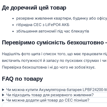
Де доречний цей товар
резервне живлення квартири, будинку або офіс
гібридна СЕС з LiFePO4 АКБ
збільшення автономії під час блекаутів
Перевіримо сумісність безкоштовно 
Надішліть фото щита і список того, що має працювати пі
вистачить потужності й запасу по пускових струмах і ч
Перевірка безкоштовна і ні до чого не зобов'язує.
FAQ по товару
Чи можна купити Акумуляторна батарея LPBF24200-M F
Чи підходить товар для резервного живлення?
Чи можна додати цей товар до СЕС пізніше?