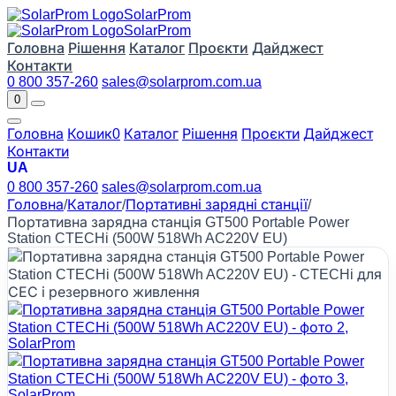
Solar
Prom
Solar
Prom
Головна
Рішення
Каталог
Проєкти
Дайджест
Контакти
0 800 357-260
sales@solarprom.com.ua
0
Головна
Кошик
0
Каталог
Рішення
Проєкти
Дайджест
Контакти
UA
0 800 357-260
sales@solarprom.com.ua
Головна
/
Каталог
/
Портативні зарядні станції
/
Портативна зарядна станція GT500 Portable Power
Station CTECHi (500W 518Wh AC220V EU)