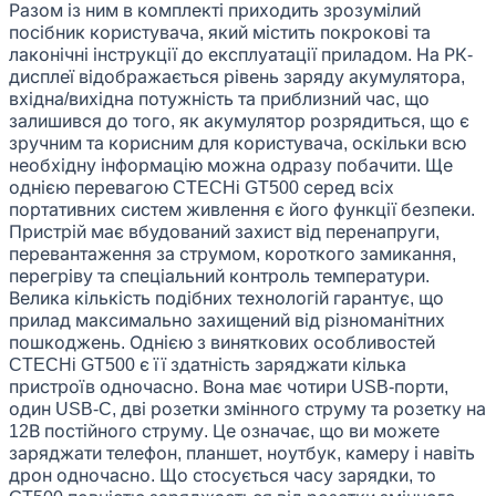
Разом із ним в комплекті приходить зрозумілий
посібник користувача, який містить покрокові та
лаконічні інструкції до експлуатації приладом. На РК-
дисплеї відображається рівень заряду акумулятора,
вхідна/вихідна потужність та приблизний час, що
залишився до того, як акумулятор розрядиться, що є
зручним та корисним для користувача, оскільки всю
необхідну інформацію можна одразу побачити. Ще
однією перевагою CTECHi GT500 серед всіх
портативних систем живлення є його функції безпеки.
Пристрій має вбудований захист від перенапруги,
перевантаження за струмом, короткого замикання,
перегріву та спеціальний контроль температури.
Велика кількість подібних технологій гарантує, що
прилад максимально захищений від різноманітних
пошкоджень. Однією з виняткових особливостей
CTECHi GT500 є її здатність заряджати кілька
пристроїв одночасно. Вона має чотири USB-порти,
один USB-C, дві розетки змінного струму та розетку на
12В постійного струму. Це означає, що ви можете
заряджати телефон, планшет, ноутбук, камеру і навіть
дрон одночасно. Що стосується часу зарядки, то