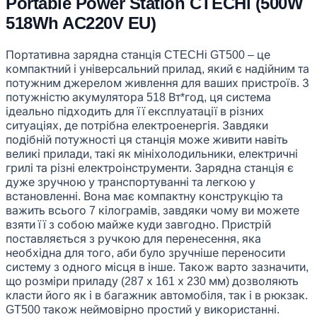
Portable Power Station CTECHi (500W
518Wh AC220V EU)
Портативна зарядна станція CTECHi GT500 – це
компактний і універсальний прилад, який є надійним та
потужним джерелом живлення для ваших пристроїв. З
потужністю акумулятора 518 Вт*год, ця система
ідеально підходить для її експлуатації в різних
ситуаціях, де потрібна електроенергія. Завдяки
подібній потужності ця станція може живити навіть
великі прилади, такі як мініхолодильники, електричні
грилі та різні електроінструменти. Зарядна станція є
дуже зручною у транспортуванні та легкою у
встановленні. Вона має компактну конструкцію та
важить всього 7 кілограмів, завдяки чому ви можете
взяти її з собою майже куди завгодно. Пристрій
поставляється з ручкою для перенесення, яка
необхідна для того, аби було зручніше переносити
систему з одного місця в інше. Також варто зазначити,
що розміри приладу (287 х 161 х 230 мм) дозволяють
класти його як і в багажник автомобіля, так і в рюкзак.
GT500 також неймовірно простий у використанні.