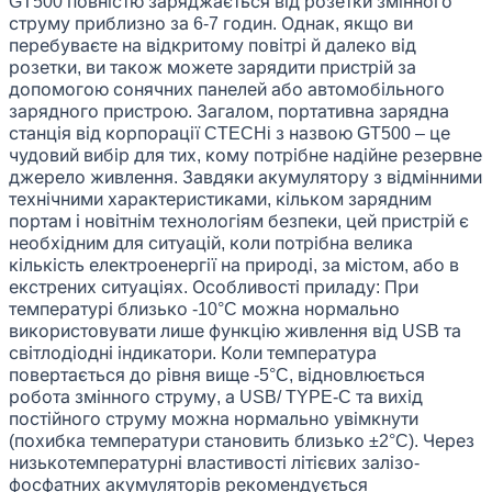
GT500 повністю заряджається від розетки змінного
струму приблизно за 6-7 годин. Однак, якщо ви
перебуваєте на відкритому повітрі й далеко від
розетки, ви також можете зарядити пристрій за
допомогою сонячних панелей або автомобільного
зарядного пристрою. Загалом, портативна зарядна
станція від корпорації CTECHi з назвою GT500 – це
чудовий вибір для тих, кому потрібне надійне резервне
джерело живлення. Завдяки акумулятору з відмінними
технічними характеристиками, кільком зарядним
портам і новітнім технологіям безпеки, цей пристрій є
необхідним для ситуацій, коли потрібна велика
кількість електроенергії на природі, за містом, або в
екстрених ситуаціях. Особливості приладу: При
температурі близько -10°C можна нормально
використовувати лише функцію живлення від USB та
світлодіодні індикатори. Коли температура
повертається до рівня вище -5°C, відновлюється
робота змінного струму, а USB/ TYPE-C та вихід
постійного струму можна нормально увімкнути
(похибка температури становить близько ±2°C). Через
низькотемпературні властивості літієвих залізо-
фосфатних акумуляторів рекомендується