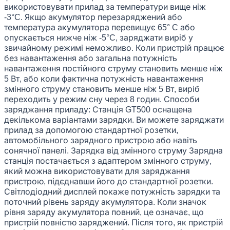
використовувати прилад за температури вище ніж
-3°C. Якщо акумулятор перезаряджений або
температура акумулятора перевищує 65° C або
опускається нижче ніж -5°C, заряджати виріб у
звичайному режимі неможливо. Коли пристрій працює
без навантаження або загальна потужність
навантаження постійного струму становить менше ніж
5 Вт, або коли фактична потужність навантаження
змінного струму становить менше ніж 5 Вт, виріб
переходить у режим сну через 8 годин. Способи
заряджання приладу: Станція GT500 оснащена
декількома варіантами зарядки. Ви можете заряджати
прилад за допомогою стандартної розетки,
автомобільного зарядного пристрою або навіть
сонячної панелі. Зарядка від змінного струму Зарядна
станція постачається з адаптером змінного струму,
який можна використовувати для заряджання
пристрою, підєднавши його до стандартної розетки.
Світлодіодний дисплей покаже потужність зарядки та
поточний рівень заряду акумулятора. Коли значок
рівня заряду акумулятора повний, це означає, що
пристрій повністю заряджений. Після того, як пристрій