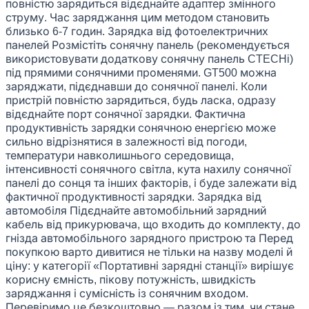
повністю зарядиться відєднайте адаптер змінного
струму. Час заряджання цим методом становить
близько 6-7 годин. Зарядка від фотоелектричних
панелей Розмістіть сонячну панель (рекомендується
використовувати додаткову сонячну панель CTECHi)
під прямими сонячними променями. GT500 можна
заряджати, підєднавши до сонячної панелі. Коли
пристрій повністю зарядиться, будь ласка, одразу
відєднайте порт сонячної зарядки. Фактична
продуктивність зарядки сонячною енергією може
сильно відрізнятися в залежності від погоди,
температури навколишнього середовища,
інтенсивності сонячного світла, кута нахилу сонячної
панелі до сонця та інших факторів, і буде залежати від
фактичної продуктивності зарядки. Зарядка від
автомобіля Підєднайте автомобільний зарядний
кабель від прикурювача, що входить до комплекту, до
гнізда автомобільного зарядного пристрою та Перед
покупкою варто дивитися не тільки на назву моделі й
ціну: у категорії «Портативні зарядні станції» вирішує
корисну ємність, пікову потужність, швидкість
заряджання і сумісність із сонячним входом.
Перевіримо це безкоштовно — разом із тим, чи стане