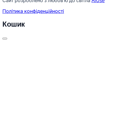
Сайт розроблено з любов'ю до світла
AiUse
Політика конфіденційності
Кошик