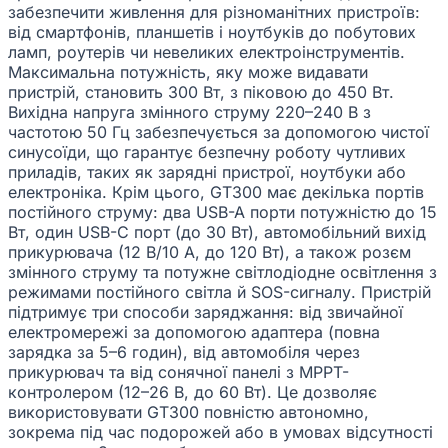
забезпечити живлення для різноманітних пристроїв:
від смартфонів, планшетів і ноутбуків до побутових
ламп, роутерів чи невеликих електроінструментів.
Максимальна потужність, яку може видавати
пристрій, становить 300 Вт, з піковою до 450 Вт.
Вихідна напруга змінного струму 220–240 В з
частотою 50 Гц забезпечується за допомогою чистої
синусоїди, що гарантує безпечну роботу чутливих
приладів, таких як зарядні пристрої, ноутбуки або
електроніка. Крім цього, GT300 має декілька портів
постійного струму: два USB-A порти потужністю до 15
Вт, один USB-C порт (до 30 Вт), автомобільний вихід
прикурювача (12 В/10 А, до 120 Вт), а також розєм
змінного струму та потужне світлодіодне освітлення з
режимами постійного світла й SOS-сигналу. Пристрій
підтримує три способи заряджання: від звичайної
електромережі за допомогою адаптера (повна
зарядка за 5–6 годин), від автомобіля через
прикурювач та від сонячної панелі з MPPT-
контролером (12–26 В, до 60 Вт). Це дозволяє
використовувати GT300 повністю автономно,
зокрема під час подорожей або в умовах відсутності