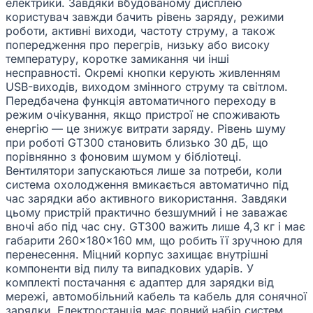
електрики. Завдяки вбудованому дисплею
користувач завжди бачить рівень заряду, режими
роботи, активні виходи, частоту струму, а також
попередження про перегрів, низьку або високу
температуру, коротке замикання чи інші
несправності. Окремі кнопки керують живленням
USB-виходів, виходом змінного струму та світлом.
Передбачена функція автоматичного переходу в
режим очікування, якщо пристрої не споживають
енергію — це знижує витрати заряду. Рівень шуму
при роботі GT300 становить близько 30 дБ, що
порівнянно з фоновим шумом у бібліотеці.
Вентилятори запускаються лише за потреби, коли
система охолодження вмикається автоматично під
час зарядки або активного використання. Завдяки
цьому пристрій практично безшумний і не заважає
вночі або під час сну. GT300 важить лише 4,3 кг і має
габарити 260×180×160 мм, що робить її зручною для
перенесення. Міцний корпус захищає внутрішні
компоненти від пилу та випадкових ударів. У
комплекті постачання є адаптер для зарядки від
мережі, автомобільний кабель та кабель для сонячної
зарядки. Електростанція має повний набір систем