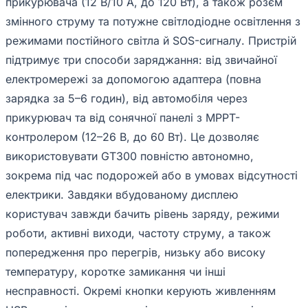
прикурювача (12 В/10 А, до 120 Вт), а також розєм
змінного струму та потужне світлодіодне освітлення з
режимами постійного світла й SOS-сигналу. Пристрій
підтримує три способи заряджання: від звичайної
електромережі за допомогою адаптера (повна
зарядка за 5–6 годин), від автомобіля через
прикурювач та від сонячної панелі з MPPT-
контролером (12–26 В, до 60 Вт). Це дозволяє
використовувати GT300 повністю автономно,
зокрема під час подорожей або в умовах відсутності
електрики. Завдяки вбудованому дисплею
користувач завжди бачить рівень заряду, режими
роботи, активні виходи, частоту струму, а також
попередження про перегрів, низьку або високу
температуру, коротке замикання чи інші
несправності. Окремі кнопки керують живленням