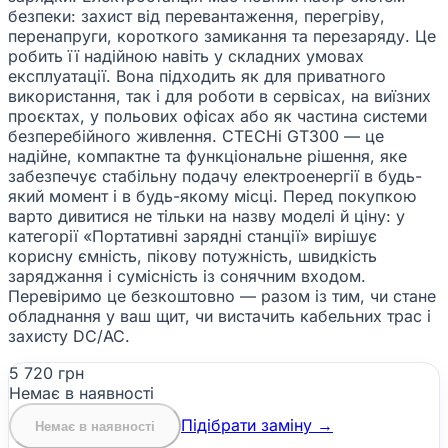
безпеки: захист від перевантаження, перегріву,
перенапруги, короткого замикання та перезаряду. Це
робить її надійною навіть у складних умовах
експлуатації. Вона підходить як для приватного
використання, так і для роботи в сервісах, на виїзних
проєктах, у польових офісах або як частина системи
безперебійного живлення. CTECHi GT300 — це
надійне, компактне та функціональне рішення, яке
забезпечує стабільну подачу електроенергії в будь-
який момент і в будь-якому місці. Перед покупкою
варто дивитися не тільки на назву моделі й ціну: у
категорії «Портативні зарядні станції» вирішує
корисну ємність, пікову потужність, швидкість
заряджання і сумісність із сонячним входом.
Перевіримо це безкоштовно — разом із тим, чи стане
обладнання у ваш щит, чи вистачить кабельних трас і
захисту DC/AC.
5 720 грн
Немає в наявності
Підібрати заміну →
Немає в наявності