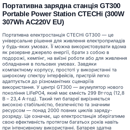
Портативна зарядна станція GT300
Portable Power Station CTECHi (300W
307Wh AC220V EU)
Портативна електростанція CTECHi GT300 — це
універсальне рішення для живлення електроприладів
у будь-яких умовах. Її можна використовувати вдома
як резервне джерело енергії, брати з собою в
подорожі, кемпінг, на виїзні роботи або для живлення
обладнання в польових умовах. Завдяки
компактному корпусу, простоті у використанні та
широкому спектру інтерфейсів, пристрій легко
адаптується до різноманітних сценаріїв
використання. У центрі GT300 — акумулятор нового
покоління LiFePO4, який має ємність 299 Вт·год (12,8
В – 23,4 А·год). Такий тип батареї вирізняється
високою стабільністю, безпечністю та значним
ресурсом — понад 2000 повних циклів заряду-
розряду. Це означає, що електростанція зберігатиме
свою ефективність протягом багатьох років навіть
при інтенсивному використанні. Батарея здатна