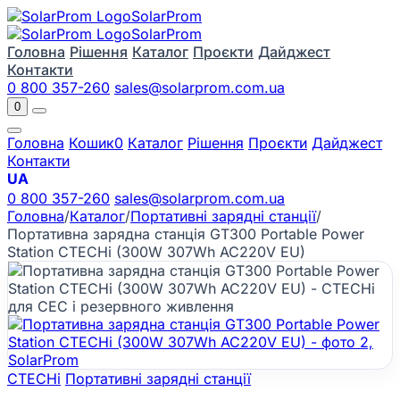
Solar
Prom
Solar
Prom
Головна
Рішення
Каталог
Проєкти
Дайджест
Контакти
0 800 357-260
sales@solarprom.com.ua
0
Головна
Кошик
0
Каталог
Рішення
Проєкти
Дайджест
Контакти
UA
0 800 357-260
sales@solarprom.com.ua
Головна
/
Каталог
/
Портативні зарядні станції
/
Портативна зарядна станція GT300 Portable Power
Station CTECHi (300W 307Wh AC220V EU)
CTECHi
Портативні зарядні станції