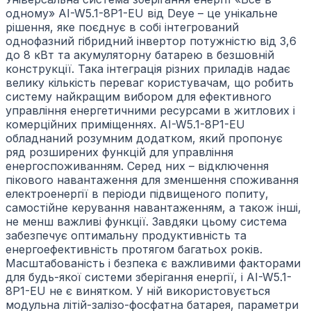
одному» AI-W5.1-8P1-EU від Deye – це унікальне
рішення, яке поєднує в собі інтегрований
однофазний гібридний інвертор потужністю від 3,6
до 8 кВт та акумуляторну батарею в безшовній
конструкції. Така інтеграція різних приладів надає
велику кількість переваг користувачам, що робить
систему найкращим вибором для ефективного
управління енергетичними ресурсами в житлових і
комерційних приміщеннях. AI-W5.1-8P1-EU
обладнаний розумним додатком, який пропонує
ряд розширених функцій для управління
енергоспоживанням. Серед них – відключення
пікового навантаження для зменшення споживання
електроенергії в періоди підвищеного попиту,
самостійне керування навантаженням, а також інші,
не менш важливі функції. Завдяки цьому система
забезпечує оптимальну продуктивність та
енергоефективність протягом багатьох років.
Масштабованість і безпека є важливими факторами
для будь-якої системи зберігання енергії, і AI-W5.1-
8P1-EU не є винятком. У ній використовується
модульна літій-залізо-фосфатна батарея, параметри