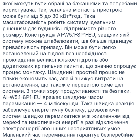
якої можуть бути обрані за бажаннями та потребами
користувача. Так, загальна місткість пристрою
може бути від 5 до 30 кВт*год. Така
масштабованість робить систему ідеальним
рішенням для будинків і підприємств різного
розміру. Конструкція AI-W5.1-8P1-EU, завдяки якій
систему можна штабелювати, ще більше підвищує
привабливість приладу. Він може бути легко
встановлений на підлозі без необхідності
прокладання великої кількості дротів або
додаткових кріпильних гвинтів, що значно спрощує
процес монтажу. Швидкий і простий процес не
тільки економить час, але й знижує витрати на
встановлення, що також є перевагою саме цієї
системи. З точки зору продуктивності та безпеки,
AI-W5.1-8P1-EU вражає швидким часом
перемикання — 4 мілісекунди. Така швидка реакція
забезпечує енергетичну безпеку, дозволяючи
системі швидко перемикатися між живленням від
мережі та накопиченої енергії в разі відключення
електроенергії або інших несприятливих умов.
Маленький час перемикання гарантує безперебійне