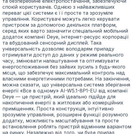
та безперебійне електропостачання, забезпечуючи
спокій користувачів. Однією з найважливіших
переваг цієї системи є її просте та зрозуміле
управління. Користувачі можуть легко керувати
пристроєм за допомогою декількох платформ,
серед яких варто зазначити спеціальний мобільний
додаток компанії Deye, інтернет-ресурс корпорації
та вбудований сенсорний дисплей. Така
універсальність дозволяє володарям приладу
отримувати доступ до даних у режимі реального
часу, змінювати налаштування та оптимізувати
енергоспоживання без зайвих зусиль з будь-якого
місця, що забезпечує максимальний контроль над
власними енергетичними потребами. На закінчення,
можна сказати, що універсальна система зберігання
енергії «Все в одному» AI-W5.1-8P1-EU від компанії
Deye — це пристрій, який ідеально підійде для
накопичення енергії в житлових або комерційних
приміщеннях. Проста конструкція, інтуїтивно
зрозуміле управління, розширені функції розумного
додатку, можливість масштабування та просте
встановлення роблять пристрій відмінним варіантом
на ринку. Незалежно від того, чи буде прилад