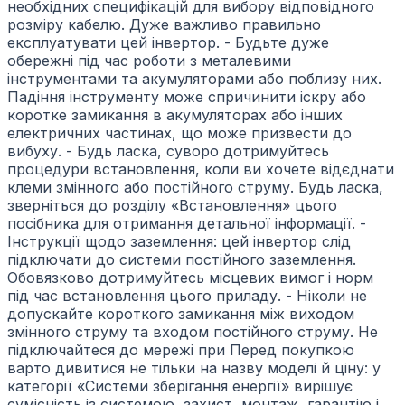
необхідних специфікацій для вибору відповідного
розміру кабелю. Дуже важливо правильно
експлуатувати цей інвертор. - Будьте дуже
обережні під час роботи з металевими
інструментами та акумуляторами або поблизу них.
Падіння інструменту може спричинити іскру або
коротке замикання в акумуляторах або інших
електричних частинах, що може призвести до
вибуху. - Будь ласка, суворо дотримуйтесь
процедури встановлення, коли ви хочете відєднати
клеми змінного або постійного струму. Будь ласка,
зверніться до розділу «Встановлення» цього
посібника для отримання детальної інформації. -
Інструкції щодо заземлення: цей інвертор слід
підключати до системи постійного заземлення.
Обовязково дотримуйтесь місцевих вимог і норм
під час встановлення цього приладу. - Ніколи не
допускайте короткого замикання між виходом
змінного струму та входом постійного струму. Не
підключайтеся до мережі при Перед покупкою
варто дивитися не тільки на назву моделі й ціну: у
категорії «Системи зберігання енергії» вирішує
сумісність із системою, захист, монтаж, гарантію і