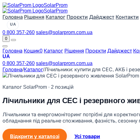
Solar
Prom
Solar
Prom
Головна
Рішення
Каталог
Проєкти
Дайджест
Контакти
UA
0 800 357-260
sales@solarprom.com.ua
0
Головна
Кошик
0
Каталог
Рішення
Проєкти
Дайджест
Ко
UA
0 800 357-260
sales@solarprom.com.ua
Головна
/
Каталог
/
Лічильники: купити для СЕС, АКБ і ре
Каталог SolarProm · 2 позицій
Лічильники для СЕС і резервного жи
Лічильники та енергомоніторинг потрібні для коректног
обладнання під реальне споживання, фазність, сезонну 
Відкрити у каталозі
Усі товари