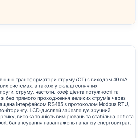
внішні трансформатори струму (CT) з виходом 40 mA.
вих системах, а також у складі сонячних
пруги, струму, частоти, коефіцієнта потужності та
аж без прямого проходження великих струмів через
ащена інтерфейсом RS485 з протоколом Modbus RTU,
моніторингу. LCD-дисплей забезпечує зручний
рейку, висока точність вимірювань та стабільна робота
t, балансування навантажень і аналізу енерговитрат.