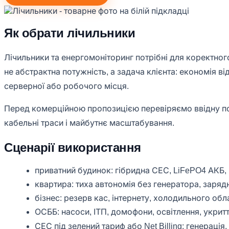
Як обрати лічильники
Лічильники та енергомоніторинг потрібні для коректног
не абстрактна потужність, а задача клієнта: економія ві
серверної або робочого місця.
Перед комерційною пропозицією перевіряємо ввідну пот
кабельні траси і майбутнє масштабування.
Сценарії використання
приватний будинок: гібридна СЕС, LiFePO4 АКБ, і
квартира: тиха автономія без генератора, заряд
бізнес: резерв кас, інтернету, холодильного обл
ОСББ: насоси, ІТП, домофони, освітлення, укритт
СЕС під зелений тариф або Net Billing: генераці