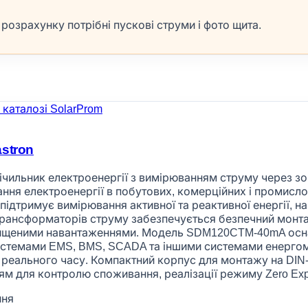
озрахунку потрібні пускові струми і фото щита.
stron
ильник електроенергії з вимірюванням струму через зо
ння електроенергії в побутових, комерційних і промисло
підтримує вимірювання активної та реактивної енергії, на
 трансформаторів струму забезпечується безпечний монт
двищеними навантаженнями. Модель SDM120CTM-40mA осн
 системами EMS, BMS, SCADA та іншими системами енерго
 реального часу. Компактний корпус для монтажу на DIN-
для контролю споживання, реалізації режиму Zero Expor
ння