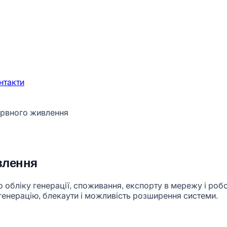
нтакти
зервного живлення
влення
о обліку генерації, споживання, експорту в мережу і роб
генерацію, блекаути і можливість розширення системи.