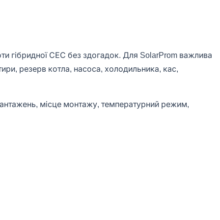
оти гібридної СЕС без здогадок. Для SolarProm важлива
тири, резерв котла, насоса, холодильника, кас,
вантажень, місце монтажу, температурний режим,