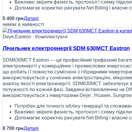
Важливо звірити фазність, протокол і схему підкл
Допомагає коректно рахувати Net Billing і власне
5 400 грн
Деталі
немає в наявності
Deye,Eastron · Комплектуючі
Лічильник електроенергії SDM 630MCT Eastron
SDM630MCT Eastron — це професійний трифазний багатоф
електроенергії у комерційних і промислових енергосис
що робить її повністю сумісною з гібридними інвертор
використовується у сонячних електростанціях, мікромер
аналізу якості електроенергії. SDM630MCT забезпечує ви
потужності по кожній фазі. Завдяки встановленню на D
використовується з інверторами Deye , Huawei, Sungrow 
Потрібен для точного обліку генерації та спожива
Важливо звірити фазність, протокол і схему підкл
Допомагає коректно рахувати Net Billing і власне
8 700 грн
Деталі