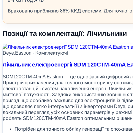
8.4 кВт*год АКБ
Враховано приблизно 86% ККД системи. Для точного р
Позиції та комплектації: Лічильники
Deye,Eastron · Комплектуючі
Лічильник електроенергії SDM 120CTM-40mA Ea
SDM120CTM-40mA Eastron — це однофазний цифровий ліч
Пристрій призначений для точного моніторингу спожива
електростанцій і систем накопичення енергії. Лічильник 
миттєвої потужності. Завдяки використанню зовнішніх
прилад, що особливо важливо для електрощитів із пі
що дозволяє легко інтегрувати її з інверторами Deye,
локальний перегляд усіх основних параметрів у режимі
роблять SDM120CTM-40mA Eastron оптимальним рішенням 
Потрібен для точного обліку генерації та спожива