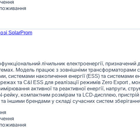
ючення
 споживання
ункціональний лічильник електроенергії, призначений д
темах. Модель працює з зовнішніми трансформаторами ст
ами, системами накопичення енергії (ESS) та системами
ежах та C&I ESS для реалізації режимів Zero Export , м
мірювання активної та реактивної енергії, напруги, струм
IN-рейку, компактним розмірам та LCD-дисплею, пристрій
та іншими брендами у складі сучасних систем зберігання 
ння
ючення
 споживання