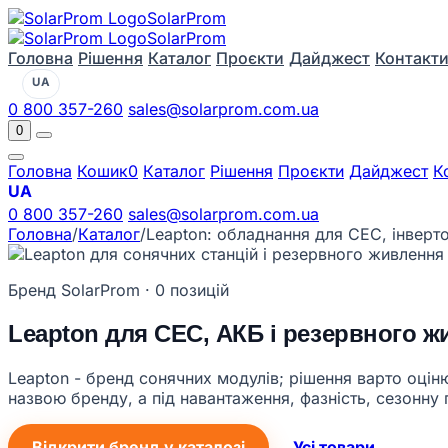
Solar
Prom
Solar
Prom
Головна
Рішення
Каталог
Проєкти
Дайджест
Контакт
UA
0 800 357-260
sales@solarprom.com.ua
0
Головна
Кошик
0
Каталог
Рішення
Проєкти
Дайджест
К
UA
0 800 357-260
sales@solarprom.com.ua
Головна
/
Каталог
/
Leapton: обладнання для СЕС, інверто
Бренд SolarProm · 0 позицій
Leapton для СЕС, АКБ і резервного 
Leapton - бренд сонячних модулів; рішення варто оціню
назвою бренду, а під навантаження, фазність, сезонну 
Відкрити бренд у каталозі
Усі товари