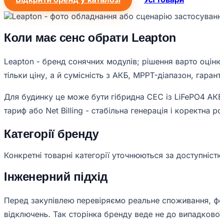
Коли має сенс обрати Leapton
Leapton - бренд сонячних модулів; рішення варто оціню
тільки ціну, а й сумісність з АКБ, MPPT-діапазон, гара
Для будинку це може бути гібридна СЕС із LiFePO4 АКБ,
тариф або Net Billing - стабільна генерація і коректна
Категорії бренду
Конкретні товарні категорії уточнюються за доступніст
Інженерний підхід
Перед закупівлею перевіряємо реальне споживання, фот
відключень. Так сторінка бренду веде не до випадково