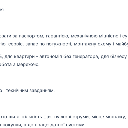
вати за паспортом, гарантією, механічною міцністю і су
нтію, сервіс, запас по потужності, монтажну схему і май
 для квартири - автономія без генератора, для бізнесу 
 робота з мережею.
ю і технічним завданням.
о щита, кількість фаз, пускові струми, місце монтажу,
ї покупки, а до працездатної системи.