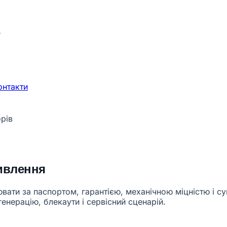
и
онтакти
рів
живлення
вати за паспортом, гарантією, механічною міцністю і с
генерацію, блекаути і сервісний сценарій.